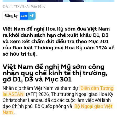
© Ảnh : TTXVN - An Văn Đăng
Đăng ký
Việt Nam đề nghị Hoa Kỳ sớm đưa Việt Nam
ra khỏi danh sách hạn chế xuất khẩu D1, D3
và xem xét chấm dứt điều tra theo Mục 301
của Đạo luật Thương mại Hoa Kỳ năm 1974 về
sở hữu trí tuệ.
Việt Nam đề nghị Mỹ sớm công
nhận quy chế kinh tế thị trường,
gỡ D1, D3 và Mục 301
Nhân dịp thăm Việt Nam và tham dự
Diễn đàn Tương 
lai ASEAN
(AFF) 2026, Thứ trưởng Ngoại giao Hoa Kỳ
Christopher Landau đã có các cuộc làm việc với lãnh
đạo Chính phủ, Bộ Quốc phòng và
Bộ Ngoại giao Việt 
Nam
.