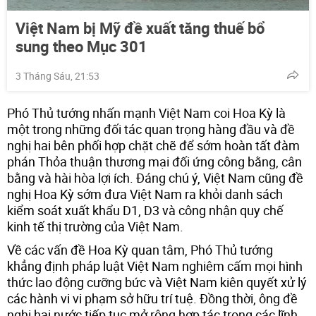
Việt Nam bị Mỹ đề xuất tăng thuế bổ
sung theo Mục 301
3 Tháng Sáu, 21:53
Phó Thủ tướng nhấn mạnh Việt Nam coi Hoa Kỳ là
một trong những đối tác quan trọng hàng đầu và đề
nghị hai bên phối hợp chặt chẽ để sớm hoàn tất đàm
phán Thỏa thuận thương mại đối ứng công bằng, cân
bằng và hài hòa lợi ích. Đáng chú ý, Việt Nam cũng đề
nghị Hoa Kỳ sớm đưa Việt Nam ra khỏi danh sách
kiểm soát xuất khẩu D1, D3 và công nhận quy chế
kinh tế thị trường của Việt Nam.
Về các vấn đề Hoa Kỳ quan tâm, Phó Thủ tướng
khẳng định pháp luật Việt Nam nghiêm cấm mọi hình
thức lao động cưỡng bức và Việt Nam kiên quyết xử lý
các hành vi vi phạm sở hữu trí tuệ. Đồng thời, ông đề
nghị hai nước tiếp tục mở rộng hợp tác trong các lĩnh