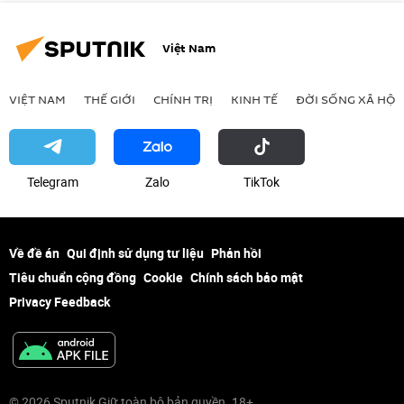
Việt Nam
VIỆT NAM
THẾ GIỚI
CHÍNH TRỊ
KINH TẾ
ĐỜI SỐNG XÃ HỘI
Telegram
Zalo
ТikТоk
Về đề án
Qui định sử dụng tư liệu
Phản hồi
Tiêu chuẩn cộng đồng
Cookie
Chính sách bảo mật
Privacy Feedback
© 2026 Sputnik Giữ toàn bộ bản quyền. 18+