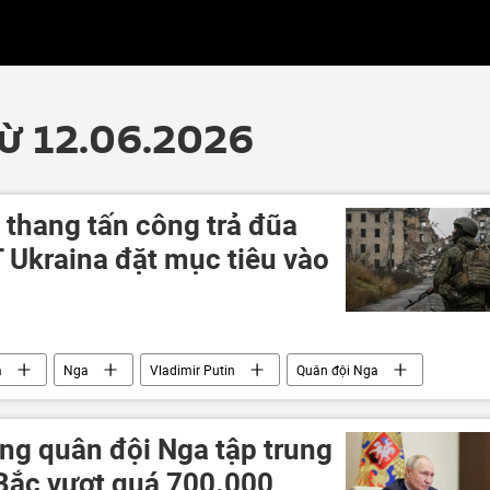
từ 12.06.2026
 thang tấn công trả đũa
 Ukraina đặt mục tiêu vào
a
Nga
Vladimir Putin
Quân đội Nga
ân sự
xung đột quân sự
UAV
Donbass
ng quân đội Nga tập trung
 Bắc vượt quá 700.000