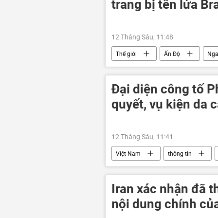
trang bị tên lửa B
12 Tháng Sáu, 11:48
Thế giới
Ấn Độ
Ng
Đại diện công tố 
quyết, vụ kiện da 
12 Tháng Sáu, 11:41
Việt Nam
thông tin
Pháp luật
Xã hội
H
Iran xác nhận đã t
nội dung chính củ