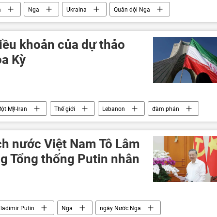
a
Nga
Ukraina
Quân đội Nga
uân sự
quân đội
Bộ Quốc phòng Nga
DNR
LNR
Quân sự
điều khoản của dự thảo
oa Kỳ
ột Mỹ-Iran
Thế giới
Lebanon
đàm phán
Hội đồng Bảo an LHQ
IAEA
Tehran
ịch nước Việt Nam Tô Lâm
g Tổng thống Putin nhân
ladimir Putin
Nga
ngày Nước Nga