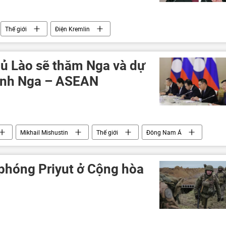
Thế giới
Điện Kremlin
ủ Lào sẽ thăm Nga và dự
đỉnh Nga – ASEAN
Mikhail Mishustin
Thế giới
Đông Nam Á
h Nga-ASEAN 2026
 phóng Priyut ở Cộng hòa