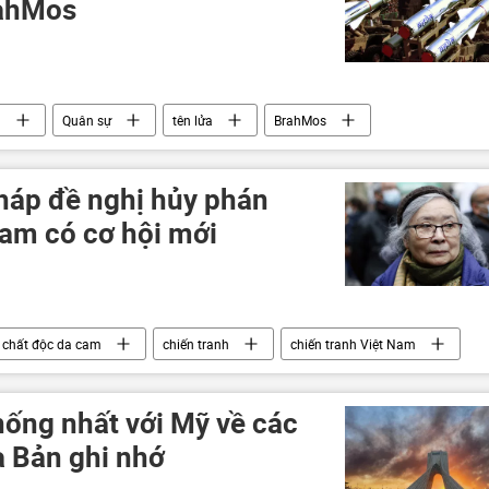
rahMos
a
Quân sự
tên lửa
BrahMos
Pháp đề nghị hủy phán
cam có cơ hội mới
chất độc da cam
chiến tranh
chiến tranh Việt Nam
oa Kỳ
hống nhất với Mỹ về các
a Bản ghi nhớ