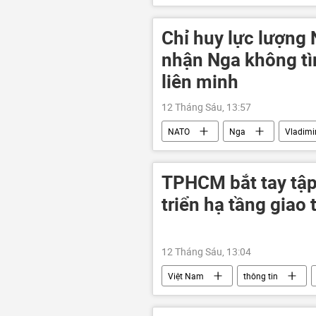
Đảng Cộng sản Việt Nam
Lê
Bộ Ngoại giao Việt Nam
Thế 
Chỉ huy lực lượng
Valentina Matviyenko
Duma 
nhận Nga không tì
Sergey Lavrov
Bộ Ngoại giao
liên minh
nhà máy điện hạt nhân
12 Tháng Sáu, 13:57
NATO
Nga
Vladimi
Vùng Baltic
phương Tây
TPHCM bắt tay tập
triển hạ tầng giao
12 Tháng Sáu, 13:04
Việt Nam
thông tin
Thành phố Hồ Chí Minh
Pháp