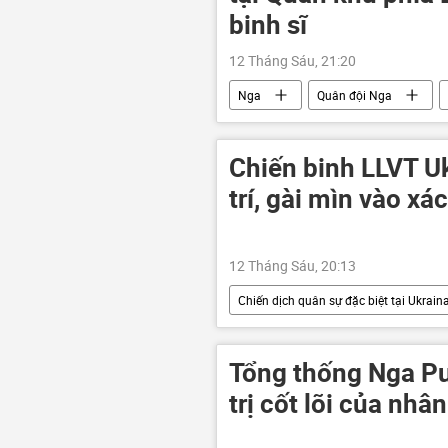
binh sĩ
12 Tháng Sáu, 21:20
Nga
Quân đội Nga
Bộ Quốc phòng Nga
Chiến binh LLVT Uk
trí, gài mìn vào xá
12 Tháng Sáu, 20:13
Chiến dịch quân sự đặc biệt tại Ukrain
LNR
Quân đội Ukraina
Quân sự
quân đội
Tổng thống Nga Pu
trị cốt lõi của nhâ