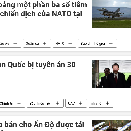
oảng một phần ba số tiêm
 chiến dịch của NATO tại
âu Âu
Quân sự
NATO
Báo chí thế giới
n Quốc bị tuyên án 30
Chính trị
Bắc Triều Tiên
UAV
nhà tù
 bán cho Ấn Độ được tái