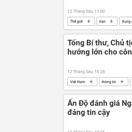
12 Tháng Sáu, 11:00
Thế giới
Iran
Xung 
Trung Đông
Tổng Bí thư, Chủ t
hướng lớn cho côn
12 Tháng Sáu, 10:28
Việt Nam
thông tin
Bộ Chính Trị VN
Tô Lâm
Ấn Độ đánh giá Ng
đáng tin cậy
12 Tháng Sáu, 10:16