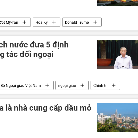
đột Mỹ-Iran
Hoa Kỳ
Donald Trump
ịch nước đưa 5 định
g tác đối ngoại
Bộ Ngoại giao Việt Nam
ngoại giao
Chính trị
Tổng bí thư
Chủ tịch nước
a là nhà cung cấp dầu mỏ