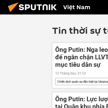
Việt Nam
Tin thời sự 
Ông Putin: Nga leo
để ngăn chặn LLVT
mục tiêu dân sự
12 Tháng Sáu, 21:53
Chiến dịch quân sự đặc biệt tại Ukrain
Thế giới
Ukraina
Qu
DNR
LNR
Ông Putin: Lực lượ
tại Quân khu phía