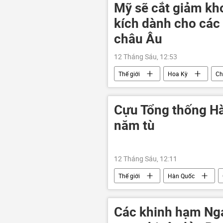
tuyến metro số 2
Mỹ sẽ cắt giảm kh
kích dành cho các
châu Âu
12 Tháng Sáu, 12:53
Thế giới
Hoa Kỳ
Ch
F-16
máy bay tiêm kích
Cựu Tổng thống Hà
năm tù
12 Tháng Sáu, 12:11
Thế giới
Hàn Quốc
Tòa án
Các khinh hạm Nga