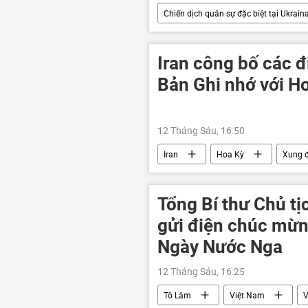
Chiến dịch quân sự đặc biệt tại Ukrain
Quân đội Ukraina
xung đột q
Thế giới
Donbass
Iran công bố các 
Bản Ghi nhớ với H
12 Tháng Sáu, 16:50
Iran
Hoa Kỳ
Xung đ
eo biển Hormuz
usd
Tổng Bí thư Chủ t
gửi điện chúc mừn
Ngày Nước Nga
12 Tháng Sáu, 16:25
Tô Lâm
Việt Nam
V