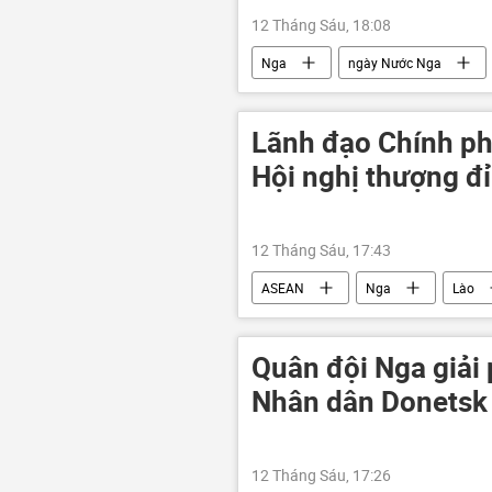
12 Tháng Sáu, 18:08
Nga
ngày Nước Nga
Lãnh đạo Chính ph
Hội nghị thượng 
12 Tháng Sáu, 17:43
ASEAN
Nga
Lào
Kazan
Hội nghị thượng đỉn
Quân đội Nga giải
Nhân dân Donetsk
12 Tháng Sáu, 17:26