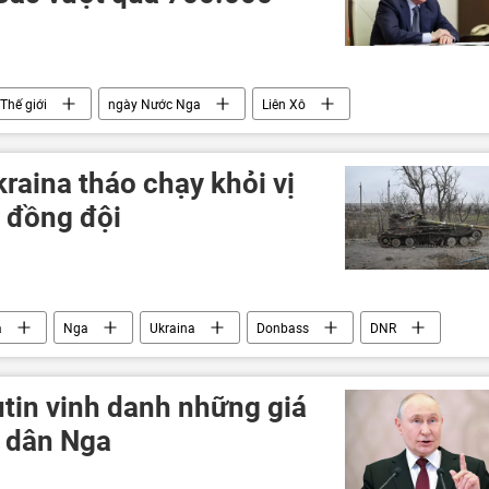
Thế giới
ngày Nước Nga
Liên Xô
raina tháo chạy khỏi vị
c đồng đội
a
Nga
Ukraina
Donbass
DNR
Kharkov
Thế giới
xung đột quân sự
Quân đội Nga
tin vinh danh những giá
n dân Nga