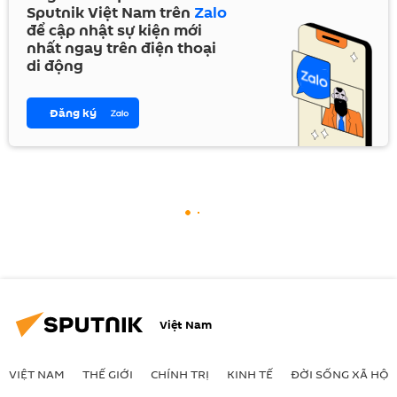
Sputnik Việt Nam trên
Zalo
để cập nhật sự kiện mới
nhất ngay trên điện thoại
di động
Đăng ký
Việt Nam
VIỆT NAM
THẾ GIỚI
CHÍNH TRỊ
KINH TẾ
ĐỜI SỐNG XÃ HỘI