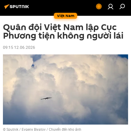
Việt Nam
Quân đội Việt Nam lập Cục
Phương tiện không người lái
09:15 12.06.2026
© Sputnik / Evgeny Biyatov
/
Chuyển đến kho ảnh