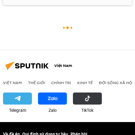
Việt Nam
VIỆT NAM
THẾ GIỚI
CHÍNH TRỊ
KINH TẾ
ĐỜI SỐNG XÃ HỘI
Telegram
Zalo
ТikТоk
Về đề án
Qui định sử dụng tư liệu
Phản hồi