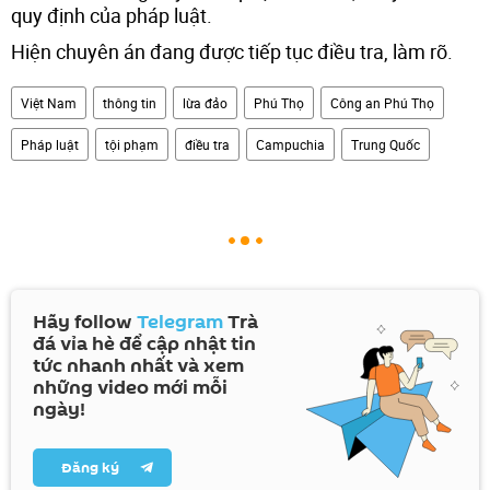
quy định của pháp luật.
Hiện chuyên án đang được tiếp tục điều tra, làm rõ.
Việt Nam
thông tin
lừa đảo
Phú Thọ
Công an Phú Thọ
Pháp luật
tội phạm
điều tra
Campuchia
Trung Quốc
Hãy follow
Telegram
Trà
đá vỉa hè để cập nhật tin
tức nhanh nhất và xem
những video mới mỗi
ngày!
Đăng ký