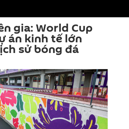
ên gia: World Cup
ự án kinh tế lớn
lịch sử bóng đá