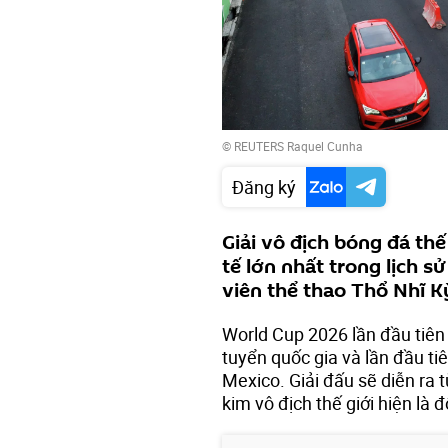
© REUTERS Raquel Cunha
Đăng ký
Giải vô địch bóng đá thế
tế lớn nhất trong lịch s
viên thể thao Thổ Nhĩ K
World Cup 2026 lần đầu tiên
tuyển quốc gia và lần đầu ti
Mexico. Giải đấu sẽ diễn ra
kim vô địch thế giới hiện là 