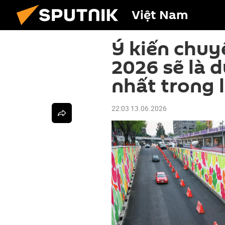
Việt Nam
Ý kiến chuy
2026 sẽ là d
nhất trong 
22:03 13.06.2026