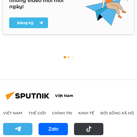
những video mới mỗi
ngày!
Đăng ký
Việt Nam
VIỆT NAM
THẾ GIỚI
CHÍNH TRỊ
KINH TẾ
ĐỜI SỐNG XÃ HỘI