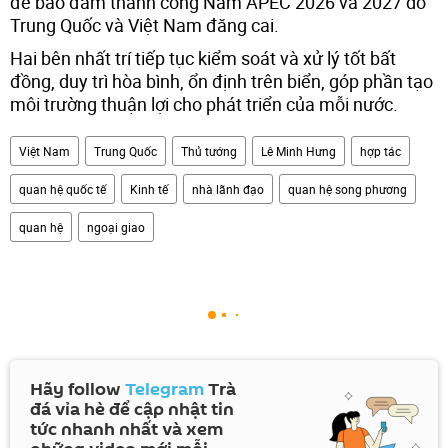
để bảo đảm thành công Năm APEC 2026 và 2027 do
Trung Quốc và Việt Nam đăng cai.
Hai bên nhất trí tiếp tục kiểm soát và xử lý tốt bất
đồng, duy trì hòa bình, ổn định trên biển, góp phần tạo
môi trường thuận lợi cho phát triển của mỗi nước.
Việt Nam
Trung Quốc
Thủ tướng
Lê Minh Hưng
hợp tác
quan hệ quốc tế
Kinh tế
nhà lãnh đạo
quan hệ song phương
quan hệ
ngoại giao
Hãy follow
Telegram
Trà
đá vỉa hè để cập nhật tin
tức nhanh nhất và xem