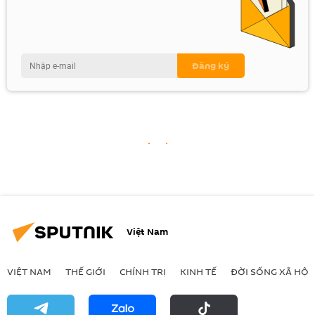
Việt Nam
VIỆT NAM
THẾ GIỚI
CHÍNH TRỊ
KINH TẾ
ĐỜI SỐNG XÃ HỘI