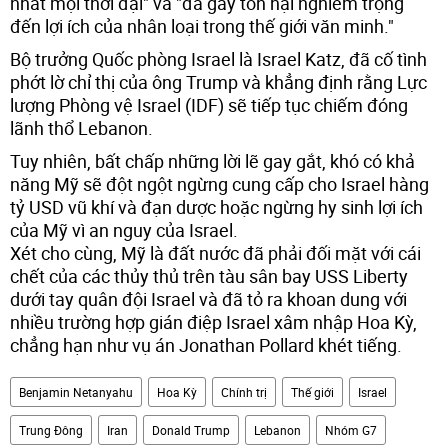
nhất mọi thời đại" và "đã gây tổn hại nghiêm trọng
đến lợi ích của nhân loại trong thế giới văn minh."
Bộ trưởng Quốc phòng Israel là Israel Katz, đã cố tình
phớt lờ chỉ thị của ông Trump và khẳng định rằng Lực
lượng Phòng vệ Israel (IDF) sẽ tiếp tục chiếm đóng
lãnh thổ Lebanon.
Tuy nhiên, bất chấp những lời lẽ gay gắt, khó có khả
năng Mỹ sẽ đột ngột ngừng cung cấp cho Israel hàng
tỷ USD vũ khí và đạn dược hoặc ngừng hy sinh lợi ích
của Mỹ vì an nguy của Israel.
Xét cho cùng, Mỹ là đất nước đã phải đối mặt với cái
chết của các thủy thủ trên tàu sân bay USS Liberty
dưới tay quân đội Israel và đã tỏ ra khoan dung với
nhiều trường hợp gián điệp Israel xâm nhập Hoa Kỳ,
chẳng hạn như vụ án Jonathan Pollard khét tiếng.
Benjamin Netanyahu
Hoa Kỳ
Chính trị
Thế giới
Israel
Trung Đông
Iran
Donald Trump
Lebanon
Nhóm G7