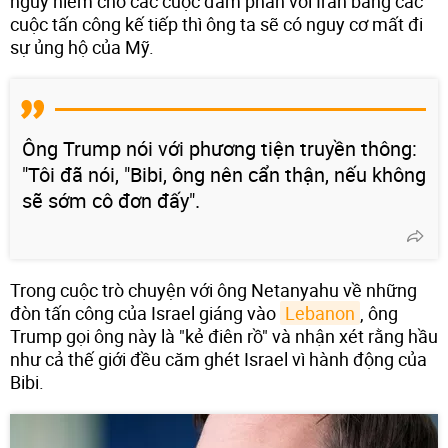
nguy hiểm cho các cuộc đàm phán với Iran bằng các
cuộc tấn công kế tiếp thì ông ta sẽ có nguy cơ mất đi
sự ủng hộ của Mỹ.
Ông Trump nói với phương tiện truyền thông:
"Tôi đã nói, "Bibi, ông nên cẩn thận, nếu không
sẽ sớm cô đơn đấy".
Trong cuộc trò chuyện với ông Netanyahu về những
đòn tấn công của Israel giáng vào
Lebanon
, ông
Trump gọi ông này là "kẻ điên rồ" và nhận xét rằng hầu
như cả thế giới đều căm ghét Israel vì hành động của
Bibi.