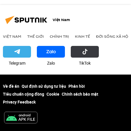
Việt Nam
VIỆT NAM
THẾ GIỚI
CHÍNH TRỊ
KINH TẾ
ĐỜI SỐNG XÃ HỘI
Telegram
Zalo
ТikТоk
Về đề án
Qui định sử dụng tư liệu
Phản hồi
Tiêu chuẩn cộng đồng
Cookie
Chính sách bảo mật
Privacy Feedback