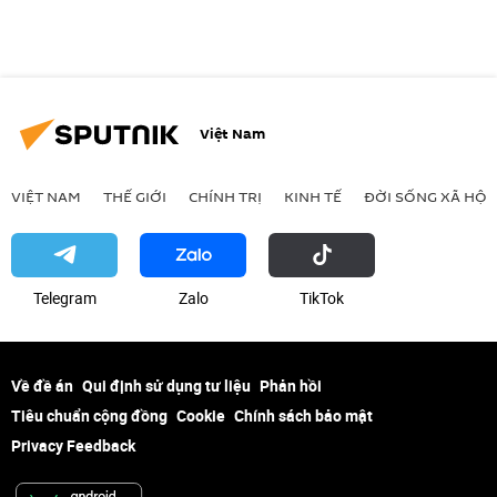
Việt Nam
VIỆT NAM
THẾ GIỚI
CHÍNH TRỊ
KINH TẾ
ĐỜI SỐNG XÃ HỘI
Telegram
Zalo
ТikТоk
Về đề án
Qui định sử dụng tư liệu
Phản hồi
Tiêu chuẩn cộng đồng
Cookie
Chính sách bảo mật
Privacy Feedback