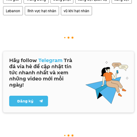
Lebanon
lĩnh vực hạt nhân
vũ khí hạt nhân
Hãy follow
Telegram
Trà
đá vỉa hè để cập nhật tin
tức nhanh nhất và xem
những video mới mỗi
ngày!
Đăng ký