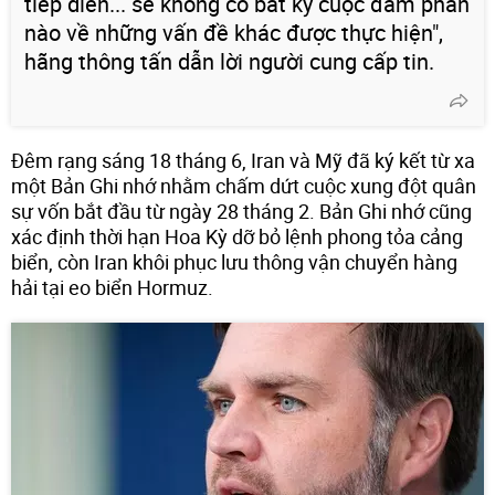
tiếp diễn... sẽ không có bất kỳ cuộc đàm phán
nào về những vấn đề khác được thực hiện",
hãng thông tấn dẫn lời người cung cấp tin.
Đêm rạng sáng 18 tháng 6, Iran và Mỹ đã ký kết từ xa
một Bản Ghi nhớ nhằm chấm dứt cuộc xung đột quân
sự vốn bắt đầu từ ngày 28 tháng 2. Bản Ghi nhớ cũng
xác định thời hạn Hoa Kỳ dỡ bỏ lệnh phong tỏa cảng
biển, còn Iran khôi phục lưu thông vận chuyển hàng
hải tại eo biển Hormuz.