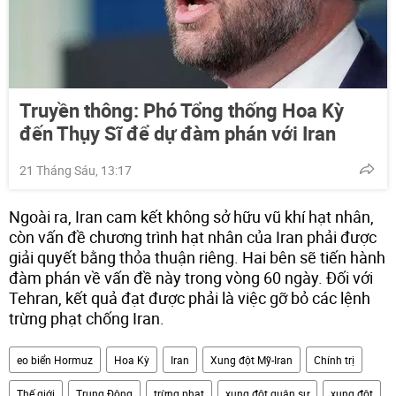
Truyền thông: Phó Tổng thống Hoa Kỳ
đến Thụy Sĩ để dự đàm phán với Iran
21 Tháng Sáu, 13:17
Ngoài ra, Iran cam kết không sở hữu vũ khí hạt nhân,
còn vấn đề chương trình hạt nhân của Iran phải được
giải quyết bằng thỏa thuận riêng. Hai bên sẽ tiến hành
đàm phán về vấn đề này trong vòng 60 ngày. Đối với
Tehran, kết quả đạt được phải là việc gỡ bỏ các lệnh
trừng phạt chống Iran.
eo biển Hormuz
Hoa Kỳ
Iran
Xung đột Mỹ-Iran
Chính trị
Thế giới
Trung Đông
trừng phạt
xung đột quân sự
xung đột