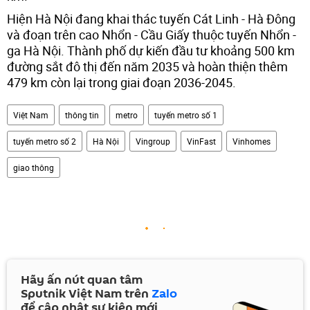
Hiện Hà Nội đang khai thác tuyến Cát Linh - Hà Đông
và đoạn trên cao Nhổn - Cầu Giấy thuộc tuyến Nhổn -
ga Hà Nội. Thành phố dự kiến đầu tư khoảng 500 km
đường sắt đô thị đến năm 2035 và hoàn thiện thêm
479 km còn lại trong giai đoạn 2036-2045.
Việt Nam
thông tin
metro
tuyến metro số 1
tuyến metro số 2
Hà Nội
Vingroup
VinFast
Vinhomes
giao thông
Hãy ấn nút quan tâm
Sputnik Việt Nam trên
Zalo
để cập nhật sự kiện mới