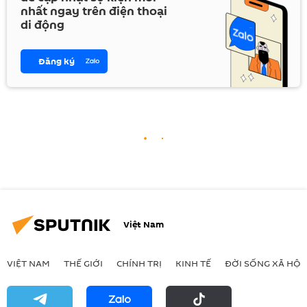
nhất ngay trên điện thoại
di động
Đăng ký
Việt Nam
VIỆT NAM
THẾ GIỚI
CHÍNH TRỊ
KINH TẾ
ĐỜI SỐNG XÃ HỘI