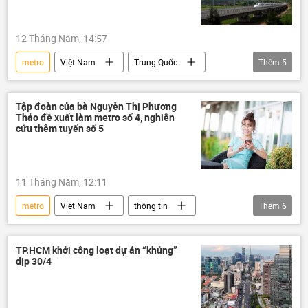
12 Tháng Năm, 14:57
metro
Việt Nam
Trung Quốc
Thêm
5
đường sắt
doanh nghiệp
AI
Kinh tế
Chính trị
Tập đoàn của bà Nguyễn Thị Phương
Thảo đề xuất làm metro số 4, nghiên
cứu thêm tuyến số 5
11 Tháng Năm, 12:11
metro
Việt Nam
thông tin
Thêm
6
tuyến metro số 1
tuyến metro số 2
đường sắt
dự án
Vietjet
TP.HCM khởi công loạt dự án “khủng”
dịp 30/4
VietJet Air