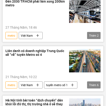
Thành phố Hồ Chí Minh
Đến 2030 TP.HCM phải làm xong 200km
metro
27 Tháng Năm, 18:46
metro
Việt Nam
Thêm
2
Thành phố Hồ Chí Minh
thông tin
Bộ Chính Trị VN
Liên danh có doanh nghiệp Trung Quốc
sẽ “vẽ” tuyến Metro số 4
21 Tháng Năm, 10:22
metro
Việt Nam
tuyến metro số 1
Thêm
6
tuyến metro số 2
giao thông
dự án
xây dựng
Trung Quốc
Hà Nội tính bài toán “dịch chuyển” dân
khỏi lõi đô thị, thị trường nhà ở sẽ thay