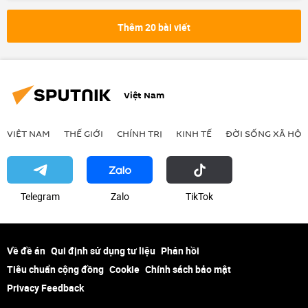
tuyến metro số 1
tuyến metro số 2
Thành phố Hồ Chí Minh
giao thông
Thêm 20 bài viết
Bộ Giao thông Vận tải
ùn tắc giao thông
xây dựng
Bộ Xây dựng
đầu tư
Việt Nam
VIỆT NAM
THẾ GIỚI
CHÍNH TRỊ
KINH TẾ
ĐỜI SỐNG XÃ HỘI
Telegram
Zalo
ТikТоk
Về đề án
Qui định sử dụng tư liệu
Phản hồi
Tiêu chuẩn cộng đồng
Cookie
Chính sách bảo mật
Privacy Feedback