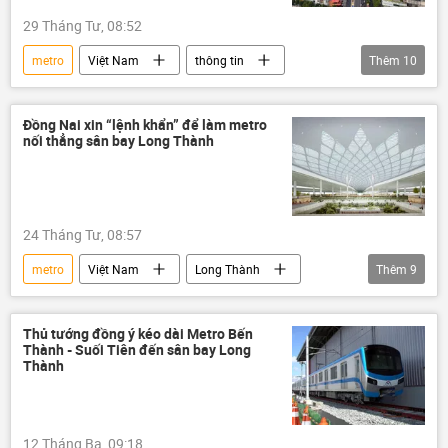
29 Tháng Tư, 08:52
metro
Việt Nam
thông tin
Thêm
10
xây dựng
Bộ Xây dựng
dự án
tuyến metro số 1
tuyến metro số 2
Đồng Nai xin “lệnh khẩn” để làm metro
nối thẳng sân bay Long Thành
cảng
Cảng biển
Kinh tế
đầu tư
Thành phố Hồ Chí Minh
24 Tháng Tư, 08:57
metro
Việt Nam
Long Thành
Thêm
9
Sân bay Long Thành
giao thông
xây dựng
Bộ Xây dựng
dự án
Thủ tướng đồng ý kéo dài Metro Bến
Thành - Suối Tiên đến sân bay Long
Đồng Nai
Chính phủ
Chính sách
Thành
đường sắt
12 Tháng Ba, 09:18