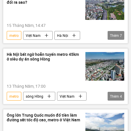
Thành phố Hồ Chí Minh
đổi ra sao?
15 Tháng Năm, 14:47
metro
Việt Nam
Hà Nội
Thêm
7
xây dựng
Bộ Xây dựng
quy hoạch
dự án
sông Hồng
Hà Nội bất ngờ hoãn tuyến metro 45km
ở siêu dự án sông Hồng
tuyến metro số 1
tuyến metro số 2
13 Tháng Năm, 17:00
metro
sông Hồng
Việt Nam
Thêm
4
Hà Nội
thông tin
Xã hội
Kinh tế
Ông lớn Trung Quốc muốn đổ tiền làm
đường sắt tốc độ cao, metro ở Việt Nam