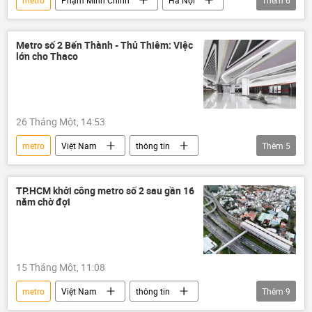
metro
Phạm Minh Chính
Hà Nội
Thêm
6
Việt Nam
Thủ tướng
công nghệ
Viettel
Chính phủ
đầu tư
Metro số 2 Bến Thành - Thủ Thiêm: Việc
lớn cho Thaco
26 Tháng Một, 14:53
metro
Việt Nam
thông tin
Thêm
5
Thành phố Hồ Chí Minh
tuyến metro số 2
Thaco
Sân bay
Tân Sơn Nhất
TP.HCM khởi công metro số 2 sau gần 16
năm chờ đợi
15 Tháng Một, 11:08
metro
Việt Nam
thông tin
Thêm
9