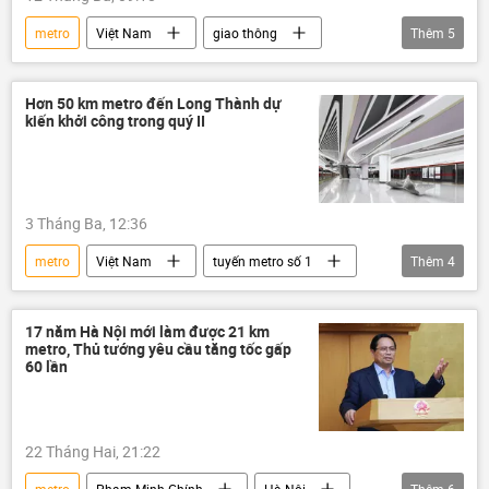
metro
Việt Nam
giao thông
Thêm
5
xây dựng
Long Thành
Sân bay Long Thành
Chính phủ
Hơn 50 km metro đến Long Thành dự
kiến khởi công trong quý II
Chính sách
3 Tháng Ba, 12:36
metro
Việt Nam
tuyến metro số 1
Thêm
4
tuyến metro số 2
Long Thành
Sân bay Long Thành
giao thông
17 năm Hà Nội mới làm được 21 km
metro, Thủ tướng yêu cầu tăng tốc gấp
60 lần
22 Tháng Hai, 21:22