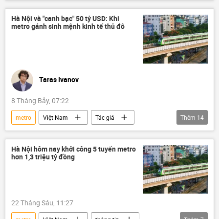
BIDV
usd
Công nghiệp
đồng tiền
Vingroup
Hà Nội
Hà Nội và "canh bạc" 50 tỷ USD: Khi
metro gánh sinh mệnh kinh tế thủ đô
vốn
Taras Ivanov
8 Tháng Bảy, 07:22
metro
Việt Nam
Tác giả
Thêm
14
Quan điểm-Ý kiến
đô thị
dự án cải thiện đô thị
Hà Nội hôm nay khởi công 5 tuyến metro
hơn 1,3 triệu tỷ đồng
Dự án đường sắt đô thị trên cao Cát Linh - Hà Đông
quy hoạch
Kinh tế
chiến lược phát triển kinh tế
Hà Nội
22 Tháng Sáu, 11:27
FDI
đổi mới
sáng tạo