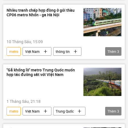
Trung Quốc
xây dựng
Bộ Xây dựng
Thành phố Hồ Chí Minh
Nhiều tranh chấp hợp đồng ở gói thầu
CP06 metro Nhổn - ga Hà Nội
Pháp luật
tuyến metro số 1
tuyến metro số 2
10 Tháng Sáu, 15:09
metro
Việt Nam
thông tin
Thêm
3
Hà Nội
Bộ Tài Chính VN
đường sắt
"Gã khổng lồ" metro Trung Quốc muốn
hợp tác đường sắt với Việt Nam
1 Tháng Sáu, 21:18
metro
Việt Nam
Trung Quốc
Thêm
3
thông tin
đường sắt