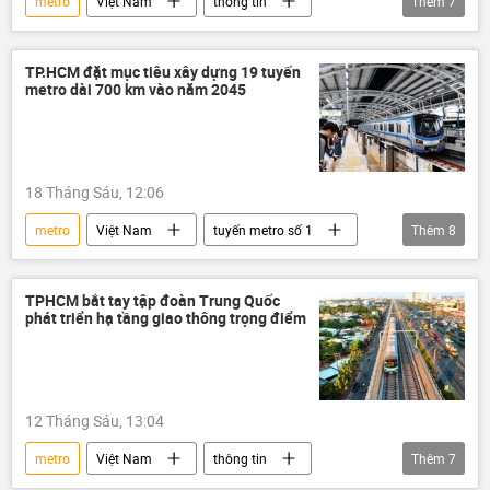
metro
Việt Nam
thông tin
Thêm
7
đầu tư
đầu tư nước ngoài
tuyến metro số 1
tuyến metro số 2
giao thông
Hà Nội
Vingroup
VinFast
TP.HCM đặt mục tiêu xây dựng 19 tuyến
metro dài 700 km vào năm 2045
Vinhomes
giao thông
18 Tháng Sáu, 12:06
metro
Việt Nam
tuyến metro số 1
Thêm
8
tuyến metro số 2
đô thị
đường sắt
xây dựng
Bộ Xây dựng
quy hoạch
TPHCM bắt tay tập đoàn Trung Quốc
phát triển hạ tầng giao thông trọng điểm
dự án
giao thông
12 Tháng Sáu, 13:04
metro
Việt Nam
thông tin
Thêm
7