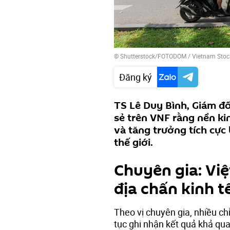
© Shutterstock/FOTODOM / Vietnam Stoc
Đăng ký
TS Lê Duy Bình, Giám đ
sẻ trên VNF rằng nền ki
và tăng trưởng tích cực
thế giới.
Chuyên gia: Vi
địa chấn kinh t
Theo vị chuyên gia, nhiều ch
tục ghi nhận kết quả khả qua