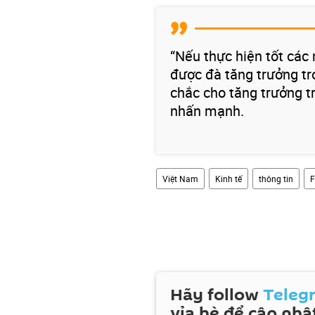
“Nếu thực hiện tốt các 
được đà tăng trưởng t
chắc cho tăng trưởng tr
nhấn mạnh.
Việt Nam
Kinh tế
thông tin
F
Hãy follow
Teleg
vỉa hè để cập nhật