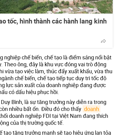
ao tốc, hình thành các hành lang kinh
 nghiệp chế biến, chế tạo là điểm sáng nổi bật
y. Theo ông, đây là khu vực đóng vai trò động
hi vừa tạo việc làm, thúc đẩy xuất khẩu, vừa thu
gành chế biến, chế tạo tiếp tục duy trì tốc độ
ng lực sản xuất của doanh nghiệp đang được
hẩu có dấu hiệu phục hồi.
 Duy Bình, là sự tăng trưởng này diễn ra trong
n còn nhiều bất ổn. Điều đó cho thấy
doanh 
hối doanh nghiệp FDI tại Việt Nam đang thích
ộng của thị trường quốc tế.
ế tạo tăng trưởng mạnh sẽ tạo hiệu ứng lan tỏa