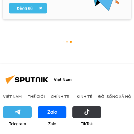
Đăng ký
Việt Nam
VIỆT NAM
THẾ GIỚI
CHÍNH TRỊ
KINH TẾ
ĐỜI SỐNG XÃ HỘI
Telegram
Zalo
ТikТоk