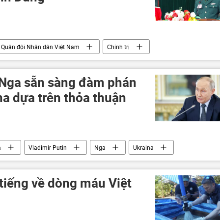
Quân đội Nhân dân Việt Nam
Chính trị
 phòng Việt Nam
 Nga sẵn sàng đàm phán
na dựa trên thỏa thuận
2
a
Vladimir Putin
Nga
Ukraina
Quân đội Nga
đàm phán
Kiev
Belgorod
LNR
Thế chiến II
tiếng về dòng máu Việt