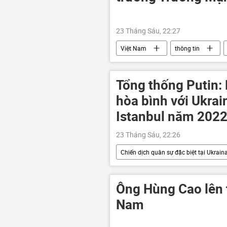
23 Tháng Sáu, 22:27
Việt Nam
thông tin
Bộ Tổng Tham mưu
Bộ Quốc
Tổng thống Putin:
hòa bình với Ukrai
Istanbul năm 202
23 Tháng Sáu, 22:26
Chiến dịch quân sự đặc biệt tại Ukrain
Thế giới
xung đột quân sự
Bộ Quốc phòng Nga
Belarus
Ông Hùng Cao lên 
Nam