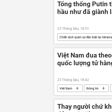
Tổng thống Putin 
hầu như đã giành 
23 Tháng Sáu, 18:51
Chiến dịch quân sự đặc biệt tại Ukrain
Chính trị
Quân đội Nga
xung đột quân sự
Châu Âu
Việt Nam đua theo
quốc lượng tử hàng
23 Tháng Sáu, 18:42
Việt Nam
thông tin
Thay người chứ kh