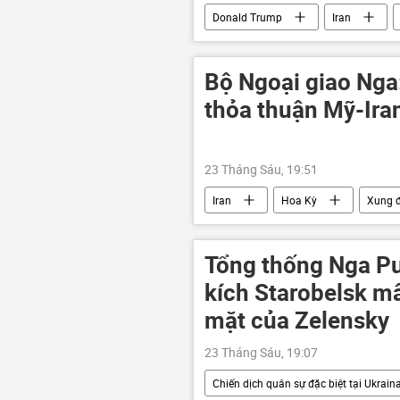
Donald Trump
Iran
Washington
Bộ Tài chính Ho
Bộ Ngoại giao Nga:
thỏa thuận Mỹ-Ira
23 Tháng Sáu, 19:51
Iran
Hoa Kỳ
Xung đ
Tehran
Washington
Tổng thống Nga Pu
kích Starobelsk m
mặt của Zelensky
23 Tháng Sáu, 19:07
Chiến dịch quân sự đặc biệt tại Ukrain