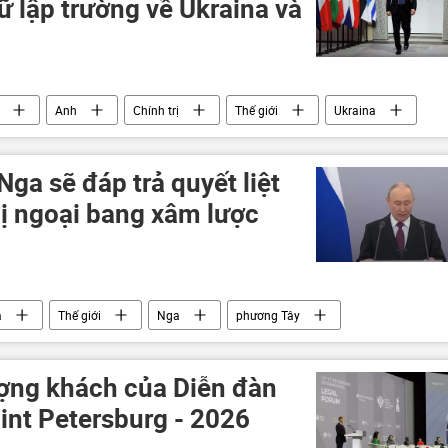
iữ lập trường về Ukraina và
Anh
Chính trị
Thế giới
Ukraina
Nga sẽ đáp trả quyết liệt
bị ngoại bang xâm lược
a
Thế giới
Nga
phương Tây
hính trị
Chính sách
Quân đội Nga
ượng khách của Diễn đàn
int Petersburg - 2026