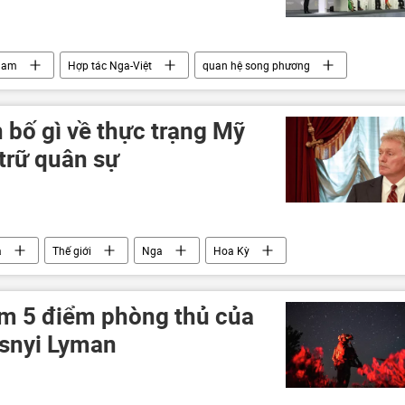
Nam
Hợp tác Nga-Việt
quan hệ song phương
Pháp luật
 bố gì về thực trạng Mỹ
trữ quân sự
a
Thế giới
Nga
Hoa Kỳ
Dmitry Peskov
Ukraina
lực lượng vũ trang
Ukraina
m 5 điểm phòng thủ của
asnyi Lyman