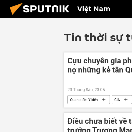
Việt Nam
Tin thời sự 
Cựu chuyên gia ph
nợ những kẻ tân Q
23 Tháng Sáu, 23:05
Quan điểm-Ý kiến
CIA
Thế giới
YouTube
Q
Điều chưa biết về
trưởng Trương Mạ