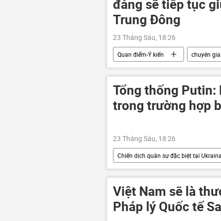
đảng sẽ tiếp tục g
Trung Đông
23 Tháng Sáu, 18:26
Quan điểm-Ý kiến
chuyên gia
Trung Quốc
Trung Đông
Tổng thống Putin: 
trong trường hợp 
23 Tháng Sáu, 18:26
Chiến dịch quân sự đặc biệt tại Ukrain
Châu Âu
hợp tác
C
Việt Nam sẽ là th
Pháp lý Quốc tế Sa