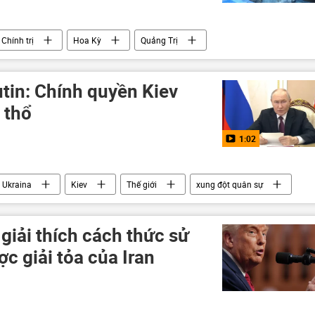
Chính trị
Hoa Kỳ
Quảng Trị
tin: Chính quyền Kiev
 thổ
1:02
Ukraina
Kiev
Thế giới
xung đột quân sự
quân sự đặc biệt tại Ukraina
giải thích cách thức sử
ợc giải tỏa của Iran