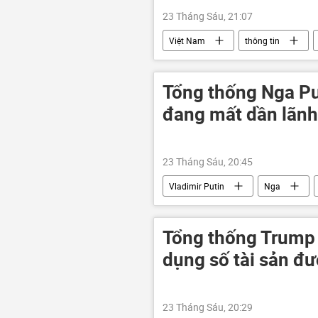
23 Tháng Sáu, 21:07
Việt Nam
thông tin
Tổng thống Nga Pu
đang mất dần lãnh
23 Tháng Sáu, 20:45
Vladimir Putin
Nga
Quân đội Ukraina
Chiến dịch 
Tổng thống Trump 
dụng số tài sản đư
23 Tháng Sáu, 20:29