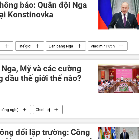
thông báo: Quân đội Nga
lại Konstinovka
a
Thế giới
Liên bang Nga
Vladimir Putin
Cuộc khủng hoảng ở Ukraina
Ukraina
Kiev
 Nga, Mỹ và các cường
 đầu thế giới thế nào?
công nghệ
Chính trị
ông đổi lập trường: Công