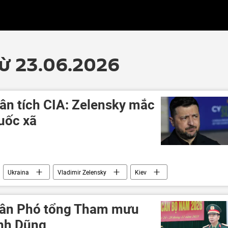
từ 23.06.2026
ân tích CIA: Zelensky mắc
uốc xã
Ukraina
Vladimir Zelensky
Kiev
uân đội Ukraina
Washington
Donald Trump
 tân Phó tổng Tham mưu
nh Dũng