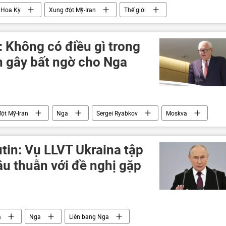
Hoa Kỳ
Xung đột Mỹ-Iran
Thế giới
a Kỳ
 Không có điều gì trong
n gây bất ngờ cho Nga
ột Mỹ-Iran
Nga
Sergei Ryabkov
Moskva
Thế giới
tin: Vụ LLVT Ukraina tập
âu thuẫn với đề nghị gặp
a
Nga
Liên bang Nga