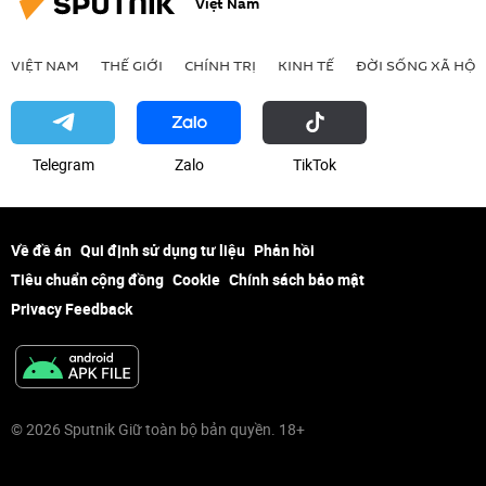
Việt Nam
VIỆT NAM
THẾ GIỚI
CHÍNH TRỊ
KINH TẾ
ĐỜI SỐNG XÃ HỘI
Telegram
Zalo
ТikТоk
Về đề án
Qui định sử dụng tư liệu
Phản hồi
Tiêu chuẩn cộng đồng
Cookie
Chính sách bảo mật
Privacy Feedback
© 2026 Sputnik Giữ toàn bộ bản quyền. 18+