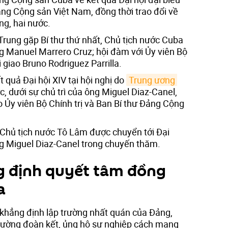
ảng Cộng sản Việt Nam, đồng thời trao đổi về
ng, hai nước.
Trung gặp Bí thư thứ nhất, Chủ tịch nước Cuba
g Manuel Marrero Cruz; hội đàm với Ủy viên Bộ
 giao Bruno Rodriguez Parrilla.
 quả Đại hội XIV tại hội nghị do
Trung ương 
c, dưới sự chủ trì của ông Miguel Diaz-Canel,
 Ủy viên Bộ Chính trị và Ban Bí thư Đảng Cộng
 Chủ tịch nước Tô Lâm được chuyển tới Đại
g Miguel Diaz-Canel trong chuyến thăm.
g định quyết tâm đồng
a
 khẳng định lập trường nhất quán của Đảng,
cường đoàn kết, ủng hộ sự nghiệp cách mạng