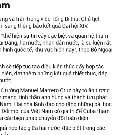
Nam
g và trân trọng việc Tổng Bí thư, Chủ tịch
n sang thông báo kết quả Đại hội XIV.
"thể hiện sự tin cậy đặc biệt và quan hệ thắm
ai Đảng, hai nước, nhân dân nước, là sự kiện rất
h hình quốc tế, khu vực hiện nay", theo Bộ Ngoại
 sẽ tiếp tục tạo điều kiện thúc đẩy hợp tác
n diện, đạt thêm những kết quả thiết thực, đáp
 nước.
hủ tướng Manuel Marrero Cruz bày tỏ ấn tượng
h mạng, tinh thần anh hùng và thành tựu phát
iệt Nam. Hai nhà lãnh đạo cho rằng những bài học
m Đổi mới của Việt Nam có giá trị để Cuba tham
hai các biện pháp chuyển đổi toàn diện.
uả hợp tác giữa hai nước, đặc biệt trong các
 sản.