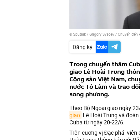
© Sputnik / Grigory Sysoev
/
Chuyển đến 
Đăng ký
Trong chuyến thăm Cuba
giao Lê Hoài Trung thôn
Cộng sản Việt Nam, chuy
nước Tô Lâm và trao đổ
song phương.
Theo Bộ Ngoại giao ngày 23/6
giao
Lê Hoài Trung và đoàn
Cuba từ ngày 20-22/6.
Trên cương vị Đặc phái viên 
Hoài Trung thông báo với Đả