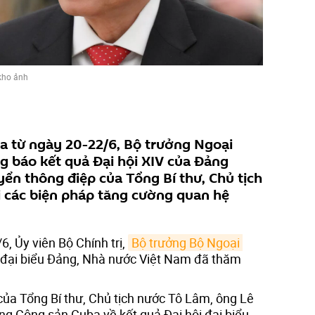
kho ảnh
 từ ngày 20-22/6, Bộ trưởng Ngoại
g báo kết quả Đại hội XIV của Đảng
ển thông điệp của Tổng Bí thư, Chủ tịch
i các biện pháp tăng cường quan hệ
, Ủy viên Bộ Chính trị,
Bộ trưởng Bộ Ngoại 
 đại biểu Đảng, Nhà nước Việt Nam đã thăm
của Tổng Bí thư, Chủ tịch nước Tô Lâm, ông Lê
ng Cộng sản Cuba về kết quả Đại hội đại biểu