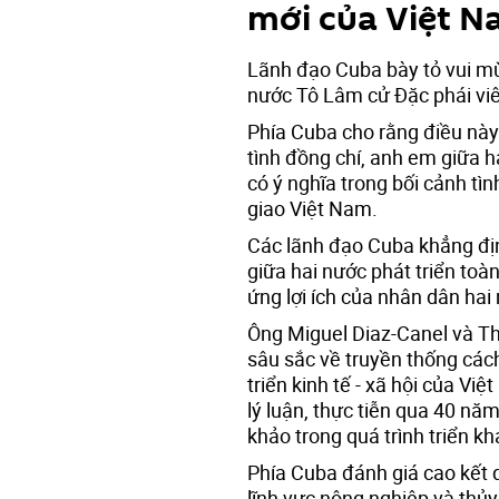
mới của Việt 
Lãnh đạo Cuba bày tỏ vui mừn
nước Tô Lâm cử Đặc phái viê
Phía Cuba cho rằng điều này 
tình đồng chí, anh em giữa h
có ý nghĩa trong bối cảnh tìn
giao Việt Nam.
Các lãnh đạo Cuba khẳng định
giữa hai nước phát triển toà
ứng lợi ích của nhân dân hai
Ông Miguel Diaz-Canel và T
sâu sắc về truyền thống các
triển kinh tế - xã hội của V
lý luận, thực tiễn qua 40 nă
khảo trong quá trình triển k
Phía Cuba đánh giá cao kết q
lĩnh vực nông nghiệp và thủy