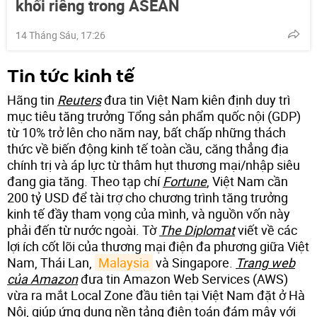
khối riêng trong ASEAN
14 Tháng Sáu, 17:26
Tin tức kinh tế
Hãng tin
Reuters
đưa tin Việt Nam kiên định duy trì
mục tiêu tăng trưởng Tổng sản phẩm quốc nội (GDP)
từ 10% trở lên cho năm nay, bất chấp những thách
thức về biến động kinh tế toàn cầu, căng thẳng địa
chính trị và áp lực từ thâm hụt thương mại/nhập siêu
đang gia tăng. Theo tạp chí
Fortune
, Việt Nam cần
200 tỷ USD để tài trợ cho chương trình tăng trưởng
kinh tế đầy tham vọng của mình, và nguồn vốn này
phải đến từ nước ngoài. Tờ
The Diplomat
viết về các
lợi ích cốt lõi của thương mại điện đa phương giữa Việt
Nam, Thái Lan,
Malaysia
và Singapore.
Trang web
của Amazon
đưa tin Amazon Web Services (AWS)
vừa ra mắt Local Zone đầu tiên tại Việt Nam đặt ở Hà
Nội, giúp ứng dụng nền tảng điện toán đám mây với