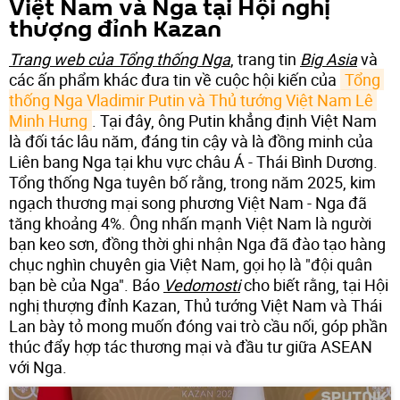
Việt Nam và Nga tại Hội nghị
thượng đỉnh Kazan
Trang web của Tổng thống Nga
, trang tin
Big Asia
và
các ấn phẩm khác đưa tin về cuộc hội kiến của
Tổng 
thống Nga Vladimir Putin và Thủ tướng Việt Nam Lê 
Minh Hưng
. Tại đây, ông Putin khẳng định Việt Nam
là đối tác lâu năm, đáng tin cậy và là đồng minh của
Liên bang Nga tại khu vực châu Á - Thái Bình Dương.
Tổng thống Nga tuyên bố rằng, trong năm 2025, kim
ngạch thương mại song phương Việt Nam - Nga đã
tăng khoảng 4%. Ông nhấn mạnh Việt Nam là người
bạn keo sơn, đồng thời ghi nhận Nga đã đào tạo hàng
chục nghìn chuyên gia Việt Nam, gọi họ là "đội quân
bạn bè của Nga". Báo
Vedomosti
cho biết rằng, tại Hội
nghị thượng đỉnh Kazan, Thủ tướng Việt Nam và Thái
Lan bày tỏ mong muốn đóng vai trò cầu nối, góp phần
thúc đẩy hợp tác thương mại và đầu tư giữa ASEAN
với Nga.