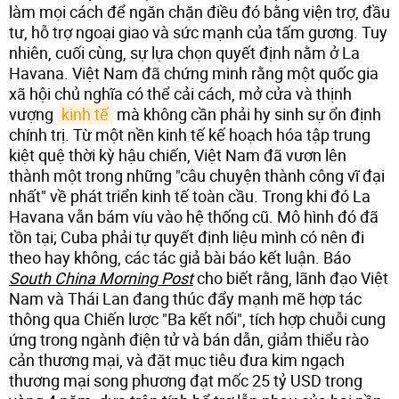
làm mọi cách để ngăn chặn điều đó bằng viện trợ, đầu
tư, hỗ trợ ngoại giao và sức mạnh của tấm gương. Tuy
nhiên, cuối cùng, sự lựa chọn quyết định nằm ở La
Havana. Việt Nam đã chứng minh rằng một quốc gia
xã hội chủ nghĩa có thể cải cách, mở cửa và thịnh
vượng
kinh tế
mà không cần phải hy sinh sự ổn định
chính trị. Từ một nền kinh tế kế hoạch hóa tập trung
kiệt quệ thời kỳ hậu chiến, Việt Nam đã vươn lên
thành một trong những "câu chuyện thành công vĩ đại
nhất" về phát triển kinh tế toàn cầu. Trong khi đó La
Havana vẫn bám víu vào hệ thống cũ. Mô hình đó đã
tồn tại; Cuba phải tự quyết định liệu mình có nên đi
theo hay không, các tác giả bài báo kết luận. Báo
South China Morning Post
cho biết rằng, lãnh đạo Việt
Nam và Thái Lan đang thúc đẩy mạnh mẽ hợp tác
thông qua Chiến lược "Ba kết nối", tích hợp chuỗi cung
ứng trong ngành điện tử và bán dẫn, giảm thiểu rào
cản thương mại, và đặt mục tiêu đưa kim ngạch
thương mại song phương đạt mốc 25 tỷ USD trong