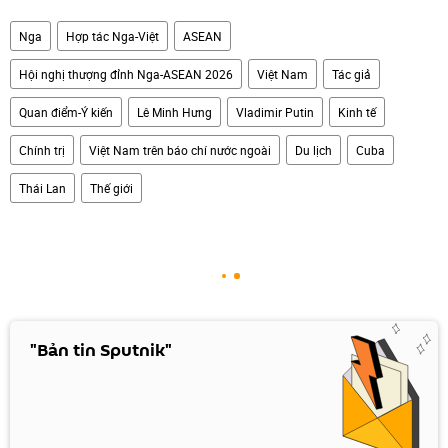
Nga
Hợp tác Nga-Việt
ASEAN
Hội nghị thượng đỉnh Nga-ASEAN 2026
Việt Nam
Tác giả
Quan điểm-Ý kiến
Lê Minh Hưng
Vladimir Putin
Kinh tế
Chính trị
Việt Nam trên báo chí nước ngoài
Du lịch
Cuba
Thái Lan
Thế giới
"Bản tin Sputnik"