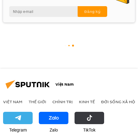
Việt Nam
VIỆT NAM
THẾ GIỚI
CHÍNH TRỊ
KINH TẾ
ĐỜI SỐNG XÃ HỘI
Telegram
Zalo
ТikТоk