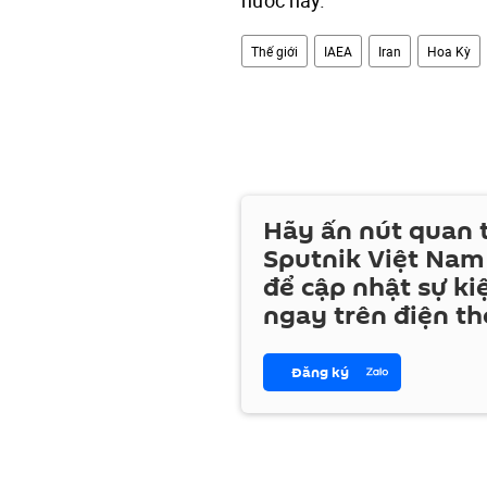
Thế giới
IAEA
Iran
Hoa Kỳ
Hãy ấn nút quan
Sputnik Việt Nam
để cập nhật sự ki
ngay trên điện th
Đăng ký