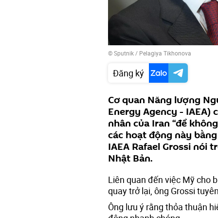
© Sputnik / Pelagiya Tikhonova
Đăng ký
Cơ quan Năng lượng Ngu
Energy Agency - IAEA) c
nhân của Iran “để không 
các hoạt động này bằng
IAEA Rafael Grossi nói 
Nhật Bản.
Liên quan đến việc Mỹ cho b
quay trở lại, ông Grossi tuy
Ông lưu ý rằng thỏa thuận hi
động nhanh chóng.