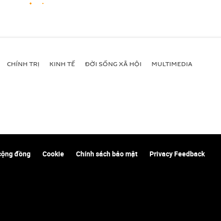
CHÍNH TRỊ
KINH TẾ
ĐỜI SỐNG XÃ HỘI
MULTIMEDIA
cộng đồng
Cookie
Chính sách bảo mật
Privacy Feedback