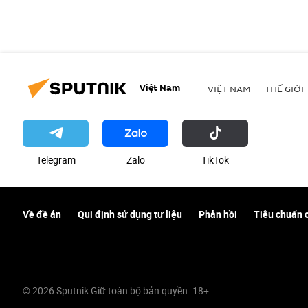
Việt Nam
VIỆT NAM
THẾ GIỚI
Telegram
Zalo
ТikТоk
Về đề án
Qui định sử dụng tư liệu
Phản hồi
Tiêu chuẩn 
© 2026 Sputnik Giữ toàn bộ bản quyền. 18+