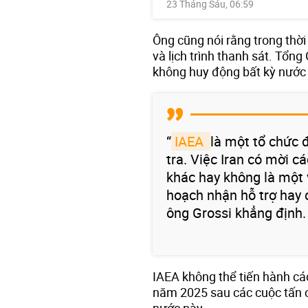
23 Tháng Sáu, 06:59
Ông cũng nói rằng trong thời 
và lịch trình thanh sát. Tổ
không huy động bất kỳ nước 
“
IAEA 
là một tổ chức 
tra. Việc Iran có mời c
khác hay không là một 
hoạch nhận hỗ trợ hay c
ông Grossi khẳng định.
IAEA không thể tiến hành các
năm 2025 sau các cuộc tấn 
nước này.