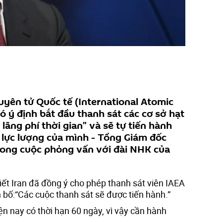
yên tử Quốc tế (International Atomic
ó ý định bắt đầu thanh sát các cơ sở hạt
lãng phí thời gian” và sẽ tự tiến hành
 lực lượng của mình - Tổng Giám đốc
trong cuộc phỏng vấn với đài NHK của
iết Iran đã đồng ý cho phép thanh sát viên IAEA
ên bố:“Các cuộc thanh sát sẽ được tiến hành.”
ện nay có thời hạn 60 ngày, vì vậy cần hành