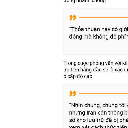
“Thỏa thuận này có giớ
động mà không để phí th
Trong cuộc phỏng vấn với kê
ưu tiên hàng đầu sẽ là xác đị
ở cấp độ cao.
“Nhìn chung, chúng tôi
nhưng Iran cần thông bá
số kho lưu trữ đã bị ph
xem xét cách thức tiến