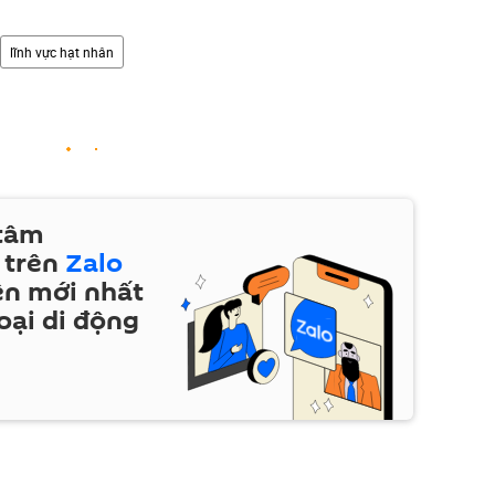
lĩnh vực hạt nhân
 tâm
 trên
Zalo
ện mới nhất
oại di động