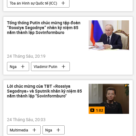
Tòa án Hình sự Quốc tế (ICC)
Vladimir Putin
New York
Thế giới
phương Tây
Nga
Tổng thống Putin chúc mừng tập đoàn
“Rossiya Segodnya” nhân kỷ niệm 85
năm thành lập Sovinformburo
24 Tháng Sáu, 20:19
Nga
Vladimir Putin
MIA Rossiya Segodnya
Mikhail Mishustin
Valentina Matviyenko
Sergey Lavrov
Lời chúc mừng của TBT «Rossiya
Segodnya» và Sputnik nhân kỷ niệm 85
Bộ Ngoại giao Nga
RIA Novosti
năm thành lập "Sovinformburo"
Liên Xô
Thế giới
phương Tây
1:02
Đức
Dmitry Kiselev
24 Tháng Sáu, 20:03
Multimedia
Nga