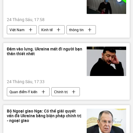
Hungary
Serbia
Hoa Kỳ
Cuộc khủng hoảng ở Ukraina
Ukraina
24 Tháng Sáu, 17:58
khủng bố
Video
Việt Nam
Kinh tế
thông tin
GDP
tăng trưởng kinh tế
Đâm vào lưng. Ukraina mất đi người bạn
thân thiết nhất
24 Tháng Sáu, 17:33
Quan điểm-Ý kiến
Chính trị
Thế giới
Ukraina
Ba Lan
Vladimir Zelensky
Bộ Ngoại giao Nga: Có thể giải quyết
vấn đề Ukraina bằng biện pháp chính trị
- ngoại giao