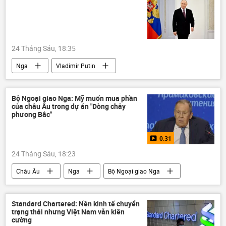
24 Tháng Sáu, 18:35
Nga
Vladimir Putin
Báo chí thế giới
Indonesia
ASEAN
Chính trị
Thế giới
Bộ Ngoại giao Nga: Mỹ muốn mua phần
của châu Âu trong dự án "Dòng chảy
phương Bắc"
0:31
24 Tháng Sáu, 18:23
Châu Âu
Nga
Bộ Ngoại giao Nga
Chính trị
Thế giới
Sergey Lavrov
Dmitry Peskov
Điện Kremlin
Đức
Standard Chartered: Nền kinh tế chuyển
trạng thái nhưng Việt Nam vẫn kiên
Đan Mạch
Thụy Điển
Rosneft
cường