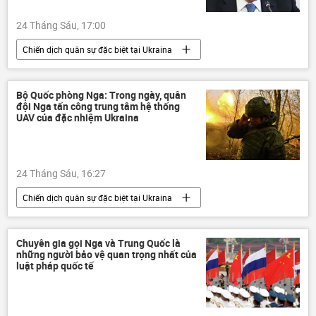
24 Tháng Sáu, 17:00
Chiến dịch quân sự đặc biệt tại Ukraina
phương Tây
Sergey Lavrov
Chính trị
Thế giới
Nga
Bộ Quốc phòng Nga: Trong ngày, quân
đội Nga tấn công trung tâm hệ thống
Bộ Ngoại giao Nga
Vladimir Putin
UAV của đặc nhiệm Ukraina
Melania Trump
Alaska
Cuộc gặp giữa Vladimir Putin và Donald Trump tại Alaska
24 Tháng Sáu, 16:27
Cuộc khủng hoảng ở Ukraina
Ukraina
Chiến dịch quân sự đặc biệt tại Ukraina
Nga
Quân đội Nga
Thế giới
Quân sự
xung đột quân sự
Chuyên gia gọi Nga và Trung Quốc là
những người bảo vệ quan trọng nhất của
xung đột
luật pháp quốc tế