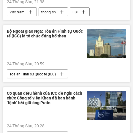
24 Tháng Sáu, 21:38
Việt Nam
thông tin
FBI
lừa đảo
Hoa Kỳ
Xã hội
Pháp luật
Bộ Ngoại giao Nga: Tòa án Hình sự Quốc
tế (ICC) là tổ chức đáng hổ thẹn
24 Tháng Sáu, 20:59
Tòa án Hình sự Quốc tế (ICC)
Bộ Ngoại giao Nga
Nga
Thế giới
phương Tây
Cơ quan điều hành của ICC đề nghị cách
chức Công tố viên Khan đã ban hành
"lệnh" bắt giữ ông Putin
24 Tháng Sáu, 20:28