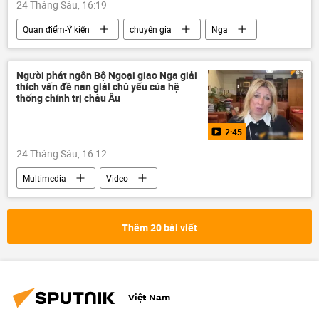
24 Tháng Sáu, 16:19
Quan điểm-Ý kiến
chuyên gia
Nga
Trung Quốc
Chính trị
Thế giới
Vladimir Putin
Người phát ngôn Bộ Ngoại giao Nga giải
thích vấn đề nan giải chủ yếu của hệ
thống chính trị châu Âu
2:45
24 Tháng Sáu, 16:12
Multimedia
Video
Maria Zakharova
phương Tây
Châu Âu
Thế giới
Thêm 20 bài viết
Bộ Ngoại giao Nga
Chính trị
Việt Nam