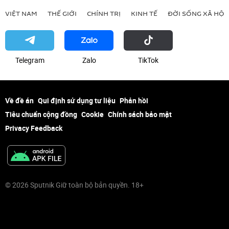
VIỆT NAM
THẾ GIỚI
CHÍNH TRỊ
KINH TẾ
ĐỜI SỐNG XÃ HỘI
Telegram
Zalo
ТikТоk
Về đề án
Qui định sử dụng tư liệu
Phản hồi
Tiêu chuẩn cộng đồng
Cookie
Chính sách bảo mật
Privacy Feedback
© 2026 Sputnik Giữ toàn bộ bản quyền. 18+