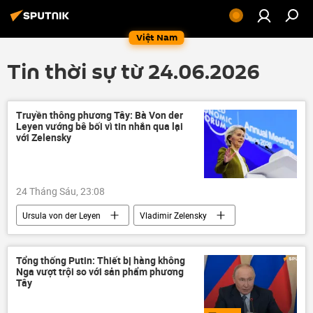
Việt Nam
Tin thời sự từ 24.06.2026
Truyền thông phương Tây: Bà Von der
Leyen vướng bê bối vì tin nhắn qua lại
với Zelensky
24 Tháng Sáu, 23:08
Ursula von der Leyen
Vladimir Zelensky
phương Tây
Thế giới
Châu Âu
Ủy ban châu Âu
Emmanuel Macron
Tổng thống Putin: Thiết bị hàng không
Nga vượt trội so với sản phẩm phương
Pháp
Anh
Kiev
Italia
Tây
Đức
Hà Lan
Hoa Kỳ