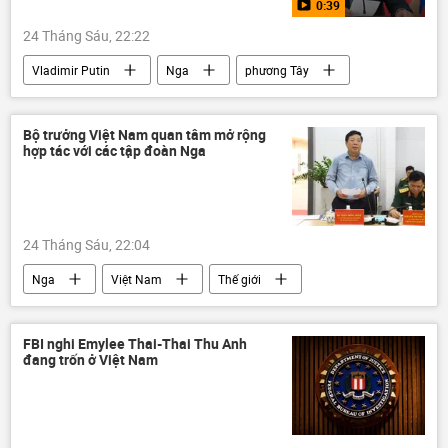
0:39
Donald Trump
24 Tháng Sáu, 22:22
Vladimir Putin
Nga
phương Tây
Thế giới
Video
hàng không
máy bay
Bộ trưởng Việt Nam quan tâm mở rộng
hợp tác với các tập đoàn Nga
24 Tháng Sáu, 22:04
Nga
Việt Nam
Thế giới
Bộ Xây dựng
Thành phố Hồ Chí Minh
SNG
Đông Nam Á
Gazpromneft
FBI nghi Emylee Thai-Thai Thu Anh
đang trốn ở Việt Nam
Petrovietnam
Zarubezhneft
Hợp tác Nga-Việt