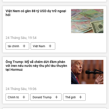
Margarita Simonyan
MIA Rossiya Segodnya
Sputnik
Việt Nam có gần 88 tỷ USD dự trữ ngoại
hối
Thế giới
Video
24 Tháng Sáu, 19:54
tài chính
Việt Nam
Ngân hàng Nhà nước
ngân hàng
Kinh tế
thông tin
Bộ Tài Chính VN
Ông Trump: Mỹ sẽ chấm dứt đàm phán
với Iran nếu nước này thu phí tàu thuyền
tại Hormuz
24 Tháng Sáu, 19:06
Chính trị
Donald Trump
Thế giới
Hoa Kỳ
Iran
Xung đột Mỹ-Iran