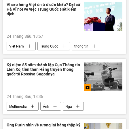
eo biển Hormuz
xung đột quân sự
Vì sao hàng Việt ùn ứ ở cửa khẩu? Đại sứ
Hà Vĩ nói về việc Trung Quốc siết kiểm
xung đột
Trung Đông
dịch
24 Tháng Sáu, 18:57
Việt Nam
Trung Quốc
thông tin
Kỷ niệm 85 năm thành lập Cục Thông tin
Liên Xô, tiền thân Hãng truyền thông
quốc tế Rossiya Segodnya
24 Tháng Sáu, 18:35
Multimedia
Ảnh
Nga
Ông Putin nhìn về tương lai hàng thập kỷ