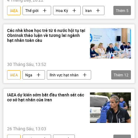
IAEA
Thế giới
Hoa Kỳ
Iran
Thêm
5
Xung đột Mỹ-Iran
Vấn đề hạt nhân Iran
Leo thang căng thẳng giữa Israel và Iran
Các nhà khoa học trẻ từ 6 nước hội tụ tại
Obninsk thảo luận về tương lai ngành
Donald Trump
đàm phán
hạt nhân toàn cầu
30 Tháng Sáu, 13:52
IAEA
Nga
lĩnh vực hạt nhân
Thêm
12
nhà khoa học hạt nhân
năng lượng hạt nhân
Rosatom
IAEA dự kiến sớm bắt đầu thanh sát các
cơ sở hạt nhân của Iran
Châu Á
Công nghiệp
Indonesia
Trung Quốc
Nigeria
Kyrgyzstan
năng lượng
Quan điểm-Ý kiến
26 Tháng Sáu, 13:03
Chính trị