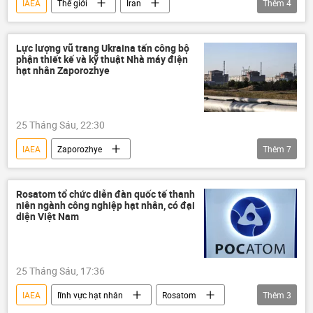
IAEA
Thế giới
Iran
Thêm
4
Trung Đông
Hoa Kỳ
uranium
Donald Trump
Xung đột Mỹ-Iran
Lực lượng vũ trang Ukraina tấn công bộ
phận thiết kế và kỹ thuật Nhà máy điện
hạt nhân Zaporozhye
25 Tháng Sáu, 22:30
IAEA
Zaporozhye
Thêm
7
nhà máy điện hạt nhân
Ukraina
Nga
Quân đội Ukraina
Moskva
Rosatom tổ chức diễn đàn quốc tế thanh
niên ngành công nghiệp hạt nhân, có đại
Châu Âu
diện Việt Nam
Chiến dịch quân sự đặc biệt tại Ukraina
Thế giới
25 Tháng Sáu, 17:36
IAEA
lĩnh vực hạt nhân
Rosatom
Thêm
3