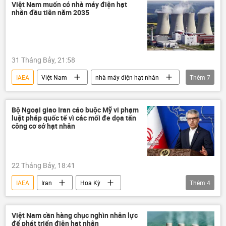
Tổng thư ký Liên Hợp Quốc
Việt Nam muốn có nhà máy điện hạt
nhân đầu tiên năm 2035
Hội đồng Bảo an LHQ
Brazil
Chile
Mexico
Đại hội đồng Liên Hợp Quốc
Bồ Đào Nha
31 Tháng Bảy, 21:58
Senegal
Argentina
Costa Rica
IAEA
Việt Nam
nhà máy điện hạt nhân
Thêm
7
Ecuador
Quan điểm-Ý kiến
năng lượng
Quảng Ninh
Bộ Khoa học và Công nghệ
Kinh tế
Bộ Ngoại giao Iran cáo buộc Mỹ vi phạm
luật pháp quốc tế vì các mối đe dọa tấn
Xã hội
Bộ Giáo dục và Đào Tạo
công cơ sở hạt nhân
EVN
22 Tháng Bảy, 18:41
IAEA
Iran
Hoa Kỳ
Thêm
4
Xung đột Mỹ-Iran
Thế giới
Liên Hợp Quốc
vũ khí hạt nhân
Việt Nam cần hàng chục nghìn nhân lực
để phát triển điện hạt nhân