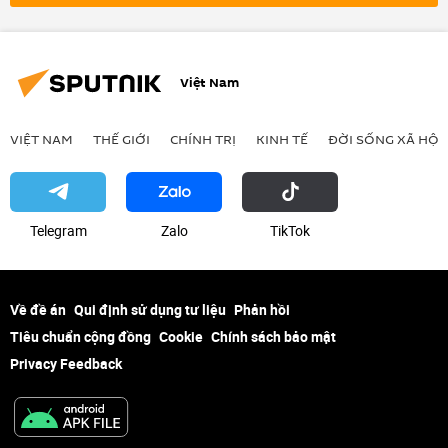
Việt Nam
VIỆT NAM
THẾ GIỚI
CHÍNH TRỊ
KINH TẾ
ĐỜI SỐNG XÃ HỘI
Telegram
Zalo
ТikТоk
Về đề án
Qui định sử dụng tư liệu
Phản hồi
Tiêu chuẩn cộng đồng
Cookie
Chính sách bảo mật
Privacy Feedback