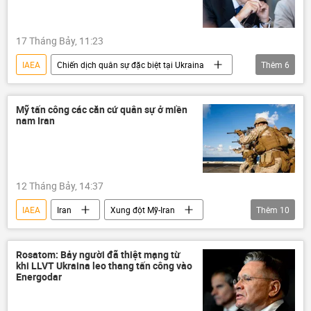
17 Tháng Bảy, 11:23
IAEA
Chiến dịch quân sự đặc biệt tại Ukraina
Thêm
6
Thế giới
Nga
Ukraina
Maria Zakharova
Zaporozhye
Mỹ tấn công các căn cứ quân sự ở miền
nam Iran
nhà máy điện hạt nhân
12 Tháng Bảy, 14:37
IAEA
Iran
Xung đột Mỹ-Iran
Thêm
10
Hoa Kỳ
Chính trị
Thế giới
Trung Đông
xung đột quân sự
Rosatom: Bảy người đã thiệt mạng từ
khi LLVT Ukraina leo thang tấn công vào
xung đột
tấn công
Energodar
căn cứ quân sự
lĩnh vực hạt nhân