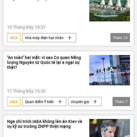
19 Tháng Bảy, 19:37
IAEA
nhà máy điện hạt nhân
Thêm
10
năng lượng hạt nhân
Nga
Ninh Thuận
Ninh Thuận-1
"An toàn" hai mặt: vì sao Cơ quan Năng
lượng Nguyên tử Quốc tế lại e ngại sự
Chính trị
Thế giới
chất lượng
thật?
đào tạo
Chính phủ
Hợp tác Nga-Việt
17 Tháng Bảy, 15:30
IAEA
Quan điểm-Ý kiến
chuyên gia
Thêm
7
lĩnh vực hạt nhân
Zaporozhye
nhà máy điện hạt nhân
Nga
Nga chỉ trích IAEA không lên án Kiev về
vụ kỹ sư trưởng ZNPP thiệt mạng
Ukraina
Thế giới
Chính trị