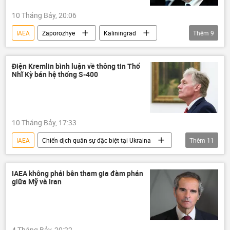
Công nghiệp
10 Tháng Bảy, 20:06
IAEA
Zaporozhye
Kaliningrad
Thêm
9
Nga
Rosatom
Thế giới
Ukraina
Bộ Ngoại giao Nga
Điện Kremlin bình luận về thông tin Thổ
Nhĩ Kỳ bán hệ thống S-400
Bộ Quốc phòng Nga
Quân đội Ukraina
nhà máy điện hạt nhân
UAV
10 Tháng Bảy, 17:33
IAEA
Chiến dịch quân sự đặc biệt tại Ukraina
Thêm
11
Nga
Điện Kremlin
Chính trị
Thế giới
Vladimir Putin
IAEA không phải bên tham gia đàm phán
giữa Mỹ và Iran
Donald Trump
nhà máy điện hạt nhân
Zaporozhye
Nhà Trắng
Thổ Nhĩ Kỳ
S-400
4 Tháng Bảy, 20:22