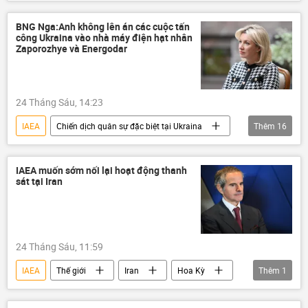
Nga
Việt Nam
EVN
BNG Nga:Anh không lên án các cuộc tấn
công Ukraina vào nhà máy điện hạt nhân
Zaporozhye và Energodar
24 Tháng Sáu, 14:23
IAEA
Chiến dịch quân sự đặc biệt tại Ukraina
Thêm
16
Nga
Bộ Ngoại giao Nga
Chính trị
Thế giới
IAEA muốn sớm nối lại hoạt động thanh
sát tại Iran
lĩnh vực hạt nhân
nhà máy điện hạt nhân
Ukraina
Cuộc khủng hoảng ở Ukraina
Quân đội Ukraina
xung đột quân sự
24 Tháng Sáu, 11:59
xung đột
Anh
Pháp
IAEA
Thế giới
Iran
Hoa Kỳ
Thêm
1
Ba Lan
Romania
lĩnh vực hạt nhân
Vladimir Zelensky