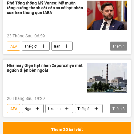
Phó Tổng thống Mỹ Vance: Mỹ muốn
tăng cường thanh sát các cơ sở hạt nhân
của Iran thông qua IAEA
23 Tháng Sáu, 06:59
IAEA
Thế giới
Iran
Thêm
4
Xung đột Mỹ-Iran
Leo thang căng thẳng giữa Israel và Iran
Nhà máy điện hạt nhân Zaporozhye mất
nguồn điện bên ngoài
lĩnh vực hạt nhân
Trung Đông
20 Tháng Sáu, 19:29
IAEA
Nga
Ukraina
Thế giới
Thêm
3
Zaporozhye
nhà máy điện hạt nhân
xung đột quân sự
Thêm 20 bài viết