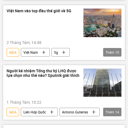
vũ khí hạt nhân
Nhật Bản
Hiroshima
Nagasaki
Việt Nam vào top đầu thế giới về 5G
Liên Hợp Quốc
Antonio Guterres
Nga
Hoa Kỳ
Thế giới
usd
SIPRI
Thụy Điển
2 Tháng Tám, 14:48
IAEA
Việt Nam
5g
Thêm
10
Bộ Khoa học và Công nghệ
sáng tạo
doanh nghiệp
Chính trị
Người kế nhiệm Tổng thư ký LHQ được
lựa chọn như thế nào? Sputnik giải thích
năng lượng
Pháp luật
trí tuệ nhân tạo
lĩnh vực hạt nhân
công nghệ
Đông Nam Á
1 Tháng Tám, 10:22
IAEA
Liên Hợp Quốc
Antonio Guterres
Thêm
14
Thế giới
Sputnik