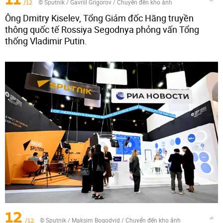
/12
© Sputnik / Gavriil Grigorov
/
Chuyển đến kho ảnh
Ông Dmitry Kiselev, Tổng Giám đốc Hãng truyền
thông quốc tế Rossiya Segodnya phỏng vấn Tổng
thống Vladimir Putin.
12
/12
© Sputnik / Maksim Bogodvid
/
Chuyển đến kho ảnh