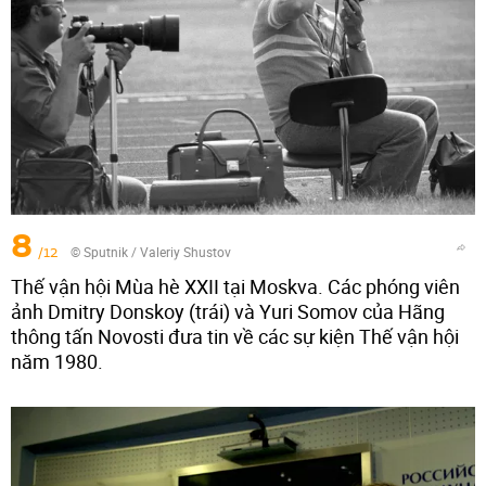
8
/12
© Sputnik / Valeriy Shustov
Thế vận hội Mùa hè XXII tại Moskva. Các phóng viên
ảnh Dmitry Donskoy (trái) và Yuri Somov của Hãng
thông tấn Novosti đưa tin về các sự kiện Thế vận hội
năm 1980.