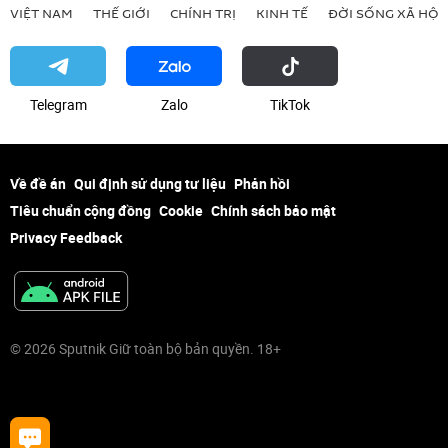
VIỆT NAM
THẾ GIỚI
CHÍNH TRỊ
KINH TẾ
ĐỜI SỐNG XÃ HỘI
Telegram
Zalo
ТikТоk
Về đề án
Qui định sử dụng tư liệu
Phản hồi
Tiêu chuẩn cộng đồng
Cookie
Chính sách bảo mật
Privacy Feedback
© 2026 Sputnik Giữ toàn bộ bản quyền. 18+