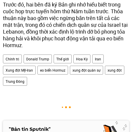
Trước đó, hai bên đã ký Bản ghi nhớ hiểu biết trong
cuộc họp trực tuyến hôm thứ Năm tuần trước. Thỏa
thuận này bao gồm việc ngừng bắn trên tất cả các
mặt trận, trong đó có chiến dịch quân sự của Israel tại
Lebanon, đồng thời xác định lộ trình dỡ bỏ phong tỏa
hàng hải và khôi phục hoạt động vận tải qua eo biển
Hormuz.
Chính trị
Donald Trump
Thế giới
Hoa Kỳ
Iran
Xung đột Mỹ-Iran
eo biển Hormuz
xung đột quân sự
xung đột
Trung Đông
"Bản tin Sputnik"