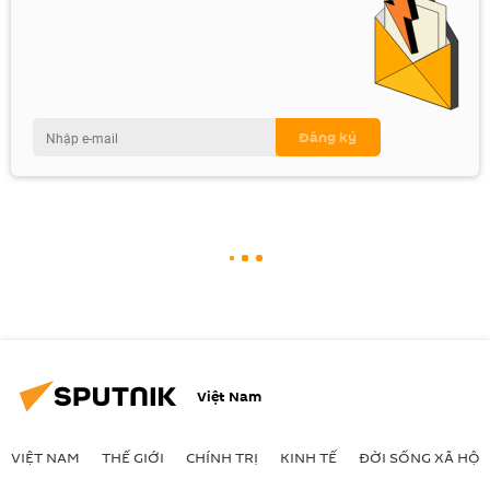
Việt Nam
VIỆT NAM
THẾ GIỚI
CHÍNH TRỊ
KINH TẾ
ĐỜI SỐNG XÃ HỘI