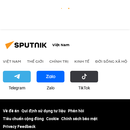
Việt Nam
VIỆT NAM
THẾ GIỚI
CHÍNH TRỊ
KINH TẾ
ĐỜI SỐNG XÃ HỘI
Telegram
Zalo
ТikТоk
Về đề án
Qui định sử dụng tư liệu
Phản hồi
Tiêu chuẩn cộng đồng
Cookie
Chính sách bảo mật
Privacy Feedback