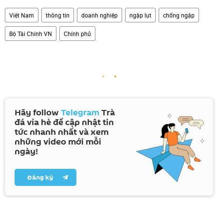
Việt Nam
thông tin
doanh nghiệp
ngập lụt
chống ngập
Bộ Tài Chính VN
Chính phủ
Hãy follow
Telegram
Trà
đá vỉa hè để cập nhật tin
tức nhanh nhất và xem
những video mới mỗi
ngày!
Đăng ký