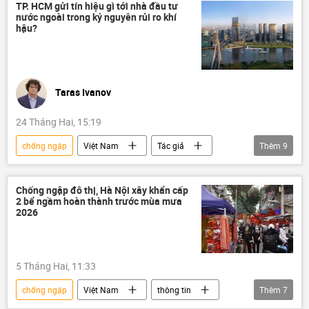
công nghệ
dự án
ngập lụt
TP. HCM gửi tín hiệu gì tới nhà đầu tư
nước ngoài trong kỷ nguyên rủi ro khí
lũ lụt
hậu?
Mưa bão, lũ lụt lịch sử, thiên tai kinh hoàng ở Việt Nam
Taras Ivanov
24 Tháng Hai, 15:19
chống ngập
Việt Nam
Tác giả
Thêm
9
Quan điểm-Ý kiến
khí hậu
biến đổi khí hậu
Kinh tế
đầu tư
Chống ngập đô thị, Hà Nội xây khẩn cấp
2 bể ngầm hoàn thành trước mùa mưa
đầu tư nước ngoài
FDI
2026
Thành phố Hồ Chí Minh
ngập lụt
5 Tháng Hai, 11:33
chống ngập
Việt Nam
thông tin
Thêm
7