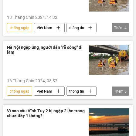
18 Tháng Chín 2024, 14:32
chống ngập
Việt Nam
thông tin
Thêm
4
Mưa bão, lũ lụt lịch sử, thiên tai kinh hoàng ở Việt Nam
thiên tai
ngập lụt
mưa
Hà Nội ngập úng, người dân "rẽ sóng" đi
làm
16 Tháng Chín 2024, 08:52
chống ngập
Việt Nam
thông tin
Thêm
5
ngập lụt
cơn bão
Mưa bão, lũ lụt lịch sử, thiên tai kinh hoàng ở Việt Nam
Vì sao cầu Vĩnh Tuy 2 bị ngập 2 lần trong
chưa đầy 1 tháng?
siêu bão
Hà Nội