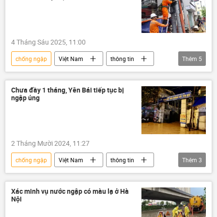
Hà Nội
Nghệ An
Hà Tĩnh
ngập lụt
4 Tháng Sáu 2025, 11:00
chống ngập
Việt Nam
thông tin
Thêm
5
ngập lụt
Thời tiết
Mưa bão, lũ lụt lịch sử, thiên tai kinh hoàng ở Việt Nam
Chưa đầy 1 tháng, Yên Bái tiếp tục bị
ngập úng
thiên tai
Bắc Giang
2 Tháng Mười 2024, 11:27
chống ngập
Việt Nam
thông tin
Thêm
3
ngập lụt
Thời tiết
sông Hồng
Xác minh vụ nước ngập có màu lạ ở Hà
Nội