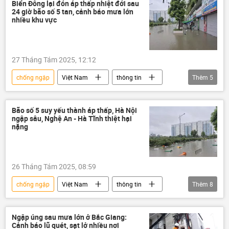
cơn bão
thiên tai
sạt lở
Biển Đông lại đón áp thấp nhiệt đới sau
24 giờ bão số 5 tan, cảnh báo mưa lớn
ngập lụt
Thời tiết
nhiều khu vực
27 Tháng Tám 2025, 12:12
chống ngập
Việt Nam
thông tin
Thêm
5
cơn bão
Mưa bão, lũ lụt lịch sử, thiên tai kinh hoàng ở Việt Nam
Bão số 5 suy yếu thành áp thấp, Hà Nội
ngập sâu, Nghệ An - Hà Tĩnh thiệt hại
thiên tai
ngập lụt
Thời tiết
nặng
26 Tháng Tám 2025, 08:59
chống ngập
Việt Nam
thông tin
Thêm
8
Mưa bão, lũ lụt lịch sử, thiên tai kinh hoàng ở Việt Nam
lũ lụt
cơn bão
thiên tai
Ngập úng sau mưa lớn ở Bắc Giang:
Cảnh báo lũ quét, sạt lở nhiều nơi