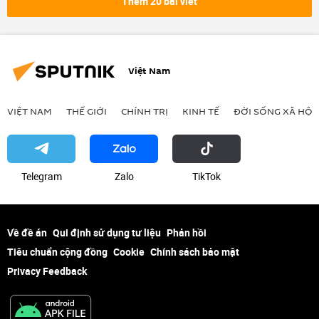
Thêm 20 bài viết
Việt Nam
VIỆT NAM
THẾ GIỚI
CHÍNH TRỊ
KINH TẾ
ĐỜI SỐNG XÃ HỘI
Telegram
Zalo
ТikТоk
Về đề án
Qui định sử dụng tư liệu
Phản hồi
Tiêu chuẩn cộng đồng
Cookie
Chính sách bảo mật
Privacy Feedback