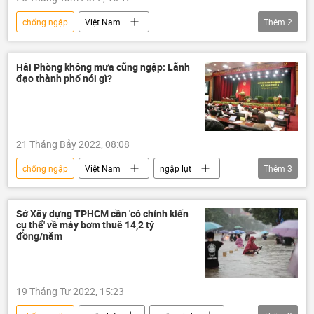
chống ngập
Việt Nam
Thêm
2
Thành phố Hồ Chí Minh
quy hoạch
Hải Phòng không mưa cũng ngập: Lãnh
đạo thành phố nói gì?
21 Tháng Bảy 2022, 08:08
chống ngập
Việt Nam
ngập lụt
Thêm
3
Hải Phòng
thông tin
Xã hội
Sở Xây dựng TPHCM cần 'có chính kiến
cụ thể' về máy bơm thuê 14,2 tỷ
đồng/năm
19 Tháng Tư 2022, 15:23