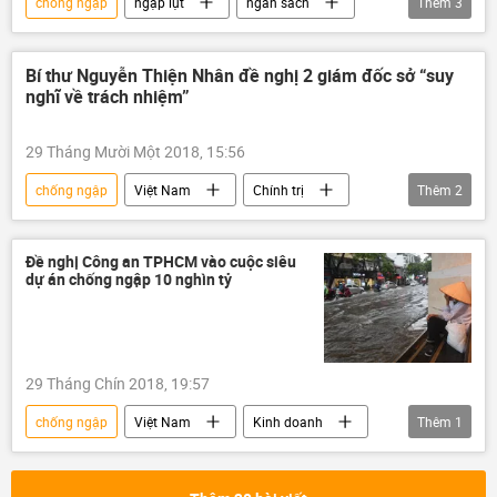
chống ngập
ngập lụt
ngân sách
Thêm
3
Thành phố Hồ Chí Minh
Việt Nam
xây dựng
Bí thư Nguyễn Thiện Nhân đề nghị 2 giám đốc sở “suy
nghĩ về trách nhiệm”
29 Tháng Mười Một 2018, 15:56
chống ngập
Việt Nam
Chính trị
Thêm
2
Nguyễn Thiện Nhân
kẹt xe
Đề nghị Công an TPHCM vào cuộc siêu
dự án chống ngập 10 nghìn tỷ
29 Tháng Chín 2018, 19:57
chống ngập
Việt Nam
Kinh doanh
Thêm
1
công an