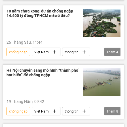
Xã hội
vỉa hè
giải cứu vỉa hè
giao thông
ngập lụt
10 năm chưa xong, dự án chống ngập
14.400 tỷ đồng TPHCM mắc ở đâu?
25 Tháng Sáu, 11:44
chống ngập
Việt Nam
thông tin
Thêm
4
doanh nghiệp
ngập lụt
Bộ Tài Chính VN
Chính phủ
Hà Nội chuyển sang mô hình “thành phố
bọt biển” để chống ngập
19 Tháng Năm, 09:42
chống ngập
Việt Nam
thông tin
Thêm
8
Hà Nội
quy hoạch
sông Hồng