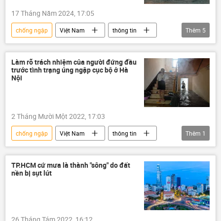
17 Tháng Năm 2024, 17:05
chống ngập
Việt Nam
thông tin
Thêm
5
giao thông
ngập lụt
Hà Nội
dự án
Lâm Đồng
Làm rõ trách nhiệm của người đứng đầu
trước tình trạng úng ngập cục bộ ở Hà
Nội
2 Tháng Mười Một 2022, 17:03
chống ngập
Việt Nam
thông tin
Thêm
1
Hà Nội
TP.HCM cứ mưa là thành "sông" do đất
nền bị sụt lút
26 Tháng Tám 2022, 16:12