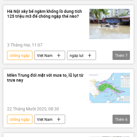
Hà Nội
ngập lụt
lũ lụt
Mưa bão, lũ lụt lịch sử, thiên tai kinh hoàng ở Việt Nam
Hà Nội xây bể ngầm khổng lồ dung tích
125 triệu m3 để chống ngập thế nào?
dự án
xây dựng
Bộ Xây dựng
3 Tháng Hai, 11:07
chống ngập
Việt Nam
ngập lụt
Thêm
7
Mưa bão, lũ lụt lịch sử, thiên tai kinh hoàng ở Việt Nam
thiên tai
thiên nhiên
Hà Nội
Miền Trung đối mặt với mưa to, lũ lụt từ
trưa nay
Thời tiết
dự án
xây dựng
22 Tháng Mười 2025, 08:30
chống ngập
Việt Nam
Thêm
6
Mưa bão, lũ lụt lịch sử, thiên tai kinh hoàng ở Việt Nam