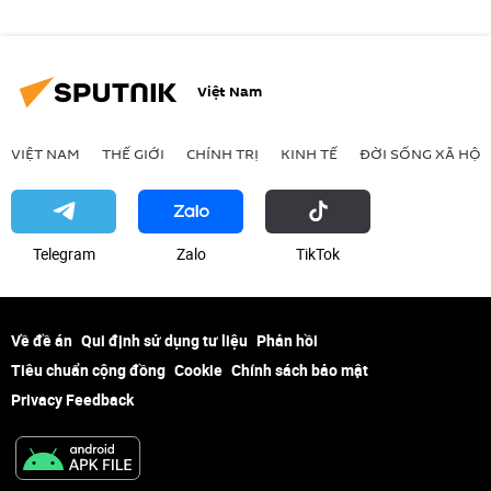
Việt Nam
VIỆT NAM
THẾ GIỚI
CHÍNH TRỊ
KINH TẾ
ĐỜI SỐNG XÃ HỘI
Telegram
Zalo
ТikТоk
Về đề án
Qui định sử dụng tư liệu
Phản hồi
Tiêu chuẩn cộng đồng
Cookie
Chính sách bảo mật
Privacy Feedback