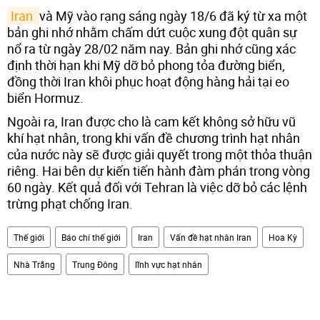
Iran 
và Mỹ vào rạng sáng ngày 18/6 đã ký từ xa một
bản ghi nhớ nhằm chấm dứt cuộc xung đột quân sự
nổ ra từ ngày 28/02 năm nay. Bản ghi nhớ cũng xác
định thời hạn khi Mỹ dỡ bỏ phong tỏa đường biển,
đồng thời Iran khôi phục hoạt động hàng hải tại eo
biển Hormuz.
Ngoài ra, Iran được cho là cam kết không sở hữu vũ
khí hạt nhân, trong khi vấn đề chương trình hạt nhân
của nước này sẽ được giải quyết trong một thỏa thuận
riêng. Hai bên dự kiến tiến hành đàm phán trong vòng
60 ngày. Kết quả đối với Tehran là việc dỡ bỏ các lệnh
trừng phạt chống Iran.
Thế giới
Báo chí thế giới
Iran
Vấn đề hạt nhân Iran
Hoa Kỳ
Nhà Trắng
Trung Đông
lĩnh vực hạt nhân