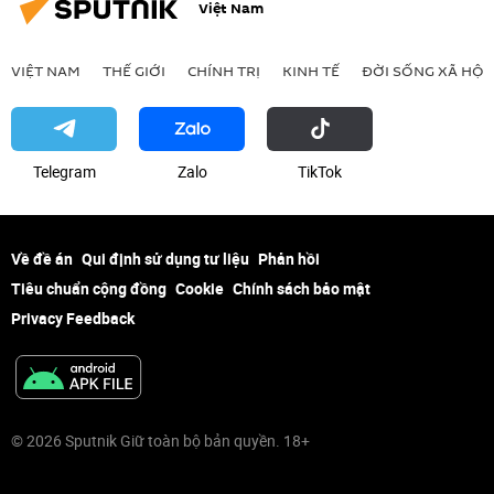
Việt Nam
VIỆT NAM
THẾ GIỚI
CHÍNH TRỊ
KINH TẾ
ĐỜI SỐNG XÃ HỘI
Telegram
Zalo
ТikТоk
Về đề án
Qui định sử dụng tư liệu
Phản hồi
Tiêu chuẩn cộng đồng
Cookie
Chính sách bảo mật
Privacy Feedback
© 2026 Sputnik Giữ toàn bộ bản quyền. 18+