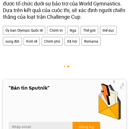
được tổ chức dưới sự bảo trợ của World Gymnastics.
Dựa trên kết quả của cuộc thi, sẽ xác định người chiến
thắng của loạt trận Challenge Cup.
Ủy ban Olympic Quốc tế
Chính trị
Nga
Thế giới
thể dục
xung đột
Kinh tế
Chính phủ
Xã hội
Romania
"Bản tin Sputnik"