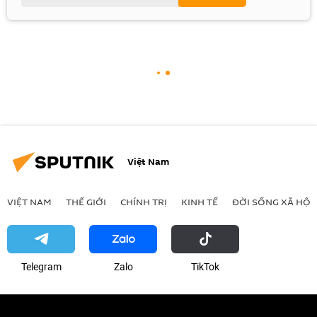
Việt Nam
VIỆT NAM
THẾ GIỚI
CHÍNH TRỊ
KINH TẾ
ĐỜI SỐNG XÃ HỘI
Telegram
Zalo
ТikТоk