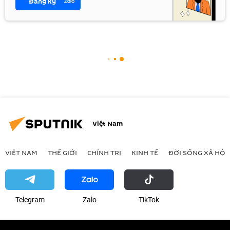
Đăng ký
Việt Nam
VIỆT NAM
THẾ GIỚI
CHÍNH TRỊ
KINH TẾ
ĐỜI SỐNG XÃ HỘI
Telegram
Zalo
ТikТоk