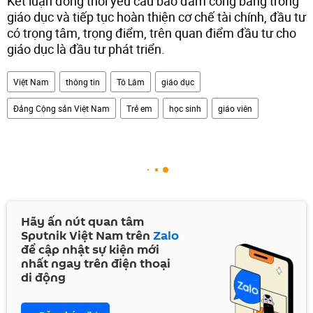
Kết luận đồng thời yêu cầu bảo đảm công bằng trong
giáo dục và tiếp tục hoàn thiện cơ chế tài chính, đầu tư
có trọng tâm, trọng điểm, trên quan điểm đầu tư cho
giáo dục là đầu tư phát triển.
Việt Nam
thông tin
Tô Lâm
giáo dục
Đảng Cộng sản Việt Nam
Trẻ em
học sinh
giáo viên
Hãy ấn nút quan tâm
Sputnik Việt Nam trên
Zalo
để cập nhật sự kiện mới
nhất ngay trên điện thoại
di động