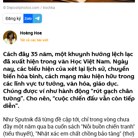
© Depositphotos.com / Irochka
Đăng ký
Hoàng Hoa
Tất cả các bài viết
Cách đây 35 năm, một khuynh hướng lệch lạc
đã xuất hiện trong văn Học Việt Nam. Ngày
nay, các biểu hiện của xét lại lịch sử, chuyển
biến hòa bình, cách mạng màu hiện hữu trong
các lĩnh vực tư tưởng, văn hóa, giáo dục.
Chúng được ví như hành động “rút gạch chân
tường”. Cho nên, “cuộc chiến đấu vẫn còn tiếp
diễn”.
Như Sputnik đã từng đề cập tới, chỉ trong vòng chưa
đầy một năm qua ba cuốn sách "Nỗi buồn chiến tranh"
(tiểu thuyết), "Nhặt xác em chất chồng bảo tàng" (thơ)