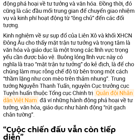
động phá hoại về tư tưởng và văn hóa. Đồng thời, đó
cũng là các đầu mối trung gian để chuyển giao nhiệm
vụ và kinh phí hoạt động từ “ông chủ” đến các đối
tượng.
Kinh nghiệm về sự sụp đổ của Liên Xô và khối XHCN
Đông Âu cho thấy mặt trận tư tưởng và trọng tâm là
văn hóa và giáo dục là một trong các lĩnh vực trọng
yếu cần được bảo vệ. Buông lỏng lĩnh vực này có
nghĩa là trao “mặt trận tư tưởng” do kẻ địch, là để cho
chúng làm mục rỗng chế độ từ bên trong một cách
“thầm lặng như con mèo trên thảm nhung”. Trung
tướng Nguyễn Thanh Tuấn, nguyên Cục trưởng cục
Tuyên huấn thuộc Tổng cục Chính trị
Quân đội Nhân 
dân Việt Nam
đã ví những hành động phá hoại về tư
tưởng, văn hóa, giáo dục như hành động “rút gạch
chân tường”.
“Cuộc chiến đấu vẫn còn tiếp
diễn”