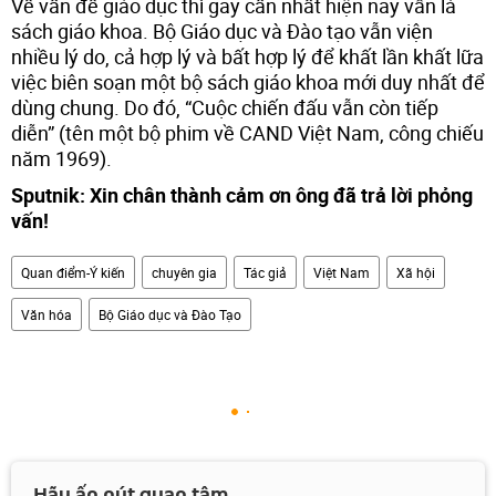
Về vấn đề giáo dục thì gay cấn nhất hiện nay vẫn là
sách giáo khoa. Bộ Giáo dục và Đào tạo vẫn viện
nhiều lý do, cả hợp lý và bất hợp lý để khất lần khất lữa
việc biên soạn một bộ sách giáo khoa mới duy nhất để
dùng chung. Do đó, “Cuộc chiến đấu vẫn còn tiếp
diễn” (tên một bộ phim về CAND Việt Nam, công chiếu
năm 1969).
Sputnik: Xin chân thành cảm ơn ông đã trả lời phỏng
vấn!
Quan điểm-Ý kiến
chuyên gia
Tác giả
Việt Nam
Xã hội
Văn hóa
Bộ Giáo dục và Đào Tạo
Hãy ấn nút quan tâm