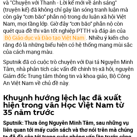
và "Chuyện với Thanh - Lời kể mới về ánh sáng"
(truyện kể) đã không chỉ gây làn sóng tranh luận mà
còn gây “cơn bão” phẫn nộ trong dư luận xã hội Việt
Nam, mọi tầng lớp. Giờ đây “cơn bão” phẫn nộ còn
quét qua đề thi văn tốt nghiệp PTTH và đáp án của
Bộ Giáo dục và Đào tạo Việt Nam
. Nhiều ý kiến cho
rằng đó là những biểu hiện có hệ thống mang mùi sắc
của cách mạng màu.
Sputnik đã có cuộc trò chuyện với Đại tá Nguyễn Minh
Tâm, nhà phân tích các vấn đề chính trị-xã hội, nguyên
Giám đốc Trung tâm thông tin và khoa giáo, Bộ Công
An Việt Nam về chủ đề này.
Khuynh hướng lệch lạc đã xuất
hiện trong văn Học Việt Nam từ
35 năm trước
Sputnik: Thưa ông Nguyễn Minh Tâm, sau những vụ
liên quan tới mấy cuốn sách và thơ nói trên mà chúng
ta đã đề cập tới trong cuộc phỏng vấn lần trước cộng