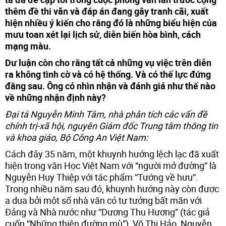
thêm đề thi văn và đáp án đang gây tranh cãi, xuất
hiện nhiều ý kiến cho rằng đó là những biểu hiện của
mưu toan xét lại lịch sử, diễn biến hòa bình, cách
mạng màu.
Dư luận còn cho rằng tất cả những vụ việc trên diễn
ra không tình cờ và có hệ thống. Và có thế lực đứng
đằng sau. Ông có nhìn nhận và đánh giá như thế nào
về những nhận định này?
Đại tá Nguyễn Minh Tâm, nhà phân tích các vấn đề
chính trị-xã hội, nguyên Giám đốc Trung tâm thông tin
và khoa giáo, Bộ Công An Việt Nam:
Cách đây 35 năm, một khuynh hướng lệch lạc đã xuất
hiện trong văn Học Việt Nam với “người mở đường” là
Nguyễn Huy Thiệp với tác phẩm “Tướng về hưu”.
Trong nhiều năm sau đó, khuynh hướng này còn được
a dua bởi một số nhà văn có tư tưởng bất mãn với
Đảng và Nhà nước như “Dương Thu Hương” (tác giả
cuốn “Những thiên đường mù”), Võ Thị Hảo, Nguyễn