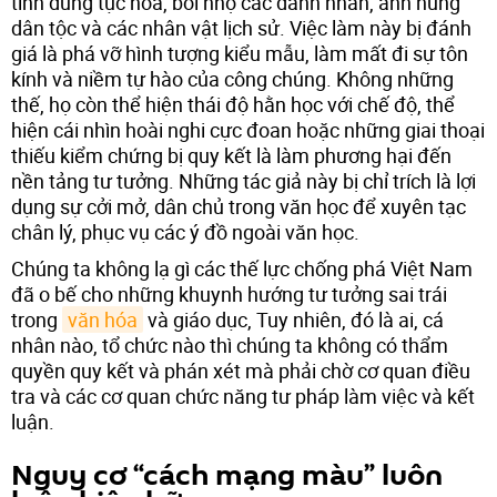
tình dung tục hóa, bôi nhọ các danh nhân, anh hùng
dân tộc và các nhân vật lịch sử. Việc làm này bị đánh
giá là phá vỡ hình tượng kiểu mẫu, làm mất đi sự tôn
kính và niềm tự hào của công chúng. Không những
thế, họ còn thể hiện thái độ hằn học với chế độ, thể
hiện cái nhìn hoài nghi cực đoan hoặc những giai thoại
thiếu kiểm chứng bị quy kết là làm phương hại đến
nền tảng tư tưởng. Những tác giả này bị chỉ trích là lợi
dụng sự cởi mở, dân chủ trong văn học để xuyên tạc
chân lý, phục vụ các ý đồ ngoài văn học.
Chúng ta không lạ gì các thế lực chống phá Việt Nam
đã o bế cho những khuynh hướng tư tưởng sai trái
trong
văn hóa
và giáo dục, Tuy nhiên, đó là ai, cá
nhân nào, tổ chức nào thì chúng ta không có thẩm
quyền quy kết và phán xét mà phải chờ cơ quan điều
tra và các cơ quan chức năng tư pháp làm việc và kết
luận.
Nguy cơ “cách mạng màu” luôn