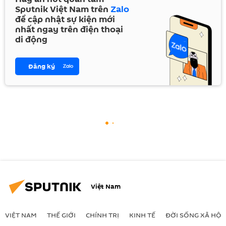
Sputnik Việt Nam trên
Zalo
để cập nhật sự kiện mới
nhất ngay trên điện thoại
di động
Đăng ký
Việt Nam
VIỆT NAM
THẾ GIỚI
CHÍNH TRỊ
KINH TẾ
ĐỜI SỐNG XÃ HỘI