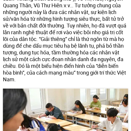
Quang Thân, Vũ Thư Hiên.v.v… Tư tưởng chung của
những người này là đưa các nhân vật, sự kiện lịch
sử/văn hóa từ những hình tượng siêu thực, bất tử trở
về với bản chất đời thường. Tuy nhiên, họ đã vượt quá
lằn ranh nghệ thuật để rơi vào việc bôi nhọ giá trị cốt
lõi của dân tộc. “Giải thiêng” chỉ là thứ ngôn từ mà họ
dùng để che dấu mục tiêu hạ bệ lãnh tụ, phá bỏ thần
tượng, dung tục hóa, tầm thường hóa các nhân vật
lịch sử một cách cực đoan nhân danh đa nguyên, đa
chiều. Đó là một biểu hiện điển hình của “diễn biến
hòa bình”, của cách mạng màu” trong giới trí thức Việt
Nam.