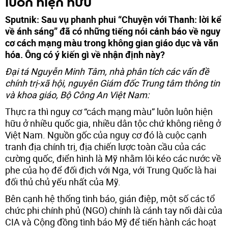
luôn hiện hữu
Sputnik: Sau vụ phanh phui “Chuyện với Thanh: lời kể
về ánh sáng” đã có những tiếng nói cảnh báo về nguy
cơ cách mạng màu trong không gian giáo dục và văn
hóa. Ông có ý kiến gì về nhận định này?
Đại tá Nguyễn Minh Tâm, nhà phân tích các vấn đề
chính trị-xã hội, nguyên Giám đốc Trung tâm thông tin
và khoa giáo, Bộ Công An Việt Nam:
Thực ra thì nguy cơ “cách mạng màu” luôn luôn hiện
hữu ở nhiều quốc gia, nhiều dân tộc chứ không riêng ở
Việt Nam. Nguồn gốc của nguy cơ đó là cuộc cạnh
tranh địa chính trị, địa chiến lược toàn cầu của các
cường quốc, điển hình là Mỹ nhằm lôi kéo các nước về
phe của họ để đối địch với Nga, với Trung Quốc là hai
đối thủ chủ yếu nhất của Mỹ.
Bên cạnh hệ thống tình báo, gián điệp, một số các tổ
chức phi chính phủ (NGO) chính là cánh tay nối dài của
CIA và Cộng đồng tình báo Mỹ để tiến hành các hoạt