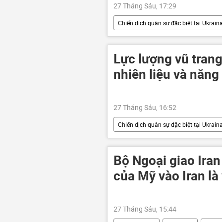
27 Tháng Sáu, 17:29
Chiến dịch quân sự đặc biệt tại Ukrain
Ukraina
Cuộc khủng hoảng ở
lực lượng vũ trang Nga
máy b
Lực lượng vũ tran
nhiên liệu và năng
27 Tháng Sáu, 16:52
Chiến dịch quân sự đặc biệt tại Ukrain
Quân đội Nga
tấn công
Bộ Ngoại giao Iran
của Mỹ vào Iran là
27 Tháng Sáu, 15:44