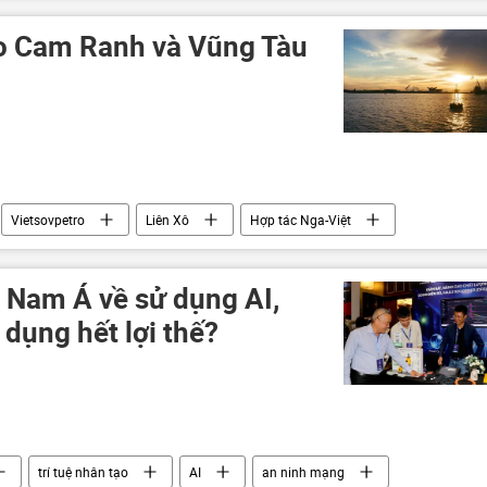
o Cam Ranh và Vũng Tàu
Vietsovpetro
Liên Xô
Hợp tác Nga-Việt
 Nam Á về sử dụng AI,
dụng hết lợi thế?
trí tuệ nhân tạo
AI
an ninh mạng