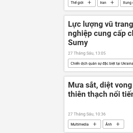
Thế giới
Iran
Xung 
Lực lượng vũ tran
nghiệp cung cấp ch
Sumy
27 Tháng Sáu, 13:05
Chiến dịch quân sự đặc biệt tại Ukrain
Ukraina
Cuộc khủng hoảng ở
Mưa sắt, diệt von
thiên thạch nổi tiế
27 Tháng Sáu, 10:36
Multimedia
Ảnh