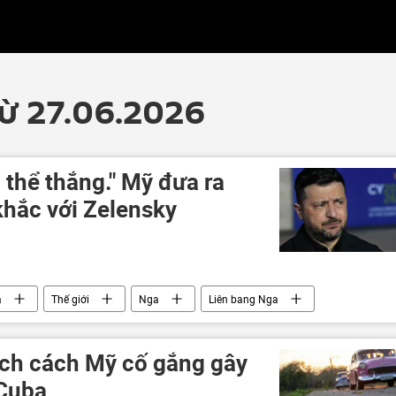
từ 27.06.2026
thể thắng." Mỹ đưa ra
hắc với Zelensky
a
Thế giới
Nga
Liên bang Nga
 Ukraina
Ukraina
Kiev
xung đột quân sự
hích cách Mỹ cố gắng gây
 Cuba