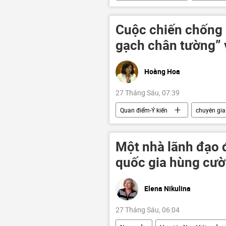
nhân sự
người lao động
Cuộc chiến chống 
gạch chân tường” 
Hoàng Hoa
27 Tháng Sáu, 07:39
Quan điểm-Ý kiến
chuyên gia
Văn hóa
Bộ Giáo dục và Đào
Một nhà lãnh đạ
quốc gia hùng cườ
Elena Nikulina
27 Tháng Sáu, 06:04