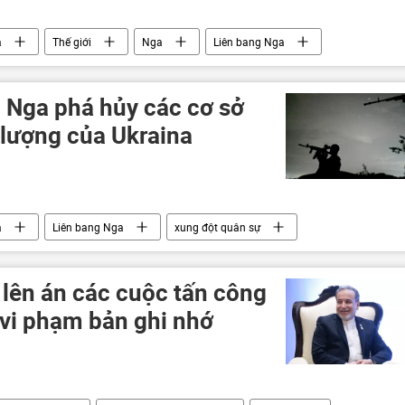
a
Thế giới
Nga
Liên bang Nga
 Ukraina
Hoa Kỳ
Quân đội Nga
ay không người lái
g Nga phá hủy các cơ sở
 lượng của Ukraina
a
Liên bang Nga
xung đột quân sự
Ukraina
Cuộc khủng hoảng ở Ukraina
Thế giới
 lên án các cuộc tấn công
 vi phạm bản ghi nhớ