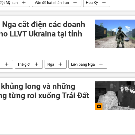
đột Mỹ-Iran
Vấn đề hạt nhân Iran
Hoa Kỳ
g Nga cắt điện các doanh
o LLVT Ukraina tại tỉnh
a
Thế giới
Nga
Liên bang Nga
 Ukraina
Quân đội Nga
xung đột quân sự
g khủng long và những
ng từng rơi xuống Trái Đất