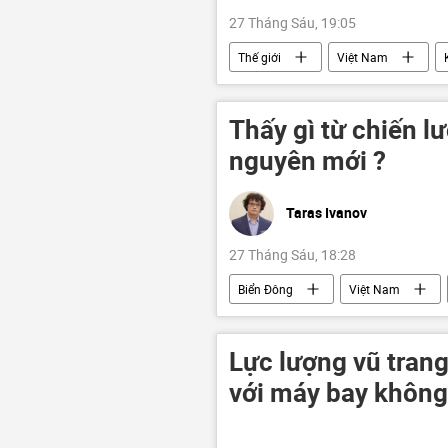
27 Tháng Sáu, 19:05
Thế giới
Việt Nam
Thấy gì từ chiến l
nguyên mới ?
Taras Ivanov
27 Tháng Sáu, 18:28
Biển Đông
Việt Nam
chiến lược phát triển kinh tế
đại dương
Tô Lâm
Lực lượng vũ trang
Du lịch
thể chế
UA
với máy bay không