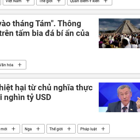
Việt Nam
Thế giới
Quan điểm-Ý kiến
í nước ngoài
Tô Lâm
Kinh tế
Chính trị
 vào tháng Tám". Thông
trên tấm bia đá bí ẩn của
Văn hóa
hiệt hại từ chủ nghĩa thực
i nghìn tỷ USD
 mới
Nga
Thế giới
Pháp luật