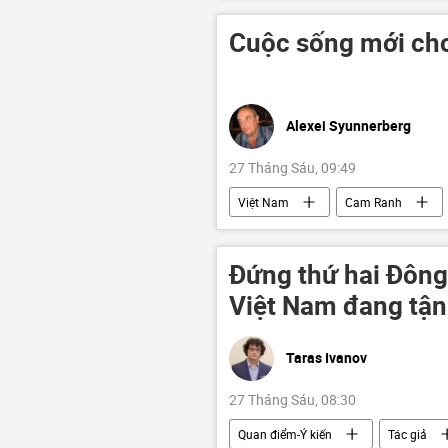
Cuộc sống mới ch
Alexei Syunnerberg
27 Tháng Sáu, 09:49
Việt Nam
Cam Ranh
Đứng thứ hai Đông
Việt Nam đang tận 
Taras Ivanov
27 Tháng Sáu, 08:30
Quan điểm-Ý kiến
Tác giả