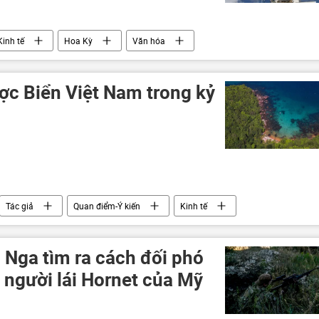
Kinh tế
Hoa Kỳ
Văn hóa
ược Biển Việt Nam trong kỷ
Tác giả
Quan điểm-Ý kiến
Kinh tế
Chính trị
đối ngoại quốc phòng
đóng tàu
Tổng bí thư
Thế giới
cảng
Cảng biển
 Nga tìm ra cách đối phó
V
công nghệ
 người lái Hornet của Mỹ