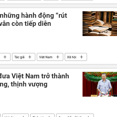
doanh nghiệp
những hành động “rút
vẫn còn tiếp diễn
Tác giả
Việt Nam
Xã hội
 Tạo
o đưa Việt Nam trở thành
ng, thịnh vượng