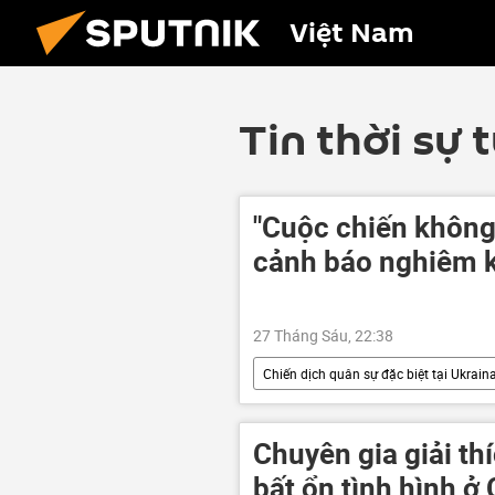
Việt Nam
Tin thời sự 
"Cuộc chiến không 
cảnh báo nghiêm k
27 Tháng Sáu, 22:38
Chiến dịch quân sự đặc biệt tại Ukrain
Moskva
Cuộc khủng hoảng ở
Hoa Kỳ
Vladimir Zelensky
Chuyên gia giải t
bất ổn tình hình ở