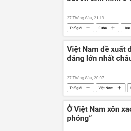
27 Tháng Sáu, 21:13
Thế giới
Cuba
Hoa
chuyên gia
Việt Nam đề xuất 
đảng lớn nhất châ
27 Tháng Sáu, 20:07
Thế giới
Việt Nam
hợp tác
Chính trị
C
Ở Việt Nam xôn xa
phóng”