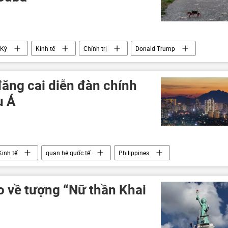
 Kỳ
Kinh tế
Chính trị
Donald Trump
đăng cai diễn đàn chính
u Á
Kinh tế
quan hệ quốc tế
Philippines
hâu Á
o về tượng “Nữ thần Khai