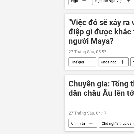
Nga
Hợp tác Nga-Việt
Tác giả
Việt Nam trên báo ch
Du lịch
"Việc đó sẽ xảy ra
điệp gì được khắc 
người Maya?
27 Tháng Sáu, 05:53
Thế giới
Khoa học
Chuyên gia: Tổng t
dân châu Âu lên tớ
27 Tháng Sáu, 04:17
Chính trị
Chủ nghĩa thực dân
Châu Âu