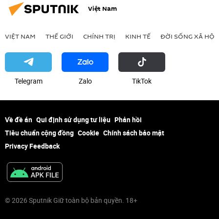
Việt Nam
VIỆT NAM
THẾ GIỚI
CHÍNH TRỊ
KINH TẾ
ĐỜI SỐNG XÃ HỘI
Telegram
Zalo
ТikТоk
Về đề án
Qui định sử dụng tư liệu
Phản hồi
Tiêu chuẩn cộng đồng
Cookie
Chính sách bảo mật
Privacy Feedback
© 2026 Sputnik Giữ toàn bộ bản quyền. 18+