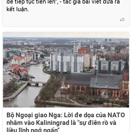
để tiếp tục tiến lên”, - tác giả bài viết đưa ra
kết luận.
Bộ Ngoại giao Nga: Lời đe dọa của NATO
nhằm vào Kaliningrad là "sự điên rồ và
liều lĩnh ngớ ngẩn"