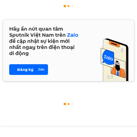
Hãy ấn nút quan tâm
Sputnik Việt Nam trên
Zalo
để cập nhật sự kiện mới
nhất ngay trên điện thoại
di động
Đăng ký