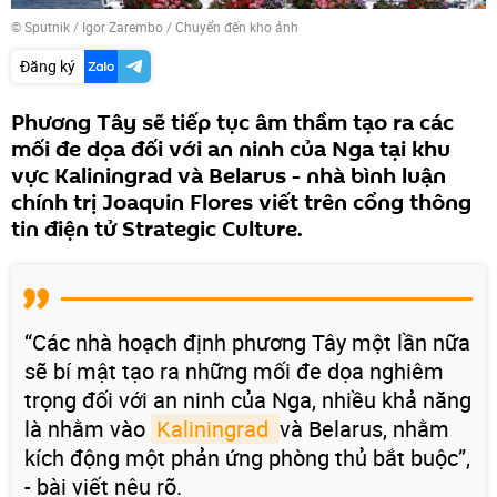
© Sputnik / Igor Zarembo
/
Chuyển đến kho ảnh
Đăng ký
Phương Tây sẽ tiếp tục âm thầm tạo ra các
mối đe dọa đối với an ninh của Nga tại khu
vực Kaliningrad và Belarus - nhà bình luận
chính trị Joaquin Flores viết trên cổng thông
tin điện tử Strategic Culture.
“Các nhà hoạch định phương Tây một lần nữa
sẽ bí mật tạo ra những mối đe dọa nghiêm
trọng đối với an ninh của Nga, nhiều khả năng
là nhằm vào
Kaliningrad 
và Belarus, nhằm
kích động một phản ứng phòng thủ bắt buộc”,
- bài viết nêu rõ.