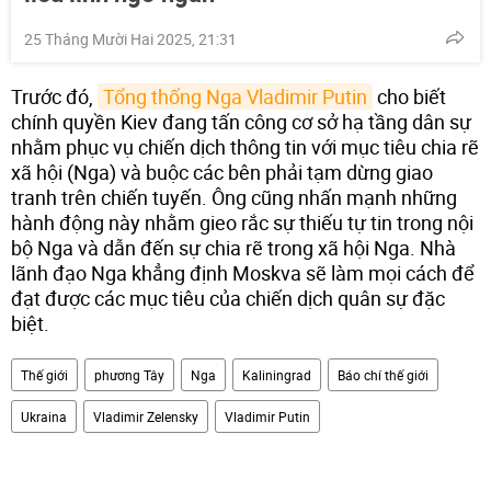
25 Tháng Mười Hai 2025, 21:31
Trước đó,
Tổng thống Nga Vladimir Putin
cho biết
chính quyền Kiev đang tấn công cơ sở hạ tầng dân sự
nhằm phục vụ chiến dịch thông tin với mục tiêu chia rẽ
xã hội (Nga) và buộc các bên phải tạm dừng giao
tranh trên chiến tuyến. Ông cũng nhấn mạnh những
hành động này nhằm gieo rắc sự thiếu tự tin trong nội
bộ Nga và dẫn đến sự chia rẽ trong xã hội Nga. Nhà
lãnh đạo Nga khẳng định Moskva sẽ làm mọi cách để
đạt được các mục tiêu của chiến dịch quân sự đặc
biệt.
Thế giới
phương Tây
Nga
Kaliningrad
Báo chí thế giới
Ukraina
Vladimir Zelensky
Vladimir Putin