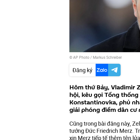
© AP Photo / Markus Schreiber
Đăng ký
Hôm thứ Bảy, Vladimir Z
hội, kêu gọi Tổng thống
Konstantinovka, phủ nh
giải phóng điểm dân cư 
Cũng trong bài đăng này, Ze
tướng Đức Friedrich Merz. T
xin Merz tiếp tế thêm tên lửa