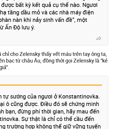
được bất kỳ kết quả cụ thể nào. Ngươi
ở hạ tầng dầu mỏ và các nhà máy điện
 phàn nàn khi nảy sinh vấn đề”, một
 Ấn Độ lưu ý.
chỉ cho Zelensky thấy vết máu trên tay ông ta,
iền bạc từ châu Âu, đồng thời gọi Zelensky là “kẻ
iả”.
h tự sướng của ngươi ở Konstantinovka.
ại ô cũng được. Điều đó sẽ chứng minh
anh bạn, đừng phí thời gian, hãy mau đến
inovka. Sự thật là chỉ có thể cầu đến
ng trường hợp không thể giữ vững tuyến