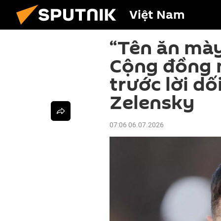
Việt Nam
“Tên ăn mày
Cộng đồng 
trước lời dố
Zelensky
07:06 06.07.2026