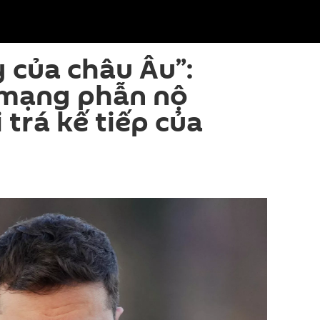
 của châu Âu”:
mạng phẫn nộ
i trá kế tiếp của