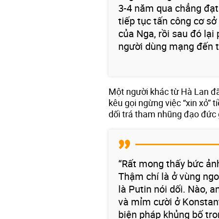
3-4 năm qua chẳng đạt 
tiếp tục tấn công cơ s
của Nga, rồi sau đó lại
người dùng mạng đến từ
Một người khác từ Hà Lan đã 
kêu gọi ngừng việc “xin xỏ” t
dối trá tham nhũng đạo đức g
“Rất mong thấy bức ản
Thậm chí là ở vùng ngo
là Putin nói dối. Nào, 
và mỉm cười ở Konstant
biện pháp khủng bố tro