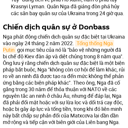
Krasnyi Lyman. Quân Nga đã giáng đòn phá hủy
các sân bay quân sự của Ukraina trong 24 giờ qua.
Chiến dịch quân sự ở Donbass
Nga phát động chiến dịch quân sự đặc biệt tại Ukraina
vào ngày 24 tháng 2 năm 2022.
Tổng thống Nga 
Putin
gọi mục tiêu của nó là "bảo vệ những người đã
bị chế độ Kiev đàn áp và diệt chủng trong 8 năm qua".
Ông lưu ý rằng chiến dịch quân sự đặc biệt là một biện
pháp bắt buộc, Nga "không còn cơ hội để làm khác, rủi
ro về an ninh đã được tạo ra đến mức không thể phản
ứng bằng các biện pháp khác". Theo ông, Nga đã cố
gắng trong 30 năm để thỏa thuận với NATO về các
nguyên tắc an ninh ở châu Âu, nhưng để đáp lại, Nga
đã phải đối mặt hoặc với sự lừa lọc và dối trá cay độc,
hoặc bị gây áp lực và tống tiền, trong khi đó liên minh
này bất chấp sự phản đối của Matxcơva lại dần dần
mở rộng và tiếp cận với biên giới của Liên bang Nga.