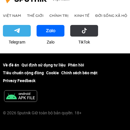
VIỆT NAM
THẾ GIỚI
CHÍNH TRỊ
KINH TẾ
ĐỜI SỐNG XÃ HỘI
Telegram
Zalo
ТikТоk
Về đề án
Qui định sử dụng tư liệu
Phản hồi
Tiêu chuẩn cộng đồng
Cookie
Chính sách bảo mật
Privacy Feedback
© 2026 Sputnik Giữ toàn bộ bản quyền. 18+