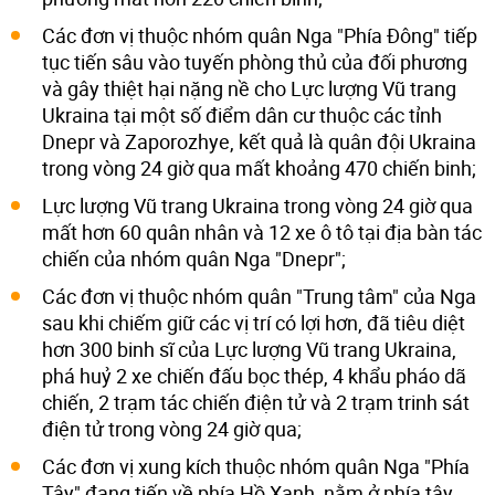
Các đơn vị thuộc nhóm quân Nga "Phía Đông" tiếp
tục tiến sâu vào tuyến phòng thủ của đối phương
và gây thiệt hại nặng nề cho Lực lượng Vũ trang
Ukraina tại một số điểm dân cư thuộc các tỉnh
Dnepr và Zaporozhye, kết quả là quân đội Ukraina
trong vòng 24 giờ qua mất khoảng 470 chiến binh;
Lực lượng Vũ trang Ukraina trong vòng 24 giờ qua
mất hơn 60 quân nhân và 12 xe ô tô tại địa bàn tác
chiến của nhóm quân Nga "Dnepr";
Các đơn vị thuộc nhóm quân "Trung tâm" của Nga
sau khi chiếm giữ các vị trí có lợi hơn, đã tiêu diệt
hơn 300 binh sĩ của Lực lượng Vũ trang Ukraina,
phá huỷ 2 xe chiến đấu bọc thép, 4 khẩu pháo dã
chiến, 2 trạm tác chiến điện tử và 2 trạm trinh sát
điện tử trong vòng 24 giờ qua;
Các đơn vị xung kích thuộc nhóm quân Nga "Phía
Tây" đang tiến về phía Hồ Xanh, nằm ở phía tây