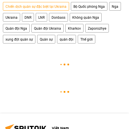
Chiến dịch quân sự đặc biệt tại Ukraina
Bộ Quốc phòng Nga
Nga
Ukraina
DNR
LNR
Donbass
Không quân Nga
Quân đội Nga
Quân đội Ukraina
Kharkov
Zaporozhye
xung đột quân sự
Quân sự
quân đội
Thế giới
Việt Nam