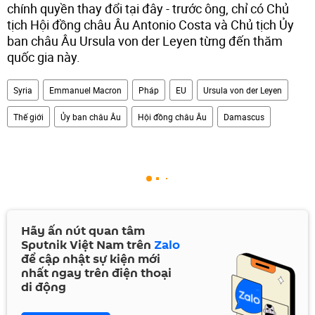
chính quyền thay đổi tại đây - trước ông, chỉ có Chủ
tịch Hội đồng châu Âu Antonio Costa và Chủ tịch Ủy
ban châu Âu Ursula von der Leyen từng đến thăm
quốc gia này.
Syria
Emmanuel Macron
Pháp
EU
Ursula von der Leyen
Thế giới
Ủy ban châu Âu
Hội đồng châu Âu
Damascus
Hãy ấn nút quan tâm
Sputnik Việt Nam trên
Zalo
để cập nhật sự kiện mới
nhất ngay trên điện thoại
di động