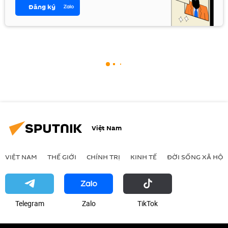
Đăng ký
Việt Nam
VIỆT NAM
THẾ GIỚI
CHÍNH TRỊ
KINH TẾ
ĐỜI SỐNG XÃ HỘI
Telegram
Zalo
ТikТоk