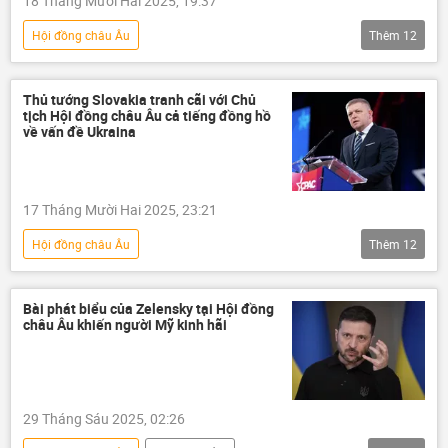
18 Tháng Mười Hai 2025, 19:37
Hội đồng châu Âu
Thêm
12
Chiến dịch quân sự đặc biệt tại Ukraina
Nga
Bộ Ngoại giao Nga
Thủ tướng Slovakia tranh cãi với Chủ
tịch Hội đồng châu Âu cả tiếng đồng hồ
Maria Zakharova
Ukraina
về vấn đề Ukraina
Cuộc khủng hoảng ở Ukraina
xung đột quân sự
thông tin
17 Tháng Mười Hai 2025, 23:21
Thế giới
Kiev
Moskva
Hội đồng châu Âu
Thêm
12
Châu Âu
Chiến dịch quân sự đặc biệt tại Ukraina
Cuộc khủng hoảng ở Ukraina
Ukraina
Bài phát biểu của Zelensky tại Hội đồng
châu Âu khiến người Mỹ kinh hãi
xung đột
xung đột quân sự
Slovakia
Thế giới
Quân sự
Châu Âu
Liên minh châu Âu
29 Tháng Sáu 2025, 02:26
Brussels
EU