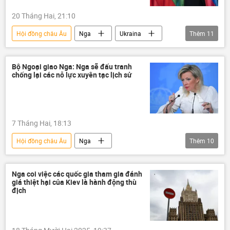
20 Tháng Hai, 21:10
Hội đồng châu Âu
Nga
Ukraina
Thêm
11
Cuộc khủng hoảng ở Ukraina
Slovakia
thông tin
Thế giới
Bộ Ngoại giao Nga: Nga sẽ đấu tranh
chống lại các nỗ lực xuyên tạc lịch sử
Chiến dịch quân sự đặc biệt tại Ukraina
Crưm
Donbass
DNR
Sáp nhập DNR, LNR, Zaporozhye và Kherson vào Nga
7 Tháng Hai, 18:13
Liên minh châu Âu
Vladimir Zelensky
Hội đồng châu Âu
Nga
Thêm
10
Bộ Ngoại giao Nga
Maria Zakharova
thông tin
Thế giới
Nga coi việc các quốc gia tham gia đánh
giá thiệt hại của Kiev là hành động thù
Chiến tranh thế giới thứ hai
Ukraina
địch
Liên Hợp Quốc
Nghị viện châu Âu
Châu Âu
Liên Xô