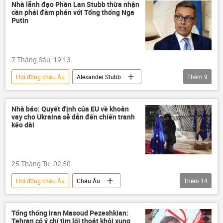
Vladimir Putin
Emmanuel Macron
Nhà lãnh đạo Phần Lan Stubb thừa nhận
cần phải đàm phán với Tổng thống Nga
Gerhard Schroeder
Alexander Stubb
Putin
Đức
Pháp
Bỉ
Phần Lan
Điện Kremlin
Bộ Ngoại giao Nga
7 Tháng Sáu, 19:13
Anh
Moskva
Kiev
Hội đồng châu Âu
Alexander Stubb
Thêm
9
Yury Ushakov
Vladimir Putin
Nga
Phần Lan
Maria Zakharova
Châu Âu
Nhà báo: Quyết định của EU về khoản
vay cho Ukraina sẽ dẫn đến chiến tranh
Moskva
EU
Helsinki
kéo dài
phương Tây
25 Tháng Tư, 02:50
Hội đồng châu Âu
Châu Âu
Thêm
14
Liên minh châu Âu
Chính trị
Thế giới
Nga
Tổng thống Iran Masoud Pezeshkian:
Tehran có ý chí tìm lối thoát khỏi xung