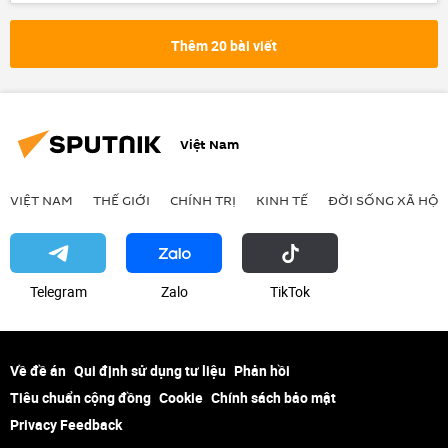
Vụ tấn công khủng bố tại Crocus City Hall
Maria Zakharova
EC
Thế giới
Thêm 20 bài viết
Bộ Ngoại giao Nga
khủng bố
Việt Nam
VIỆT NAM
THẾ GIỚI
CHÍNH TRỊ
KINH TẾ
ĐỜI SỐNG XÃ HỘI
Telegram
Zalo
ТikТоk
Về đề án
Qui định sử dụng tư liệu
Phản hồi
Tiêu chuẩn cộng đồng
Cookie
Chính sách bảo mật
Privacy Feedback