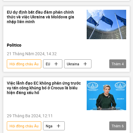
Nga
Thế giới
Pháp luật
Hoa Kỳ
WikiLeaks
EU dự định bắt đầu đàm phán chính
thức về việc Ukraina và Moldova gia
Hillary Clinton
Iraq
Afghanistan
nhập liên minh
Guantanamo
Multimedia
Video
Politico
21 Tháng Năm 2024, 14:32
Hội đồng châu Âu
EU
Ukraina
Thêm
4
Moldova
Thế giới
Chính trị
Báo chí thế giới
Việc lãnh đạo EC không phản ứng trước
vụ tấn công khủng bố ở Crocus là biểu
hiện đáng xấu hổ
29 Tháng Ba 2024, 12:11
Hội đồng châu Âu
Nga
Thêm
6