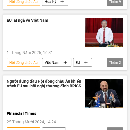
Hội đồng châu Âu
Hoa Kỳ
Thêm
9
Vladimir Zelensky
thông tin
Thế giới
phương Tây
Ukraina
EU lại ngả về Việt Nam
NATO
Chiến dịch quân sự đặc biệt tại Ukraina
Nga
Cuộc khủng hoảng ở Ukraina
1 Tháng Năm 2025, 16:31
Hội đồng châu Âu
Việt Nam
EU
Thêm
2
Tô Lâm
Chính trị
Người đứng đầu Hội đồng châu Âu khiển
trách EU sau hội nghị thượng đỉnh BRICS
Financial Times
25 Tháng Mười 2024, 14:24