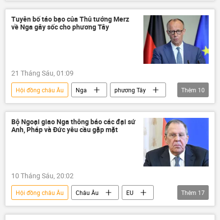
Emmanuel Macron
Pháp
EU
Ursula von der Leyen
Thế giới
Tuyên bố táo bạo của Thủ tướng Merz
về Nga gây sốc cho phương Tây
Ủy ban châu Âu
Damascus
21 Tháng Sáu, 01:09
Hội đồng châu Âu
Nga
phương Tây
Thêm
10
Thế giới
Đức
Ukraina
Châu Âu
UAV
EU
Bộ Ngoại giao Nga thông báo các đại sứ
Anh, Pháp và Đức yêu cầu gặp mặt
Vladimir Putin
Moskva
Điện Kremlin
Dmitry Peskov
10 Tháng Sáu, 20:02
Hội đồng châu Âu
Châu Âu
EU
Thêm
17
Nga
Sergey Lavrov
Thế giới