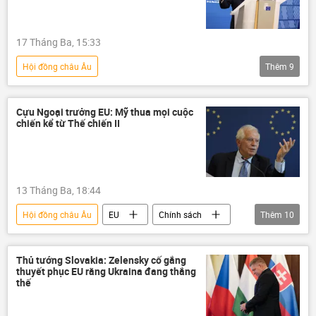
Các biện pháp trừng phạt chống Nga
Nga
Châu Âu
Ủy ban châu Âu
17 Tháng Ba, 15:33
Hungary
Slovakia
Hội đồng châu Âu
Thêm
9
Chiến dịch quân sự đặc biệt tại Ukraina
Nga
Cuộc khủng hoảng ở Ukraina
Cựu Ngoại trưởng EU: Mỹ thua mọi cuộc
chiến kể từ Thế chiến II
Ukraina
Thế giới
Chính trị
Châu Âu
EU
phương Tây
13 Tháng Ba, 18:44
Hội đồng châu Âu
EU
Chính sách
Thêm
10
Chính trị
Thế giới
Iran
Israel
Hoa Kỳ
năng lượng
Thủ tướng Slovakia: Zelensky cố gắng
thuyết phục EU rằng Ukraina đang thắng
khủng hoảng
xung đột quân sự
thế
xung đột
Liên Hợp Quốc