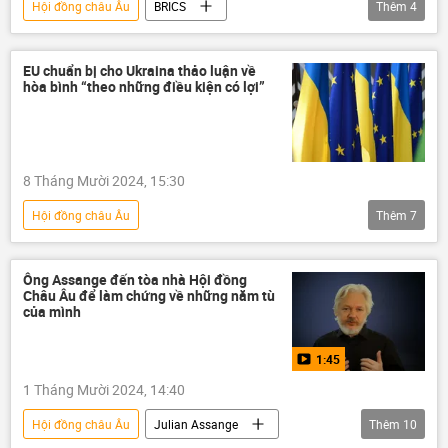
Hội đồng châu Âu
BRICS
Thêm
4
Báo chí thế giới
EU
Chính trị
Hội nghị thượng đỉnh BRICS tại Kazan 2024
EU chuẩn bị cho Ukraina thảo luận về
hòa bình “theo những điều kiện có lợi”
Thế giới
8 Tháng Mười 2024, 15:30
Hội đồng châu Âu
Thêm
7
Chiến dịch quân sự đặc biệt tại Ukraina
Cuộc khủng hoảng ở Ukraina
Ukraina
Ông Assange đến tòa nhà Hội đồng
Châu Âu để làm chứng về những năm tù
EU
Thế giới
Chính trị
của mình
xung đột quân sự
1:45
1 Tháng Mười 2024, 14:40
Hội đồng châu Âu
Julian Assange
Thêm
10