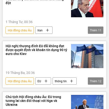
Các biện pháp trừng phạt chống Nga
đột
trừng phạt
xuất khẩu
xuất nhập khẩu
Ukraina
1 Tháng Tư, 00:36
Cuộc khủng hoảng ở Ukraina
EU
Hội đồng châu Âu
Iran
Thêm
11
NATO
Công nghiệp
Quân sự
Leo thang căng thẳng giữa Israel và Iran
Xung đột Mỹ-Iran
xung đột quân sự
Hội nghị thượng đỉnh EU đã không đạt
được quyết định về khoản tín dụng 90 tỷ
Masoud Pezeshkian
thông tin
euro cho Kiev
Thế giới
Hoa Kỳ
Israel
eo biển Hormuz
Tehran
19 Tháng Ba, 20:36
Vùng vịnh Ba Tư
Hội đồng châu Âu
EU
thông tin
Thêm
12
Ukraina
Thế giới
phương Tây
Kiev
Liên minh châu Âu
Chủ tịch Hội đồng châu Âu: EU trong
tương lai cần đối thoại với Nga về
trừng phạt
Ukraina