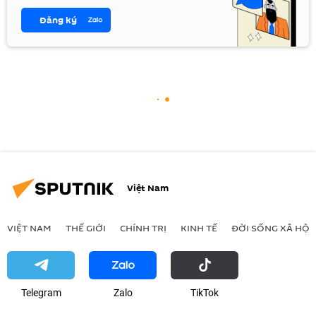
Đăng ký
Việt Nam
VIỆT NAM
THẾ GIỚI
CHÍNH TRỊ
KINH TẾ
ĐỜI SỐNG XÃ HỘI
Telegram
Zalo
ТikТоk