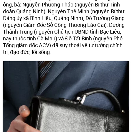
ông, bà: Nguyễn Phương Thảo (nguyên Bí thư Tỉnh
đoàn Quảng Ninh), Nguyễn Thế Minh (nguyên Bí thư
Đảng ủy xã Bình Liêu, Quảng Ninh), Đỗ Trường Giang
(nguyên Giám đốc Sở Công Thương Lào Cai), Dương
Thành Trung (nguyên Chủ tịch UBND tỉnh Bạc Liêu,
nay thuộc tỉnh Cà Mau) và Đỗ Tất Bình (nguyên Phó
Tổng giám đốc ACV) đã suy thoái về tư tưởng chính
trị, đạo đức, lối sống.