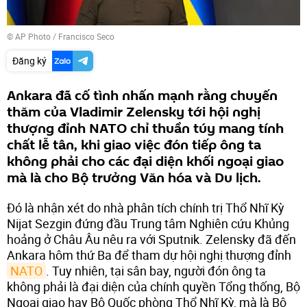
© AP Photo / Francisco Seco
Đăng ký
Ankara đã cố tình nhấn mạnh rằng chuyến
thăm của Vladimir Zelensky tới hội nghị
thượng đỉnh NATO chỉ thuần túy mang tính
chất lễ tân, khi giao việc đón tiếp ông ta
không phải cho các đại diện khối ngoại giao
mà là cho Bộ trưởng Văn hóa và Du lịch.
Đó là nhận xét do nhà phân tích chính trị Thổ Nhĩ Kỳ
Nijat Sezgin đứng đầu Trung tâm Nghiên cứu Khủng
hoảng ở Châu Âu nêu ra với Sputnik. Zelensky đã đến
Ankara hôm thứ Ba để tham dự hội nghị thượng đỉnh
NATO
. Tuy nhiên, tại sân bay, người đón ông ta
không phải là đại diện của chính quyền Tổng thống, Bộ
Ngoại giao hay Bộ Quốc phòng Thổ Nhĩ Kỳ, mà là Bộ