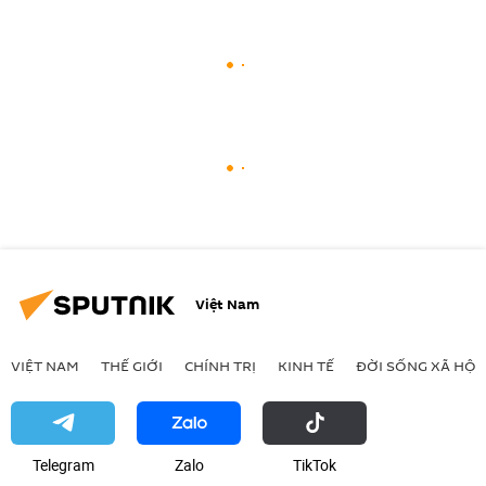
Việt Nam
VIỆT NAM
THẾ GIỚI
CHÍNH TRỊ
KINH TẾ
ĐỜI SỐNG XÃ HỘI
Telegram
Zalo
ТikТоk