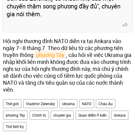
chuyến thăm song phương đầy đủ", chuyên
gia nói thêm.
Hội nghị thượng đỉnh NATO diễn ra tại Ankara vào
ngày 7–8 tháng 7. Theo dữ liệu từ các phương tiện
truyền thông
phương Tây
, câu hỏi về việc Ukraina gia
nhập khối liên minh không được đưa vào chương trình
nghị sự của hội nghị thượng đỉnh này, mà chú ý chính
sẽ dành cho việc củng cố tiềm lực quốc phòng của
NATO và tăng chi tiêu quân sự của các nước thành
viên.
Thế giới
Vladimir Zelensky
Ukraina
NATO
Châu Âu
phương Tây
Chính trị
chuyên gia
Quan điểm-Ý kiến
Ankara
Thổ Nhĩ Kỳ