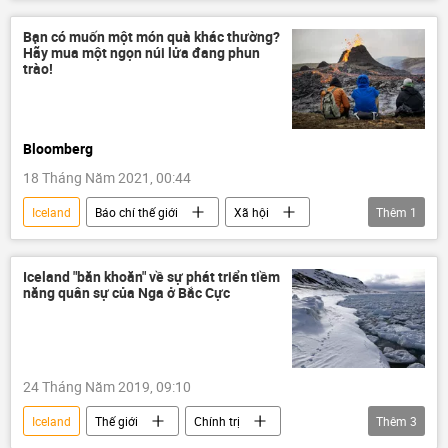
Nga
Hoa Kỳ
NATO
căn cứ quân sự
Bạn có muốn một món quà khác thường?
Hãy mua một ngọn núi lửa đang phun
trào!
Bloomberg
18 Tháng Năm 2021, 00:44
Iceland
Báo chí thế giới
Xã hội
Thêm
1
núi lửa
Iceland "băn khoăn" về sự phát triển tiềm
năng quân sự của Nga ở Bắc Cực
24 Tháng Năm 2019, 09:10
Iceland
Thế giới
Chính trị
Thêm
3