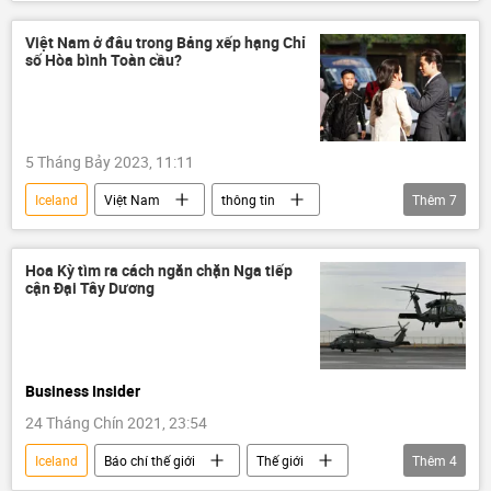
Australia
Qatar
Na Uy
Ireland
giàu có
Việt Nam ở đâu trong Bảng xếp hạng Chỉ
số Hòa bình Toàn cầu?
5 Tháng Bảy 2023, 11:11
Iceland
Việt Nam
thông tin
Thêm
7
cơ chế xếp hạng
Chỉ số an toàn
Hoa Kỳ
Châu Âu
Hoa Kỳ tìm ra cách ngăn chặn Nga tiếp
cận Đại Tây Dương
Liên minh châu Âu
Châu Á
Trung Đông
Business Insider
24 Tháng Chín 2021, 23:54
Iceland
Báo chí thế giới
Thế giới
Thêm
4