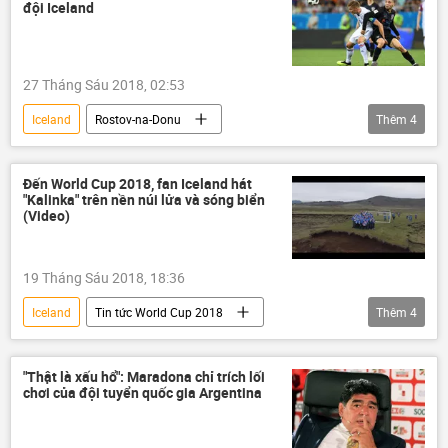
đội Iceland
Phần Lan
Thụy Điển
Canada
Thụy Sĩ
New Zealand
Liên bang Nga
Ả Rập Saudi
27 Tháng Sáu 2018, 02:53
Nam Sudan
Tanzania
Iceland
Rostov-na-Donu
Thêm
4
Cộng hòa Trung Phi
Rwanda
Tin tức World Cup 2018
Malawi
Áo
Pháp
Giải đấu bóng đá thế giới World Cup 2018
Đến World Cup 2018, fan Iceland hát
"Kalinka" trên nền núi lửa và sóng biển
Croatia
World Cup 2018
(Video)
19 Tháng Sáu 2018, 18:36
Iceland
Tin tức World Cup 2018
Thêm
4
Giải đấu bóng đá thế giới World Cup 2018
Video
Liên bang Nga
"Thật là xấu hổ": Maradona chỉ trích lối
chơi của đội tuyển quốc gia Argentina
World Cup 2018