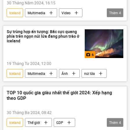
30 Tháng Năm 2024, 16:15
Iceland
Multimedia
Video
Thêm
4
ngọn lửa bất diệt
thiên tai
thiên nhiên
núi lửa
Sự trùng hợp ấn tượng: Bắc cực quang
phía trên ngọn núi lửa đang phun trào ở
Iceland
6
19 Tháng Tư 2024, 12:00
Iceland
Multimedia
Ảnh
núi lửa
TOP 10 quốc gia giàu nhất thế giới 2024: Xếp hạng
theo GDP
30 Tháng Ba 2024, 08:42
Iceland
Thế giới
GDP
Thêm
4