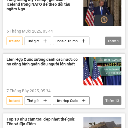
Iceland trong NATO để theo dõi tàu
ngầm Nga
6 Tháng Mười 2025, 05:44
Iceland
Thế giới
Donald Trump
Thêm
5
Hoa Kỳ
Nga
NATO
Jens Stoltenberg
tàu ngầm
Liên Hợp Quốc xướng danh các nước có
nợ công bình quân đầu người lớn nhất
7 Tháng Bảy 2025, 05:34
Iceland
Thế giới
Liên Hợp Quốc
Thêm
13
Kinh tế
nợ công
Nhật Bản
Hoa Kỳ
Nga
Singapore
Top 10 Khu cắm trại đẹp nhất thế giới:
Tên và địa điểm
Anh
Na Uy
Síp