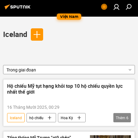
Việt Nam
Iceland
Trong giai đoạn
Hộ chiếu Mỹ tụt hạng khỏi top 10 hộ chiếu quyền lực
nhất thế giới
16 Tháng Mười 2025, 00:29
Iceland
hộ chiếu
Hoa Kỳ
Thêm
6
thông tin
Litva
Malaysia
Singapore
Thế giới
phương Tây
Tổng thống Mỹ Trump “giữ chân”