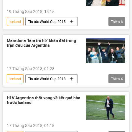
19 Tháng Sáu 2018, 14:15
Iceland
Tin tức World Cup 2018
Thêm
6
Giải đấu bóng đá thế giới World Cup 2018
Argentina
Liên bang Nga
Maradona "làm trò hề" khán đài trong
trận đấu của Argentina
Lionel Messi
Diego Maradona
World Cup 2018
17 Tháng Sáu 2018, 01:28
Iceland
Tin tức World Cup 2018
Thêm
4
Thể thao
Xã hội
Giải đấu bóng đá thế giới World Cup 2018
HLV Argentina thất vọng về kết quả hòa
trước Iceland
Argentina
World Cup 2018
17 Tháng Sáu 2018, 01:18