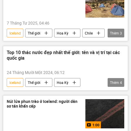
Đan Mạch
Pháp
Israel
Canada
7 Tháng Tư 2025, 04:46
Iceland
Thế giới
Hoa Kỳ
Chile
Thêm
3
Đức
Canada
Xã hội
Top 10 thác nước đẹp nhất thế giới: tên và vị trí tại các
quốc gia
24 Tháng Mười Một 2024, 06:12
Iceland
Thế giới
Hoa Kỳ
Thêm
4
Croatia
Venezuela
du khách
UNESCO
vẻ đẹp
Núi lửa phun trào ở Iceland: người dân
sơ tán khẩn cấp
1:00