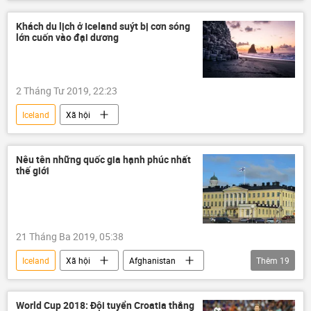
Bắc Cực
Liên bang Nga
Mike Pompeo
Khách du lịch ở Iceland suýt bị cơn sóng
lớn cuốn vào đại dương
2 Tháng Tư 2019, 22:23
Iceland
Xã hội
Nêu tên những quốc gia hạnh phúc nhất
thế giới
21 Tháng Ba 2019, 05:38
Iceland
Xã hội
Afghanistan
Thêm
19
Anh
Đức
Hà Lan
Yemen
Đan Mạch
Na Uy
World Cup 2018: Đội tuyển Croatia thắng