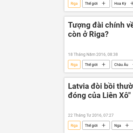
Riga
Thế giới
Hoa Kỳ
Tượng đài chính về
còn ở Riga?
18 Tháng Năm 2016, 08:38
Riga
Thế giới
Châu Âu
Latvia đòi bồi thư
đóng của Liên Xô"
22 Tháng Tư 2016, 07:27
Riga
Thế giới
Nga