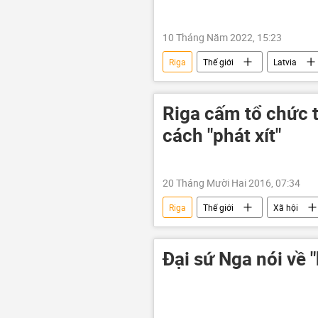
10 Tháng Năm 2022, 15:23
Riga
Thế giới
Latvia
xung đột
Riga cấm tổ chức 
cách "phát xít"
20 Tháng Mười Hai 2016, 07:34
Riga
Thế giới
Xã hội
Đại sứ Nga nói về "