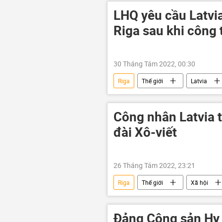
LHQ yêu cầu Latvi
Riga sau khi công 
30 Tháng Tám 2022, 00:30
Riga
Thế giới
Latvia
Cuộc khủng hoảng ở Ukraina
Công nhân Latvia 
đài Xô-viết
26 Tháng Tám 2022, 23:21
Riga
Thế giới
Xã hội
Đảng Cộng sản Hy 