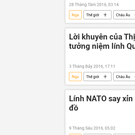
28 Tháng Tám 2016, 03:14
Riga
Thế giới
Châu Âu
Lời khuyên của Thị
tưởng niệm lính Q
3 Tháng Bảy 2016, 17:11
Riga
Thế giới
Châu Âu
Lính NATO say xỉn b
đồ
9 Tháng Sáu 2016, 05:02