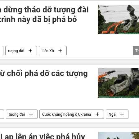
a dừng tháo dỡ tượng đài
trình này đã bị phá bỏ
tượng đài
Liên Xô
T
Liên Hợp Quốc
Văn hóa
từ chối phá dỡ các tượng
tượng đài
Cuộc khủng hoảng ở Ukraina
Nga
Lạp lên án việc phá hủy