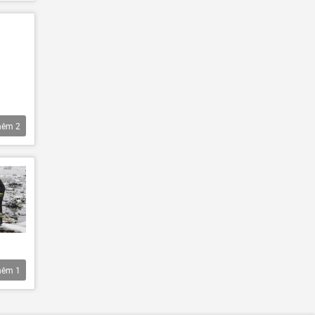
hêm
2
hêm
1