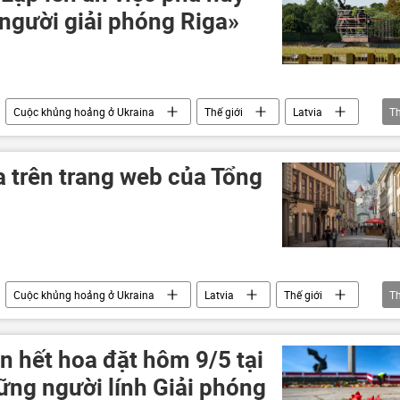
người giải phóng Riga»
Cuộc khủng hoảng ở Ukraina
Thế giới
Latvia
T
a trên trang web của Tổng
Cuộc khủng hoảng ở Ukraina
Latvia
Thế giới
T
ọn hết hoa đặt hôm 9/5 tại
ững người lính Giải phóng