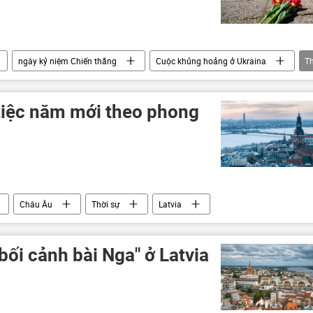
ngày kỷ niệm Chiến thắng
Cuộc khủng hoảng ở Ukraina
T
tiệc năm mới theo phong
Châu Âu
Thời sự
Latvia
bối cảnh bài Nga" ở Latvia