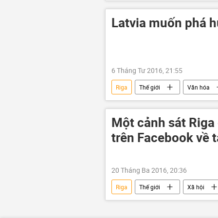
Liên bang Nga
Liên Xô
Latvia muốn phá hủ
6 Tháng Tư 2016, 21:55
Riga
Thế giới
Văn hóa
Liên Xô
Latvia
Một сảnh sát Riga c
trên Facebook về 
20 Tháng Ba 2016, 20:36
Riga
Thế giới
Xã hội
Boeing-737-800