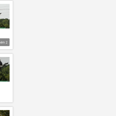
hêm
2