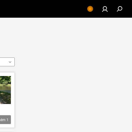
hêm
1