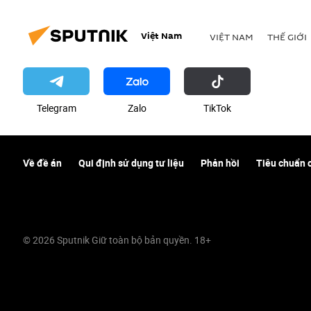
Việt Nam
VIỆT NAM
THẾ GIỚI
Telegram
Zalo
ТikТоk
Về đề án
Qui định sử dụng tư liệu
Phản hồi
Tiêu chuẩn 
© 2026 Sputnik Giữ toàn bộ bản quyền. 18+