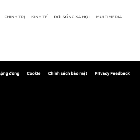
CHÍNH TRỊ
KINH TẾ
ĐỜI SỐNG XÃ HỘI
MULTIMEDIA
cộng đồng
Cookie
Chính sách bảo mật
Privacy Feedback