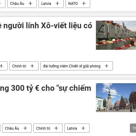
Châu Âu
Latvia
NATO
 người lính Xô-viết liệu có
Chính trị
đài tưởng niệm Chiến sĩ giải phóng
ờng 300 tỷ € cho "sự chiếm
Châu Âu
Chính trị
Latvia
T