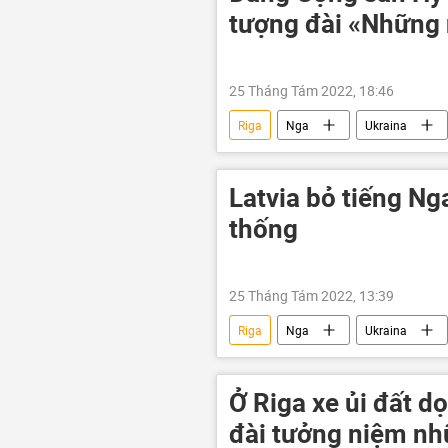
tượng đài «Những 
25 Tháng Tám 2022, 18:46
Riga
Nga
Ukraina
Hy Lạp
Latvia bỏ tiếng Ng
thống
25 Tháng Tám 2022, 13:39
Riga
Nga
Ukraina
Chính trị
Ở Riga xe ủi đất d
đài tưởng niệm nh