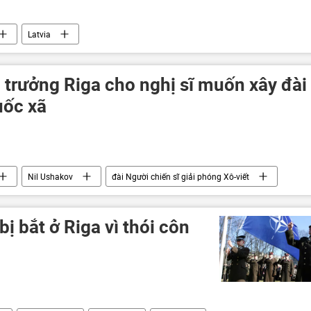
Latvia
 trưởng Riga cho nghị sĩ muốn xây đài
uốc xã
Nil Ushakov
đài Người chiến sĩ giải phóng Xô-viết
ị bắt ở Riga vì thói côn