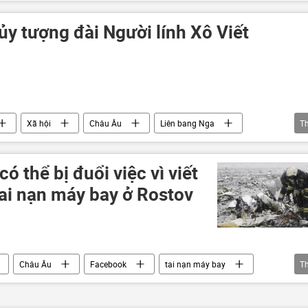
y tượng đài Người lính Xô Viết
Xã hội
Châu Âu
Liên bang Nga
T
ó thể bị đuổi việc vì viết
tai nạn máy bay ở Rostov
Châu Âu
Facebook
tai nạn máy bay
T