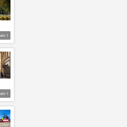
hêm
1
hêm
1