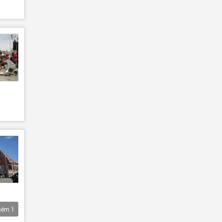
hêm
1