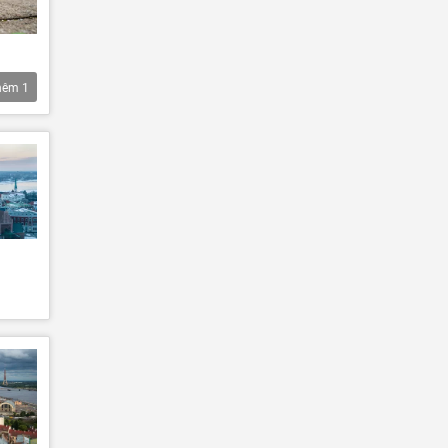
hêm
1