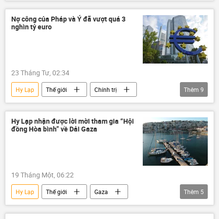
Nga
Thế giới
Kinh tế
St. Petersburg
Châu Âu
Pháp
Nợ công của Pháp và Ý đã vượt quá 3
nghìn tỷ euro
Italia
đồng euro
GDP
23 Tháng Tư, 02:34
Hy Lạp
Thế giới
Chính trị
Thêm
9
Kinh tế
EU
Italia
Pháp
nợ công
Đức
Đan Mạch
Hy Lạp nhận được lời mời tham gia “Hội
đồng Hòa bình” về Dải Gaza
Ireland
Síp
19 Tháng Một, 06:22
Hy Lạp
Thế giới
Gaza
Thêm
5
Trung Đông