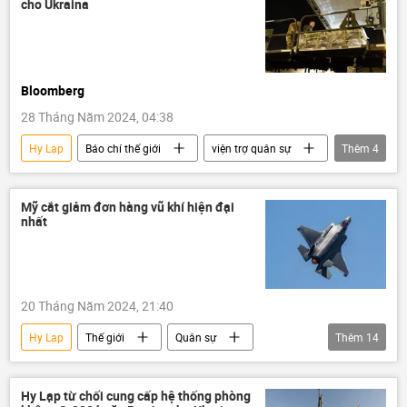
cho Ukraina
Bloomberg
28 Tháng Năm 2024, 04:38
Hy Lạp
Báo chí thế giới
viện trợ quân sự
Thêm
4
Thế giới
Cuộc khủng hoảng ở Ukraina
Ukraina
Síp
Mỹ cắt giảm đơn hàng vũ khí hiện đại
nhất
20 Tháng Năm 2024, 21:40
Hy Lạp
Thế giới
Quân sự
Thêm
14
Hoa Kỳ
F-35
Nhà Trắng
Đức
Lầu Năm Góc
Hy Lạp từ chối cung cấp hệ thống phòng