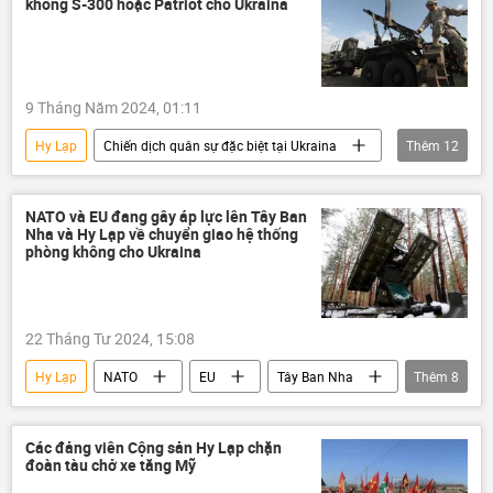
không S-300 hoặc Patriot cho Ukraina
mua bán vũ khí
Na Uy
Hà Lan
Bỉ
Phần Lan
Bộ trưởng Quốc phòng
quốc phòng
9 Tháng Năm 2024, 01:11
Quan điểm-Ý kiến
máy bay chiến đấu
Hy Lạp
Chiến dịch quân sự đặc biệt tại Ukraina
Thêm
12
Ukraina
Cuộc khủng hoảng ở Ukraina
Nga
xung đột quân sự
NATO và EU đang gây áp lực lên Tây Ban
Nha và Hy Lạp về chuyển giao hệ thống
phương Tây
Thế giới
Quân sự
phòng không cho Ukraina
Chính trị
hệ thống phòng không
S-300
Sergey Lavrov
22 Tháng Tư 2024, 15:08
Tổ hợp tên lửa phòng không "Patriot"
Hy Lạp
NATO
EU
Tây Ban Nha
Thêm
8
Ukraina
Cuộc khủng hoảng ở Ukraina
hệ thống phòng không
Quân sự
Các đảng viên Cộng sản Hy Lạp chặn
đoàn tàu chở xe tăng Mỹ
Thế giới
Liên minh châu Âu