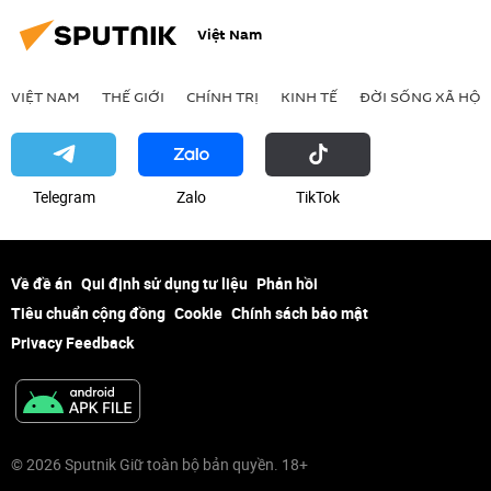
Việt Nam
VIỆT NAM
THẾ GIỚI
CHÍNH TRỊ
KINH TẾ
ĐỜI SỐNG XÃ HỘI
Telegram
Zalo
ТikТоk
Về đề án
Qui định sử dụng tư liệu
Phản hồi
Tiêu chuẩn cộng đồng
Cookie
Chính sách bảo mật
Privacy Feedback
© 2026 Sputnik Giữ toàn bộ bản quyền. 18+