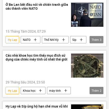
Thế giới
chấm dứt chiến sự
Ở Ba Lan bắt đầu nói về chiến tranh giữa
các thành viên NATO
xung đột
xung đột quân sự
15 Tháng Tám 2024, 07:29
Hy Lạp
NATO
Thổ Nhĩ Kỳ
Síp
Thêm
3
Thế giới
xung đột
Ba Lan
Các nhà khoa học tìm thấy mục đích sử
dụng của chiếc máy tính cổ nhất thế giới
29 Tháng Sáu 2024, 23:50
Hy Lạp
Khoa học
máy tính
Thêm
2
Thế giới
Ai Cập
Hy Lạp và Síp ủng hộ hạn chế mua vũ khí