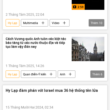
2:59
2 Tháng Tám 2025, 22:04
Hy Lạp
Multimedia
Video
Thêm
10
Thế giới
Anh
Trung Quốc
Văn hóa
Ấn Độ
Syria
Cách Vương quốc Anh tuồn các kiệt tác
bảo tàng từ các nước thuộc địa và tiếp
di sản
Di sản thế giới
bị cướp
tục làm vậy đến nay
vụ cướp
1 Tháng Tám 2025, 14:26
Hy Lạp
Quan điểm-Ý kiến
Anh
Thêm
6
Ukraina
Cuộc khủng hoảng ở Ukraina
Thế giới
chuyên gia
phương Tây
Hy Lạp đàm phán với Israel mua 36 hệ thống tên lửa
Văn hóa
15 Tháng Mười Hai 2024, 02:34