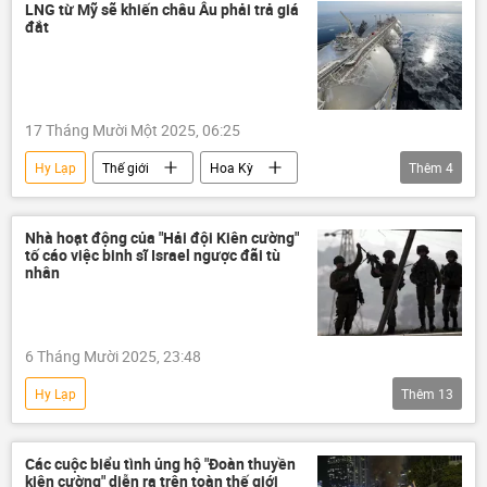
Vòng xoáy căng thẳng mới ở Trung Đông
LNG từ Mỹ sẽ khiến châu Âu phải trả giá
đắt
Hoa Kỳ
Palestine
Israel
17 Tháng Mười Một 2025, 06:25
Hy Lạp
Thế giới
Hoa Kỳ
Thêm
4
Châu Âu
khí đốt
năng lượng
Kinh tế
Nhà hoạt động của "Hải đội Kiên cường"
tố cáo việc binh sĩ Israel ngược đãi tù
nhân
6 Tháng Mười 2025, 23:48
Hy Lạp
Thêm
13
Vòng xoáy căng thẳng mới ở Trung Đông
khủng hoảng
Palestine
Israel
Các cuộc biểu tình ủng hộ "Đoàn thuyền
kiên cường" diễn ra trên toàn thế giới