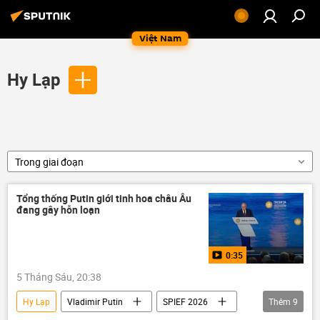
Việt Nam
Hy Lạp
Trong giai đoạn
Tổng thống Putin giới tinh hoa châu Âu
đang gây hỗn loạn
0:35
5 Tháng Sáu, 20:38
Hy Lạp
Vladimir Putin
SPIEF 2026
Thêm
9