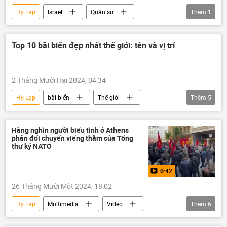
Hy Lạp
Israel
Quân sự
Thêm
1
Thế giới
hệ thống phòng không
Top 10 bãi biển đẹp nhất thế giới: tên và vị trí
2 Tháng Mười Hai 2024, 04:34
Hy Lạp
bãi biển
Thế giới
Thêm
5
Xã hội
Thái Lan
Pháp
Brazil
Bahamas
Cuba
Hàng nghìn người biểu tình ở Athens
phản đối chuyến viếng thăm của Tổng
thư ký NATO
0:42
26 Tháng Mười Một 2024, 18:02
Hy Lạp
Multimedia
Video
Thêm
6
NATO
Mark Rutte
cuộc biểu tình