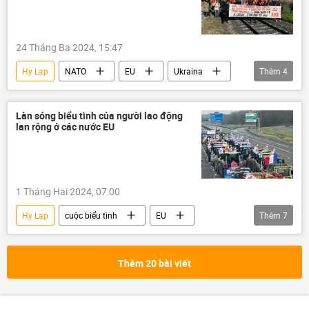
viện trợ quân sự
Chiến dịch quân sự đặc biệt tại Ukraina
24 Tháng Ba 2024, 15:47
Hy Lạp
NATO
EU
Ukraina
Thêm
4
Cuộc khủng hoảng ở Ukraina
Vladimir Zelensky
xe tăng
Làn sóng biểu tình của người lao động
lan rộng ở các nước EU
xung đột quân sự
1 Tháng Hai 2024, 07:00
Hy Lạp
cuộc biểu tình
EU
Thêm
7
Châu Âu
Pháp
Tây Ban Nha
Thế giới
Phần Lan
nông nghiệp
Thêm 20 bài viết
Công nghiệp