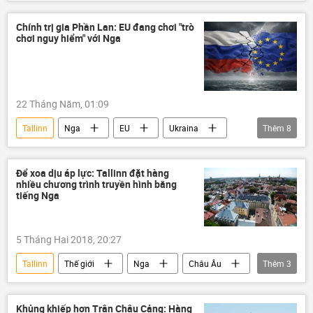
Thể thao
Belarus
Châu Âu
Los Angeles
Đại hội thể thao châu Âu
Chính trị gia Phần Lan: EU đang chơi "trò
chơi nguy hiểm" với Nga
22 Tháng Năm, 01:09
Tallinn
Nga
EU
Ukraina
Thêm
8
Estonia
Phần Lan
UAV
Châu Âu
Ursula von der Leyen
Để xoa dịu áp lực: Tallinn đặt hàng
nhiều chương trình truyền hình bằng
Latvia
Romania
Thế giới
tiếng Nga
5 Tháng Hai 2018, 20:27
Tallinn
Thế giới
Nga
Châu Âu
Thêm
3
Estonia
Liên bang Nga
truyền hình
Khủng khiếp hơn Trân Châu Cảng: Hàng