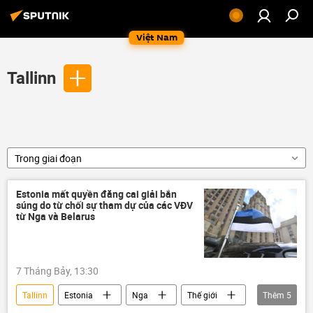
Việt Nam
Tallinn
Trong giai đoạn
Estonia mất quyền đăng cai giải bắn
súng do từ chối sự tham dự của các VĐV
từ Nga và Belarus
7 Tháng Bảy, 13:30
Tallinn
Estonia
Nga
Thế giới
Thêm
5