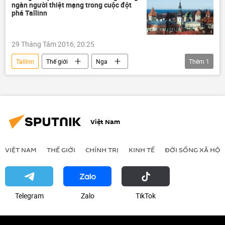
ngàn người thiệt mạng trong cuộc đột
phá Tallinn
29 Tháng Tám 2016, 20:25
Tallinn
Thế giới
Nga
Thêm
1
Chiến tranh Vệ quốc Vĩ đại
Việt Nam
VIỆT NAM
THẾ GIỚI
CHÍNH TRỊ
KINH TẾ
ĐỜI SỐNG XÃ HỘI
Telegram
Zalo
ТikТоk