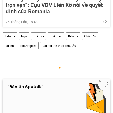
trọn vẹn”: Cựu VĐV Liên Xô nói về quyết
định của Romania
26 Tháng Sáu, 18:48
Estonia
Nga
Thế giới
Thể thao
Belarus
Châu Âu
Tallinn
Los Angeles
Đại hội thể thao châu Âu
"Bản tin Sputnik"