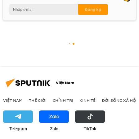
Việt Nam
VIỆT NAM
THẾ GIỚI
CHÍNH TRỊ
KINH TẾ
ĐỜI SỐNG XÃ HỘI
Telegram
Zalo
ТikТоk