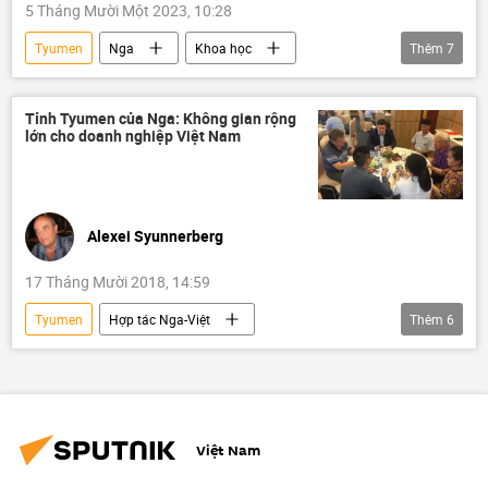
5 Tháng Mười Một 2023, 10:28
Tyumen
Nga
Khoa học
Thêm
7
Quan điểm-Ý kiến
khí đốt
phân
sản xuất
môi trường
năng lượng
Tỉnh Tyumen của Nga: Không gian rộng
lớn cho doanh nghiệp Việt Nam
Thế giới
Alexei Syunnerberg
17 Tháng Mười 2018, 14:59
Tyumen
Hợp tác Nga-Việt
Thêm
6
Quan điểm-Ý kiến
Liên bang Nga
Petrovietnam
Vietsovpetro
doanh nghiệp
dầu khí
Việt Nam