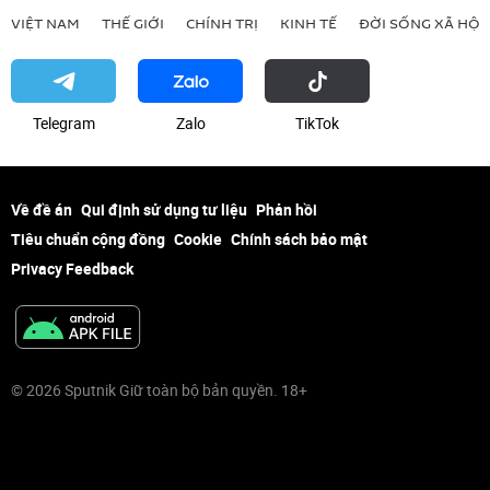
VIỆT NAM
THẾ GIỚI
CHÍNH TRỊ
KINH TẾ
ĐỜI SỐNG XÃ HỘI
Telegram
Zalo
ТikТоk
Về đề án
Qui định sử dụng tư liệu
Phản hồi
Tiêu chuẩn cộng đồng
Cookie
Chính sách bảo mật
Privacy Feedback
© 2026 Sputnik Giữ toàn bộ bản quyền. 18+