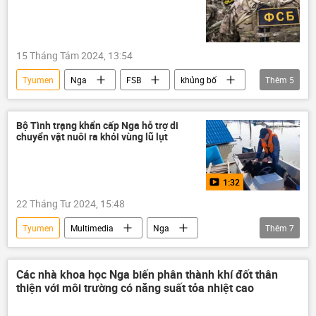
15 Tháng Tám 2024, 13:54
Tyumen
Nga
FSB
khủng bố
Thêm
5
Quân sự
Thế giới
thông tin
tấn công
bắt giữ
Bộ Tình trạng khẩn cấp Nga hỗ trợ di
chuyển vật nuôi ra khỏi vùng lũ lụt
1:32
22 Tháng Tư 2024, 15:48
Tyumen
Multimedia
Nga
Thêm
7
Thời sự
Thế giới
Video
lũ lụt
Bộ Tình trạng Khẩn cấp Nga
Các nhà khoa học Nga biến phân thành khí đốt thân
thiện với môi trường có năng suất tỏa nhiệt cao
Khu bảo tồn Orenburgski
Orenburg