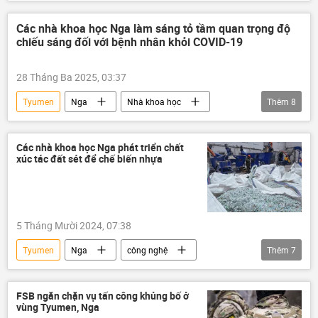
Việt Nam
Hồ Chí Minh
Thế giới
quan hệ
Kinh doanh
công nghệ
Các nhà khoa học Nga làm sáng tỏ tầm quan trọng độ
chiếu sáng đối với bệnh nhân khỏi COVID-19
Công nghiệp
hợp tác
thương mại
Kinh tế
năng lượng
28 Tháng Ba 2025, 03:37
Tyumen
Nga
Nhà khoa học
Thêm
8
Khoa học
y tế
Quan điểm-Ý kiến
Thế giới
thông tin
bệnh nhân
Các nhà khoa học Nga phát triển chất
xúc tác đất sét để chế biến nhựa
Đại dịch COVID-19
Xã hội
5 Tháng Mười 2024, 07:38
Tyumen
Nga
công nghệ
Thêm
7
thông tin
Thế giới
Khoa học
Nhà khoa học
Quan điểm-Ý kiến
FSB ngăn chặn vụ tấn công khủng bố ở
vùng Tyumen, Nga
xưởng nhựa
sản phẩm