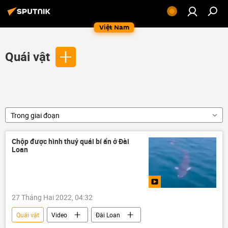
Việt Nam
Quái vật
Trong giai đoạn
Chộp được hình thuỷ quái bí ẩn ở Đài
Loan
27 Tháng Hai 2022, 04:32
Quái vật
Video
Đài Loan