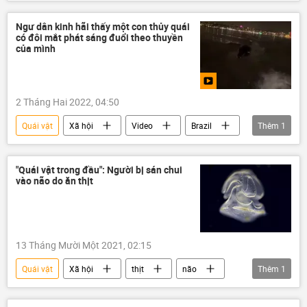
Ngư dân kinh hãi thấy một con thủy quái
có đôi mắt phát sáng đuổi theo thuyền
của mình
2 Tháng Hai 2022, 04:50
Quái vật
Xã hội
Video
Brazil
Thêm
1
Ngư dân
"Quái vật trong đầu": Người bị sán chui
vào não do ăn thịt
13 Tháng Mười Một 2021, 02:15
Quái vật
Xã hội
thịt
não
Thêm
1
Sức khoẻ