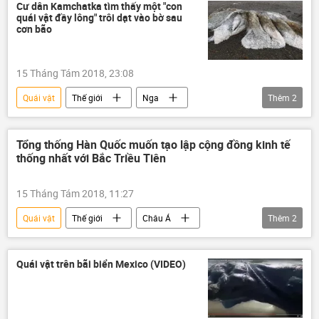
Cư dân Kamchatka tìm thấy một "con
quái vật đầy lông" trôi dạt vào bờ sau
cơn bão
15 Tháng Tám 2018, 23:08
Quái vật
Thế giới
Nga
Thêm
2
Liên bang Nga
Kamchatka
Tổng thống Hàn Quốc muốn tạo lập cộng đồng kinh tế
thống nhất với Bắc Triều Tiên
15 Tháng Tám 2018, 11:27
Quái vật
Thế giới
Châu Á
Thêm
2
Kiên Giang
Moon Jae-in
Quái vật trên bãi biển Mexico (VIDEO)