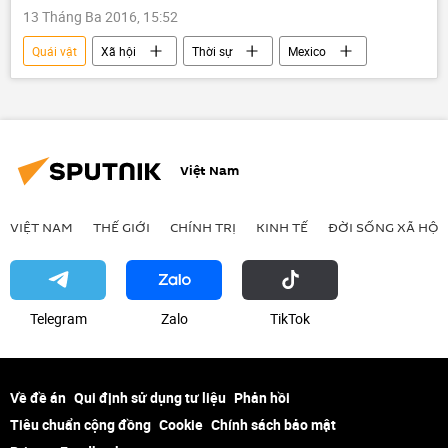
13 Tháng Ba 2016, 15:52
Quái vật
Xã hội
Thời sự
Mexico
Việt Nam
VIỆT NAM
THẾ GIỚI
CHÍNH TRỊ
KINH TẾ
ĐỜI SỐNG XÃ HỘI
Telegram
Zalo
ТikТоk
Về đề án
Qui định sử dụng tư liệu
Phản hồi
Tiêu chuẩn cộng đồng
Cookie
Chính sách bảo mật