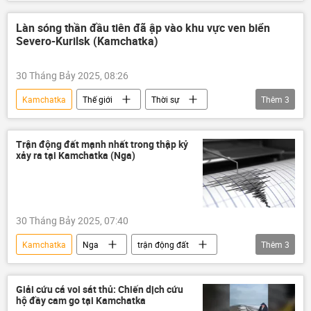
trận động đất
thiên tai
Làn sóng thần đầu tiên đã ập vào khu vực ven biển
Severo-Kurilsk (Kamchatka)
30 Tháng Bảy 2025, 08:26
Kamchatka
Thế giới
Thời sự
Thêm
3
sóng thần
Nga
trận động đất
Trận động đất mạnh nhất trong thập kỷ
xảy ra tại Kamchatka (Nga)
30 Tháng Bảy 2025, 07:40
Kamchatka
Nga
trận động đất
Thêm
3
Thời sự
Thế giới
sóng thần
Giải cứu cá voi sát thủ: Chiến dịch cứu
hộ đầy cam go tại Kamchatka