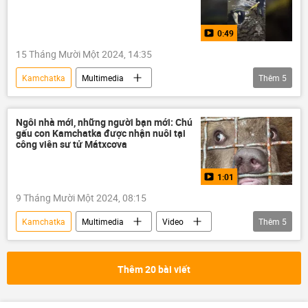
0:49
15 Tháng Mười Một 2024, 14:35
Kamchatka
Multimedia
Thêm
5
Bộ Tình trạng Khẩn cấp Nga
Video
Thế giới
Nga
động vật
Ngôi nhà mới, những người bạn mới: Chú
gấu con Kamchatka được nhận nuôi tại
công viên sư tử Mátxcơva
1:01
9 Tháng Mười Một 2024, 08:15
Kamchatka
Multimedia
Video
Thêm
5
Nga
con gấu
Moskva
vườn thú
thiên nhiên
Thêm 20 bài viết