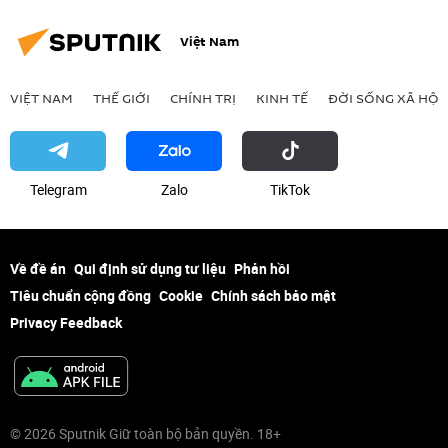
Việt Nam
VIỆT NAM
THẾ GIỚI
CHÍNH TRỊ
KINH TẾ
ĐỜI SỐNG XÃ HỘI
Telegram
Zalo
ТikТоk
Về đề án
Qui định sử dụng tư liệu
Phản hồi
Tiêu chuẩn cộng đồng
Cookie
Chính sách bảo mật
Privacy Feedback
© 2026 Sputnik Giữ toàn bộ bản quyền. 18+