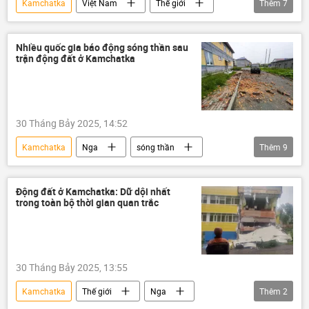
Kamchatka
Việt Nam
Thế giới
Thêm
7
đại sứ quán
Nhật Bản
Thái Bình Dương
Nga
sóng thần
Nhiều quốc gia báo động sóng thần sau
trận động đất ở Kamchatka
trận động đất
thiên tai
30 Tháng Bảy 2025, 14:52
Kamchatka
Nga
sóng thần
Thêm
9
trận động đất
Thế giới
Nhật Bản
Hawaii
Philippines
New Zealand
Động đất ở Kamchatka: Dữ dội nhất
trong toàn bộ thời gian quan trắc
Ecuador
Chile
Nhà máy điện hạt nhân "Fukushima-1"
30 Tháng Bảy 2025, 13:55
Kamchatka
Thế giới
Nga
Thêm
2