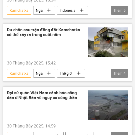
Kamchatka
Nga
Indonesia
Thêm
5
Thế giới
trận động đất
sóng thần
thiên tai
Báo chí thế giới
Dư chấn sau trận động đất Kamchatka
có thể xảy ra trong suốt năm
30 Tháng Bảy 2025, 15:42
Kamchatka
Nga
Thế giới
Thêm
4
trận động đất
Quan điểm-Ý kiến
chuyên gia
Nhà khoa học
Đại sứ quán Việt Nam cảnh báo công
dân ở Nhật Bản về nguy cơ sóng thần
30 Tháng Bảy 2025, 14:59