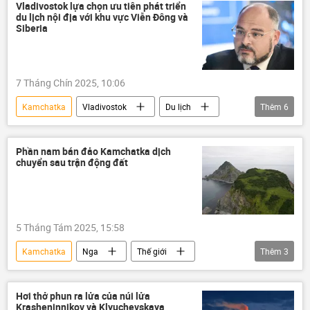
Vladivostok lựa chọn ưu tiên phát triển
du lịch nội địa với khu vực Viễn Đông và
Siberia
7 Tháng Chín 2025, 10:06
Kamchatka
Vladivostok
Du lịch
Thêm
6
Viễn Đông
Siberia
Thế giới
Diễn đàn Kinh tế phương Đông 2025
Phần nam bán đảo Kamchatka dịch
chuyển sau trận động đất
Matxcơva
St. Petersburg
5 Tháng Tám 2025, 15:58
Kamchatka
Nga
Thế giới
Thêm
3
trận động đất
Viện Hàn lâm Khoa học Nga
thiên tai
Hơi thở phun ra lửa của núi lửa
Krasheninnikov và Klyuchevskaya