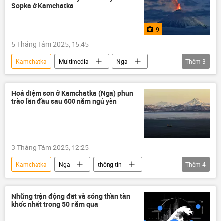
Sopka ở Kamchatka
9
5 Tháng Tám 2025, 15:45
Kamchatka
Multimedia
Nga
Thêm
3
Thế giới
Ảnh
núi lửa
Hoả diệm sơn ở Kamchatka (Nga) phun
trào lần đầu sau 600 năm ngủ yên
3 Tháng Tám 2025, 12:25
Kamchatka
Nga
thông tin
Thêm
4
Thế giới
núi lửa
Bộ Tình trạng Khẩn cấp Nga
trận động đất
Những trận động đất và sóng thần tàn
khốc nhất trong 50 năm qua