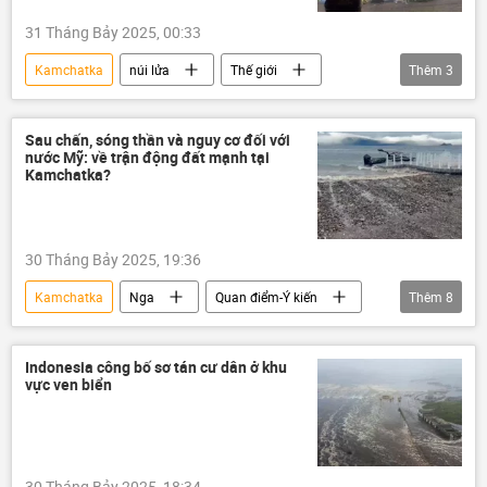
31 Tháng Bảy 2025, 00:33
Kamchatka
núi lửa
Thế giới
Thêm
3
Nga
thiên nhiên
Peru
Sau chấn, sóng thần và nguy cơ đối với
nước Mỹ: về trận động đất mạnh tại
Kamchatka?
30 Tháng Bảy 2025, 19:36
Kamchatka
Nga
Quan điểm-Ý kiến
Thêm
8
chuyên gia
trận động đất
Thái Bình Dương
sóng thần
Indonesia công bố sơ tán cư dân ở khu
vực ven biển
Australia
Hawaii
Hoa Kỳ
Nhật Bản
30 Tháng Bảy 2025, 18:34