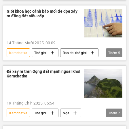
vũ khí hạt nhân
lĩnh vực hạt nhân
thông tin
Thế giới
Quân sự
Giới khoa học cảnh báo mối đe dọa xảy
ra động đất siêu cấp
Báo chí thế giới
Nhật Bản
Ukraina
Bộ Quốc phòng Nga
Biển Barents
Yars
tổ hợp Yars
14 Tháng Mười 2025, 00:09
sân bay vũ trụ Plesetsk
Kamchatka
Thế giới
Báo chí thế giới
Thêm
5
Khoa học
Nhà khoa học
trận động đất
Thái Bình Dương
Đã xảy ra trận động đất mạnh ngoài khơi
Kamchatka
Hoa Kỳ
19 Tháng Chín 2025, 05:54
Kamchatka
Thế giới
Nga
Thêm
2
trận động đất
sóng thần