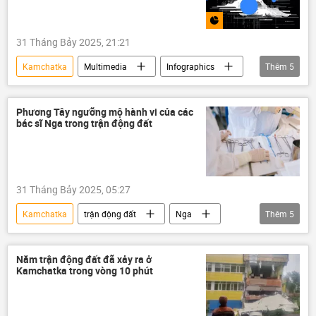
31 Tháng Bảy 2025, 21:21
Kamchatka
Multimedia
Infographics
Thêm
5
trận động đất
dự đoán động đất
Thế giới
sóng thần
Nga
Phương Tây ngưỡng mộ hành vi của các
bác sĩ Nga trong trận động đất
31 Tháng Bảy 2025, 05:27
Kamchatka
trận động đất
Nga
Thêm
5
Thế giới
bác sĩ
Nhật Bản
Alaska
Hoa Kỳ
Năm trận động đất đã xảy ra ở
Kamchatka trong vòng 10 phút