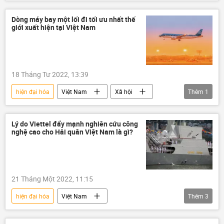
Vladimir Putin
Điện Kremlin
Lực lượng hạt nhân Nga
tên lửa
Dòng máy bay một lối đi tối ưu nhất thế
giới xuất hiện tại Việt Nam
18 Tháng Tư 2022, 13:39
hiện đại hóa
Việt Nam
Xã hội
Thêm
1
hãng hàng không
Lý do Viettel đẩy mạnh nghiên cứu công
nghệ cao cho Hải quân Việt Nam là gì?
21 Tháng Một 2022, 11:15
hiện đại hóa
Việt Nam
Thêm
3
hợp tác quân sự-kỹ thuật