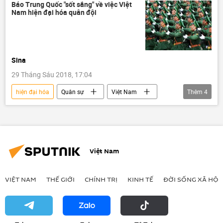
Hải quân Việt Nam
Viettel
Báo Trung Quốc "sốt sắng" về việc Việt
Nam hiện đại hóa quân đội
Sina
29 Tháng Sáu 2018, 17:04
hiện đại hóa
Quân sự
Việt Nam
Thêm
4
Trung Quốc
Quân đội Nhân dân Việt Nam
Sina
VTV
Việt Nam
VIỆT NAM
THẾ GIỚI
CHÍNH TRỊ
KINH TẾ
ĐỜI SỐNG XÃ HỘI