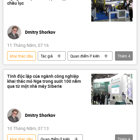
dầu mỏ
dầu khí
giá dầu
châu lục
dầu thô
nhà máy lọc dầu
Dmitry Shorkov
11 Tháng Năm, 07:16
khai thác dầu
Tác giả
Quan điểm-Ý kiến
Thêm
4
chuyên gia
Nga
sản xuất
cuộc triển lãm
Tính độc lập của ngành công nghiệp
khai thác mỏ Nga trong suốt 100 năm
qua từ một nhà máy Siberia
Dmitry Shorkov
10 Tháng Năm, 07:13
khai thác dầu
Quan điểm-Ý kiến
Thêm
4