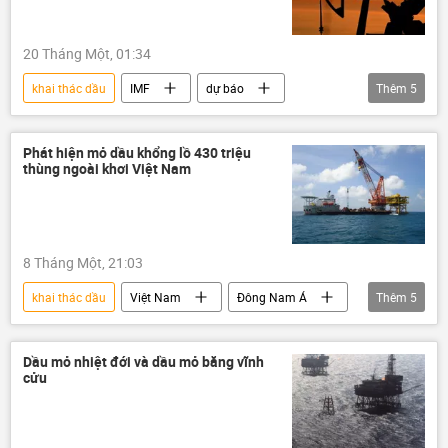
20 Tháng Một, 01:34
khai thác dầu
IMF
dự báo
Thêm
5
Thế giới
Kinh tế
giá dầu
dầu mỏ
dầu thô
Phát hiện mỏ dầu khổng lồ 430 triệu
thùng ngoài khơi Việt Nam
8 Tháng Một, 21:03
khai thác dầu
Việt Nam
Đông Nam Á
Thêm
5
dầu mỏ
dầu khí
Kinh tế
Kinh doanh
Thế giới
Dầu mỏ nhiệt đới và dầu mỏ băng vĩnh
cửu