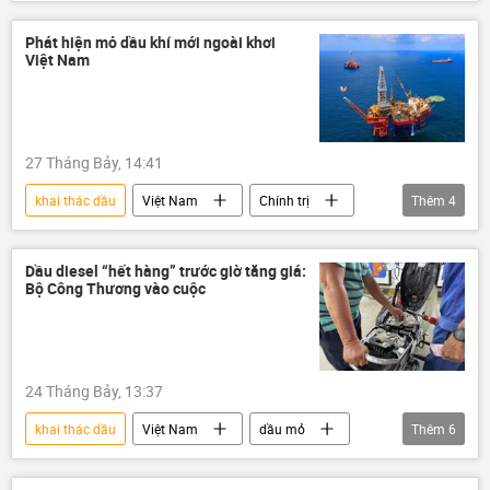
năng lượng
Tập đoàn Dầu khí Quốc gia Việt Nam
Phát hiện mỏ dầu khí mới ngoài khơi
Việt Nam
dầu mỏ
dầu khí
giá dầu
dầu thô
nhà máy lọc dầu Dung Quất
nhà máy lọc dầu
lọc dầu
27 Tháng Bảy, 14:41
khai thác dầu
Việt Nam
Chính trị
Thêm
4
dầu khí
Kinh tế
doanh nghiệp
năng lượng
Dầu diesel “hết hàng” trước giờ tăng giá:
Bộ Công Thương vào cuộc
24 Tháng Bảy, 13:37
khai thác dầu
Việt Nam
dầu mỏ
Thêm
6
dầu khí
giá dầu
dầu thô