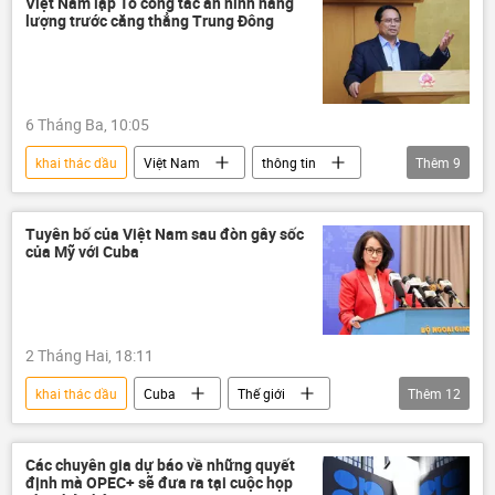
Việt Nam lập Tổ công tác an ninh năng
lượng trước căng thẳng Trung Đông
nhà máy lọc dầu
xăng
cây xăng
đổ xăng
quản lý thị trường
kinh tế thị trường
6 Tháng Ba, 10:05
khai thác dầu
Việt Nam
thông tin
Thêm
9
Chính phủ
năng lượng
dầu mỏ
dầu khí
giá dầu
dầu thô
Tuyên bố của Việt Nam sau đòn gây sốc
của Mỹ với Cuba
nhà máy lọc dầu
an ninh
Phạm Minh Chính
2 Tháng Hai, 18:11
khai thác dầu
Cuba
Thế giới
Thêm
12
Việt Nam
Hoa Kỳ
Chính trị
Kinh tế
Bộ Ngoại giao Việt Nam
Các chuyên gia dự báo về những quyết
định mà OPEC+ sẽ đưa ra tại cuộc họp
Venezuela
dầu mỏ
giá dầu