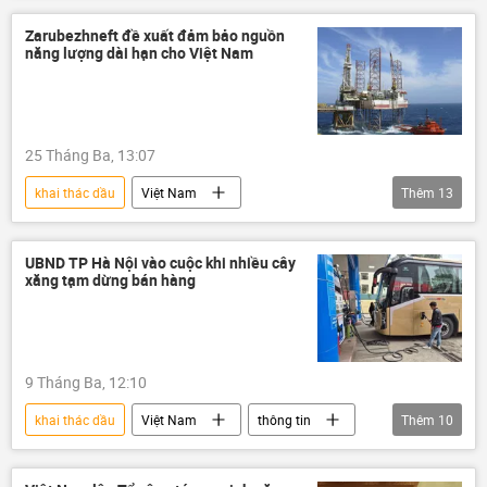
nhà máy lọc dầu Dung Quất
Zarubezhneft đề xuất đảm bảo nguồn
năng lượng dài hạn cho Việt Nam
nhà máy lọc dầu
lọc dầu
Chính phủ
25 Tháng Ba, 13:07
khai thác dầu
Việt Nam
Thêm
13
Tập đoàn Dầu khí Quốc gia Việt Nam
Đảng Cộng sản Việt Nam
UBND TP Hà Nội vào cuộc khi nhiều cây
xăng tạm dừng bán hàng
Phạm Minh Chính
dầu khí
giá dầu
dầu mỏ
dầu thô
nhà máy lọc dầu
lọc dầu
9 Tháng Ba, 12:10
doanh nghiệp
Kinh doanh
Nga
khai thác dầu
Việt Nam
thông tin
Thêm
10
Hợp tác Nga-Việt
dầu mỏ
dầu khí
giá dầu
nhà máy lọc dầu Dung Quất