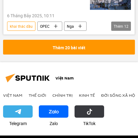
6 Tháng Bảy 2025, 10:11
khai thác dầu
OPEC
Nga
Thêm
12
chuyên gia
Quan điểm-Ý kiến
Thế giới
Ả Rập Saudi
dầu khí
Thêm 20 bài viết
giá dầu
Kazakhstan
Kinh tế
Vấn đề hạt nhân Iran
Leo thang căng thẳng giữa Israel và Iran
Việt Nam
Iran
Trung Đông
VIỆT NAM
THẾ GIỚI
CHÍNH TRỊ
KINH TẾ
ĐỜI SỐNG XÃ HỘI
Telegram
Zalo
ТikТоk