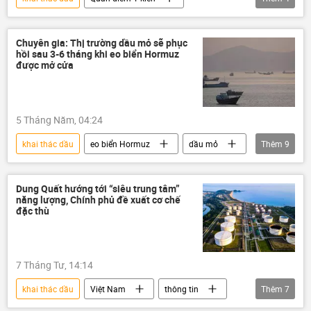
chuyên gia
Tác giả
Công nghiệp
Nga
Chuyên gia: Thị trường dầu mỏ sẽ phục
hồi sau 3-6 tháng khi eo biển Hormuz
được mở cửa
5 Tháng Năm, 04:24
khai thác dầu
eo biển Hormuz
dầu mỏ
Thêm
9
Iran
Israel
Hoa Kỳ
Xung đột Mỹ-Iran
xung đột
Dung Quất hướng tới “siêu trung tâm”
năng lượng, Chính phủ đề xuất cơ chế
xung đột quân sự
sản phẩm
đặc thù
Công nghiệp
năng lượng
7 Tháng Tư, 14:14
khai thác dầu
Việt Nam
thông tin
Thêm
7
dầu mỏ
dầu khí
giá dầu