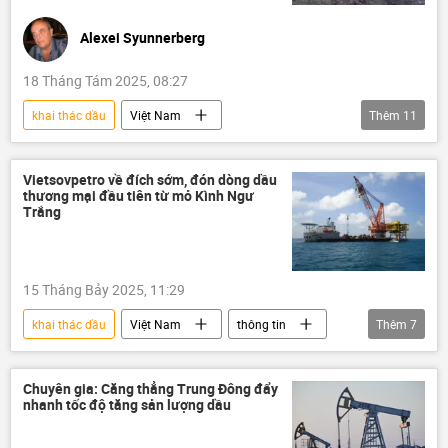
Alexei Syunnerberg
18 Tháng Tám 2025, 08:27
khai thác dầu
Việt Nam
Thêm
11
Những trang sử vàng
hợp tác
Hợp tác Nga-Việt
Thế giới
Nga
Vietsovpetro về đích sớm, đón dòng dầu
thương mại đầu tiên từ mỏ Kình Ngư
Kinh tế
Vietsovpetro
Trắng
Zarubezhneft
dầu mỏ
Quan điểm-Ý kiến
Tác giả
15 Tháng Bảy 2025, 11:29
khai thác dầu
Việt Nam
thông tin
Thêm
7
năng lượng
dầu khí
giá dầu
Tập đoàn Dầu khí Quốc gia Việt Nam
Chuyên gia: Căng thẳng Trung Đông đẩy
nhanh tốc độ tăng sản lượng dầu
Vietsovpetro
Nga
Hợp tác Nga-Việt