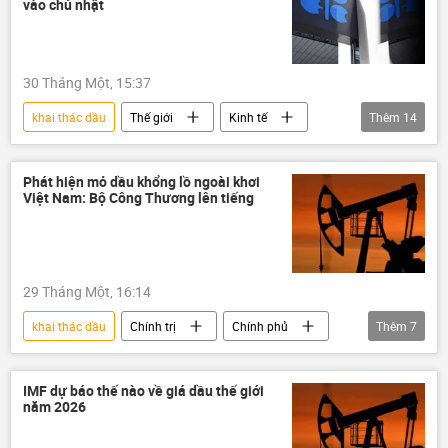
vào chủ nhật
dầu khí
Donald Trump
Mexico
trừng phạt
30 Tháng Một, 15:37
khai thác dầu
Thế giới
Kinh tế
Thêm
14
OPEC
Quan điểm-Ý kiến
chuyên gia
dầu mỏ
dầu khí
Phát hiện mỏ dầu khổng lồ ngoài khơi
Việt Nam: Bộ Công Thương lên tiếng
năng lượng
giá dầu
Nga
UAE
Kazakhstan
Ả Rập Saudi
Kuwait
Algeria
Oman
29 Tháng Một, 16:14
khai thác dầu
Chính trị
Chính phủ
Thêm
7
Việt Nam
Bộ Công Thương
Bộ Nông nghiệp Việt Nam
năng lượng
IMF dự báo thế nào về giá dầu thế giới
năm 2026
môi trường
dầu khí
dầu mỏ