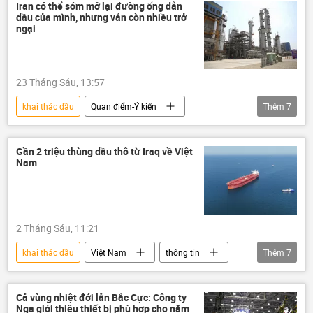
nhà máy lọc dầu Dung Quất
Iran có thể sớm mở lại đường ống dẫn
dầu của mình, nhưng vẫn còn nhiều trở
Tập đoàn Dầu khí Quốc gia Việt Nam
ngại
Petrovietnam
23 Tháng Sáu, 13:57
khai thác dầu
Quan điểm-Ý kiến
Thêm
7
chuyên gia
Thế giới
Chính trị
Iran
Trung Đông
dầu mỏ
Gần 2 triệu thùng dầu thô từ Iraq về Việt
Nam
eo biển Hormuz
2 Tháng Sáu, 11:21
khai thác dầu
Việt Nam
thông tin
Thêm
7
năng lượng
Tập đoàn Dầu khí Quốc gia Việt Nam
Cả vùng nhiệt đới lẫn Bắc Cực: Công ty
Nga giới thiệu thiết bị phù hợp cho năm