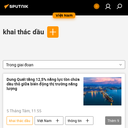
Việt Nam
khai thác dầu
Trong giai đoạn
Dung Quất tăng 12,5% năng lực tồn chứa
dầu thô giữa biến động thị trường năng
lượng
5 Tháng Tám, 11:55
khai thác dầu
Việt Nam
thông tin
Thêm
9