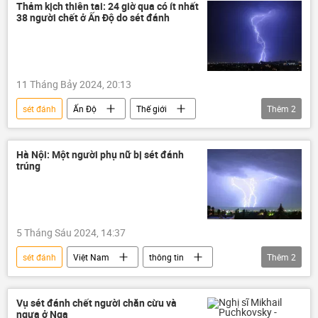
Mưa bão, lũ lụt lịch sử, thiên tai kinh hoàng ở Việt Nam
Thảm kịch thiên tai: 24 giờ qua có ít nhất
38 người chết ở Ấn Độ do sét đánh
thiên tai
11 Tháng Bảy 2024, 20:13
sét đánh
Ấn Độ
Thế giới
Thêm
2
cái chết
Xã hội
Hà Nội: Một người phụ nữ bị sét đánh
trúng
5 Tháng Sáu 2024, 14:37
sét đánh
Việt Nam
thông tin
Thêm
2
Sét
tử vong
Vụ sét đánh chết người chăn cừu và
ngựa ở Nga