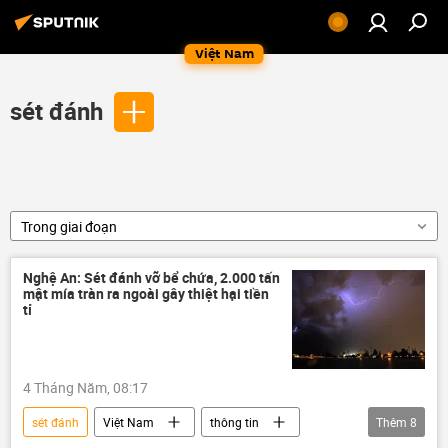
Việt Nam
sét đánh
Trong giai đoạn
Nghệ An: Sét đánh vỡ bể chứa, 2.000 tấn
mật mía tràn ra ngoài gây thiệt hại tiền
tỉ
4 Tháng Năm, 08:17
sét đánh
Việt Nam
thông tin
Thêm
8