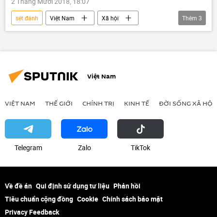
2 Tháng Mười 2018, 18:07
sét đánh
Việt Nam
Xã hội
Thêm
3
Vũng Tàu
điện thoại
tử vong
Việt Nam
VIỆT NAM
THẾ GIỚI
CHÍNH TRỊ
KINH TẾ
ĐỜI SỐNG XÃ HỘI
Telegram
Zalo
ТikТоk
Về đề án
Qui định sử dụng tư liệu
Phản hồi
Tiêu chuẩn cộng đồng
Cookie
Chính sách bảo mật
Privacy Feedback