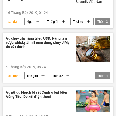
16 Tháng Bảy 2019, 01:24
sét đánh
Nga
Thế giới
Thời sự
Thêm
3
Xã hội
Liên bang Nga
tử vong
Vụ cháy giá hàng triệu USD. Hàng tấn
rượu whisky Jim Beam đang cháy ở Mỹ
do sét đánh
5 Tháng Bảy 2019, 08:24
sét đánh
Thế giới
Thời sự
Thêm
4
Xã hội
Hoa Kỳ
rượu
vụ cháy
Vụ nữ du khách bị sét đánh ở bãi biển
Vũng Tàu: Do xài điện thoại