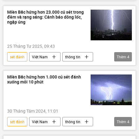
Thời tiết
Sét
nhà máy
đường
sản xuất
Miền Bắc hứng hơn 23.000 cú sét trong
đêm và rạng sáng: Cảnh báo dông lốc,
Mưa bão, lũ lụt lịch sử, thiên tai kinh hoàng ở Việt Nam
ngập úng
thiên tai
Nghệ An
25 Tháng Tư 2025, 09:43
sét đánh
Việt Nam
thông tin
Thêm
4
mưa
Mưa bão, lũ lụt lịch sử, thiên tai kinh hoàng ở Việt Nam
Miền Bắc hứng hơn 1.000 cú sét đánh
xuống mỗi 10 phút
Thời tiết
Sét
30 Tháng Tám 2024, 11:01
sét đánh
Việt Nam
thông tin
Thêm
4
Thời tiết
Sét