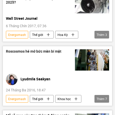
2025?
Wall Street Journal
6 Tháng Chín 2017, 07:36
Energomash
Thế giới
Hoa Kỳ
Thêm
3
Nga
Liên bang Nga
tên lửa
Roscosmos hé mở bức màn bí mật
Lyudmila Saakyan
24 Tháng Ba 2016, 18:47
Energomash
Thế giới
Khoa học
Thêm
7
Nga
Văn hóa
Xã hội
Liên bang Nga
Roscosmos