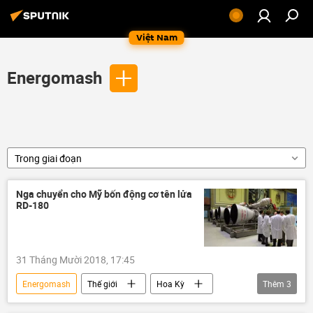
Việt Nam
Energomash
Trong giai đoạn
Nga chuyển cho Mỹ bốn động cơ tên lửa
RD-180
31 Tháng Mười 2018, 17:45
Energomash
Thế giới
Hoa Kỳ
Thêm
3
Nga
Chính trị
Liên bang Nga