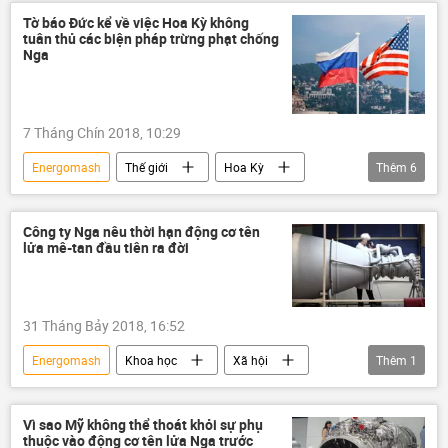
Tờ báo Đức kể về việc Hoa Kỳ không
tuân thủ các biện pháp trừng phạt chống
Nga
7 Tháng Chín 2018, 10:29
Energomash
Thế giới
Hoa Kỳ
Thêm
6
Nga
Châu Âu
Chính trị
Liên bang Nga
Tehmash
Đức
Công ty Nga nêu thời hạn động cơ tên
lửa mê-tan đầu tiên ra đời
31 Tháng Bảy 2018, 16:52
Energomash
Khoa học
Xã hội
Thêm
1
Liên bang Nga
Vì sao Mỹ không thể thoát khỏi sự phụ
thuộc vào động cơ tên lửa Nga trước