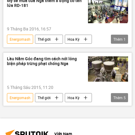
Mỹ sẽ mua của Nga thêm 8 động cơ tên
lửa RD-181
tên lửa vũ trụ
Moskva
9 Tháng Ba 2016, 16:57
Energomash
Thế giới
Hoa Kỳ
Thêm
1
RD-181
Lầu Năm Góc đang tìm cách nới lỏng
biện pháp trừng phạt chống Nga
5 Tháng Sáu 2015, 11:20
Energomash
Thế giới
Hoa Kỳ
Thêm
5
Ashton Carter
Lầu Năm Góc
Boeing
Động cơ RD-180
trừng phạt
Việt Nam