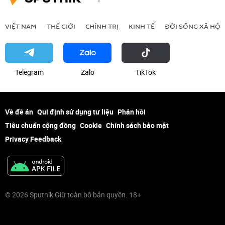
VIỆT NAM
THẾ GIỚI
CHÍNH TRỊ
KINH TẾ
ĐỜI SỐNG XÃ HỘI
Telegram
Zalo
ТikТоk
Về đề án
Qui định sử dụng tư liệu
Phản hồi
Tiêu chuẩn cộng đồng
Cookie
Chính sách bảo mật
Privacy Feedback
© 2026 Sputnik Giữ toàn bộ bản quyền. 18+