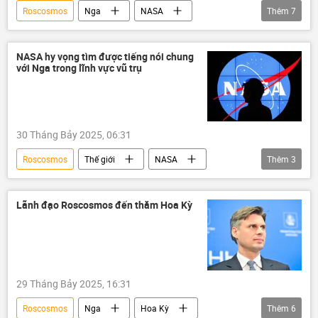
Roscosmos
Nga
NASA
Thêm
7
thông tin
Hoa Kỳ
Thế giới
phương Tây
hợp tác
vũ trụ
NASA hy vọng tìm được tiếng nói chung
với Nga trong lĩnh vực vũ trụ
ISS
30 Tháng Bảy 2025, 06:31
Roscosmos
Thế giới
NASA
Thêm
3
Nga
vũ trụ
Khoa học
Hoa Kỳ
Lãnh đạo Roscosmos đến thăm Hoa Kỳ
29 Tháng Bảy 2025, 16:31
Roscosmos
Nga
Hoa Kỳ
Thêm
6