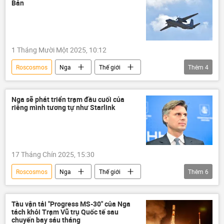
Bản
1 Tháng Mười Một 2025, 10:12
Roscosmos
Nga
Thế giới
Thêm
4
Tàu vũ trụ
biển Nhật Bản
cuộc tập trận
Hạm đội Thái Bình Dương
Nga sẽ phát triển trạm đầu cuối của
riêng mình tương tự như Starlink
17 Tháng Chín 2025, 15:30
Roscosmos
Nga
Thế giới
Thêm
6
Chính trị
Hoa Kỳ
Ukraina
Quân đội Ukraina
Quân đội Nga
Tàu vận tải "Progress MS-30" của Nga
tách khỏi Trạm Vũ trụ Quốc tế sau
Elon Musk
chuyến bay sáu tháng