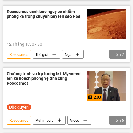
Thế giới
vũ trụ
NASA
Moskva
Baikonur
ISS
Roscosmos cảnh báo nguy cơ nhiễm
phóng xạ trong chuyến bay lên sao Hỏa
Soyuz MS
12 Tháng Tư, 07:50
Roscosmos
Thế giới
Nga
Thêm
2
sao Hỏa
vũ trụ
Chương trình vũ trụ tương lai: Myanmar
lên kế hoạch phóng vệ tinh cùng
Roscosmos
2:03
Độc quyền
Roscosmos
Multimedia
Video
Thêm
6
Nga
Myanmar
vệ tinh