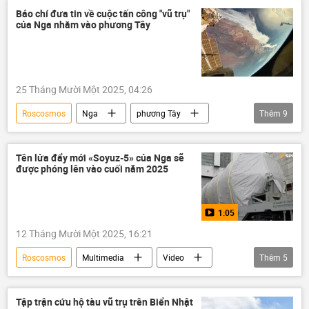
Soyuz-2.1a
Baikonur
Phi hành gia
Báo chí đưa tin về cuộc tấn công "vũ trụ"
của Nga nhằm vào phương Tây
NASA
vũ trụ
25 Tháng Mười Một 2025, 04:26
Roscosmos
Nga
phương Tây
Thêm
9
Hoa Kỳ
thông tin
Thế giới
Báo chí thế giới
ISS
Moskva
Tên lửa đẩy mới «Soyuz-5» của Nga sẽ
được phóng lên ​​vào cuối năm 2025
vũ trụ
Khoa học
Washington
1:05
12 Tháng Mười Một 2025, 16:21
Roscosmos
Multimedia
Video
Thêm
5
Baikonur
Nga
Kazakhstan
Thế giới
Soyuz-5
Tập trận cứu hộ tàu vũ trụ trên Biển Nhật