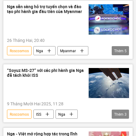
phóng vệ tinh
Thế giới
vũ trụ
Nga sẵn sàng hỗ trợ tuyển chọn và đào
tạo phi hành gia đầu tiên của Myanmar
26 Tháng Hai, 20:40
Roscosmos
Nga
Myanmar
Thêm
5
vũ trụ
thông tin
Thế giới
Phi hành gia
hợp tác
“Soyuz MS-27” với các phi hành gia Nga
đã tách khỏi ISS
9 Tháng Mười Hai 2025, 11:28
Roscosmos
ISS
Nga
Thêm
3
Soyuz MS
Khoa học
vũ trụ
Phi hành gia
Nga - Việt mở rộng hợp tác trong lĩnh