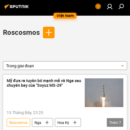
Việt Nam
Roscosmos
Trong giai đoạn
Mỹ đưa ra tuyên bố mạnh mẽ về Nga sau
chuyến bay của "Soyuz MS-29"
15 Tháng Bảy, 23:25
Roscosmos
Nga
Hoa Kỳ
Thêm
7