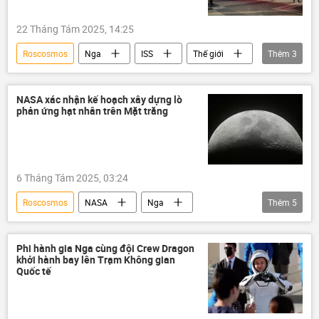
22 Tháng Tám 2025, 14:25
Roscosmos
Nga
ISS
Thế giới
Thêm
3
Phi hành gia
không gian
quốc kỳ
NASA xác nhận kế hoạch xây dựng lò
phản ứng hạt nhân trên Mặt trăng
6 Tháng Tám 2025, 03:24
Roscosmos
NASA
Nga
Thêm
5
Hoa Kỳ
Mặt trăng
thông tin
Thế giới
phương Tây
Trung Quốc
Phi hành gia Nga cùng đội Crew Dragon
khởi hành bay lên Trạm Không gian
Quốc tế