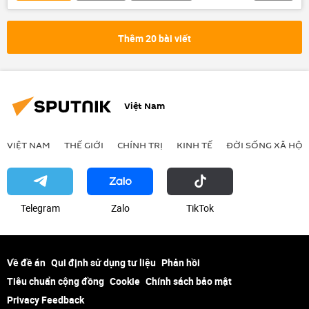
Chính trị
NASA
Thế giới
vũ trụ
ISS
Boeing
Thêm 20 bài viết
Việt Nam
VIỆT NAM
THẾ GIỚI
CHÍNH TRỊ
KINH TẾ
ĐỜI SỐNG XÃ HỘI
Telegram
Zalo
ТikТоk
Về đề án
Qui định sử dụng tư liệu
Phản hồi
Tiêu chuẩn cộng đồng
Cookie
Chính sách bảo mật
Privacy Feedback