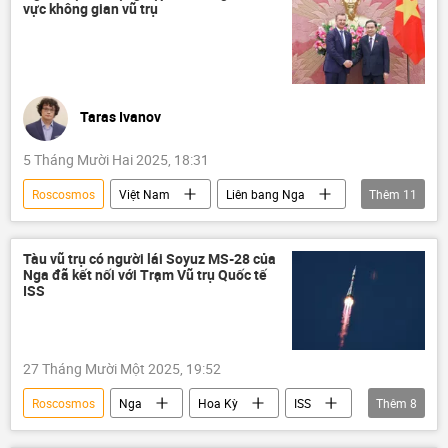
vực không gian vũ trụ
Taras Ivanov
5 Tháng Mười Hai 2025, 18:31
Roscosmos
Việt Nam
Liên bang Nga
Thêm
11
Hợp tác Nga-Việt
Quốc hội Việt Nam
Hội đồng Liên bang Nga
Tàu vũ trụ có người lái Soyuz MS-28 của
Nga đã kết nối với Trạm Vũ trụ Quốc tế
Trung tâm Vũ trụ Việt Nam
ISS
Phân viện Puskin tại Hà Nội
Bộ Giáo dục và Đào Tạo
Du lịch
27 Tháng Mười Một 2025, 19:52
Khoa học
đi du lịch
Tác giả
Roscosmos
Nga
Hoa Kỳ
ISS
Thêm
8
Quan điểm-Ý kiến
Soyuz MS
Tàu vũ trụ
Thế giới