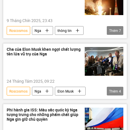
9 Tháng Chín 2025, 23:43
Roscosmos
Nga
thông tin
Thêm
7
Thế giới
Progress MS
ISS
vũ trụ
tàu chở hàng
Baikonur
Cha của Elon Musk khen ngợi chất lượng
tên lửa vũ trụ của Nga
không gian
24 Tháng Tám 2025, 09:22
Roscosmos
Nga
Elon Musk
Thêm
4
Thế giới
SpaceX
tên lửa vũ trụ
vũ trụ
Phi hành gia ISS: Màu sắc quốc kỳ Nga
tượng trưng cho những phẩm chất giúp
Nga gìn giữ chủ quyền