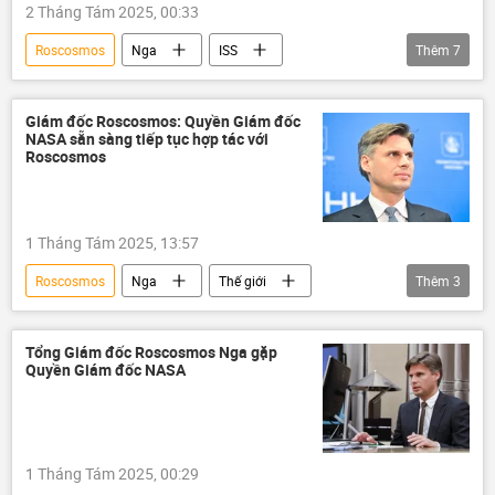
2 Tháng Tám 2025, 00:33
Roscosmos
Nga
ISS
Thêm
7
không gian
NASA
thông tin
Hoa Kỳ
Thế giới
Phi hành gia
Giám đốc Roscosmos: Quyền Giám đốc
NASA sẵn sàng tiếp tục hợp tác với
Nhật Bản
Roscosmos
1 Tháng Tám 2025, 13:57
Roscosmos
Nga
Thế giới
Thêm
3
NASA
vũ trụ
công nghệ
Hoa Kỳ
Tổng Giám đốc Roscosmos Nga gặp
Quyền Giám đốc NASA
1 Tháng Tám 2025, 00:29